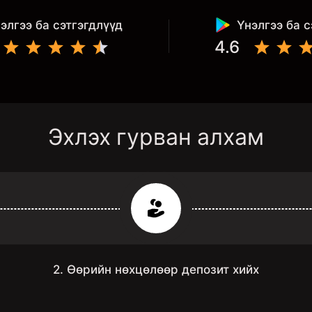
элгээ ба сэтгэгдлүүд
Үнэлгээ ба с
4.6
Эхлэх гурван алхам
2. Өөрийн нөхцөлөөр депозит хийх