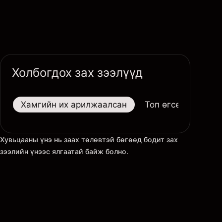
Холбогдох зах зээлүүд
Хамгийн их арилжаалсан
Топ өгсөгчид
Хувьцааны үнэ нь заах төлөвтэй бөгөөд бодит зах
зээлийн үнээс ялгаатай байж болно.