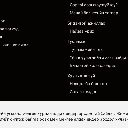
с
Capital.com аюулгүй юу?
с
Манай бизнесийн загвар
 эд
Бидэнтэй ажиллах
валютууд
Найзаа урих
д
Тусламж
н хувь хэмжээ
Тусламжийн төв
Үйлчлүүлэгчийн эмзэг байда
Бидэнтэй холбоо барих
Хууль эрх зүй
Нөхцөл ба бодлого
Санал гомдол
ийн улмаас мөнгөө хурдан алдах өндөр эрсдэлтэй байдаг. Жиж
дгийг ойлгож байгаа эсэх мөн мөнгөө алдах өндөр эрсдэл хүлээ