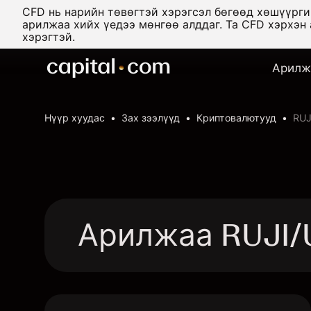
CFD нь нарийн төвөгтэй хэрэгсэл бөгөөд хөшүүрг
арилжаа хийх үедээ мөнгөө алддаг. Та CFD хэрхэн
хэрэгтэй.
Арилж
Нүүр хуудас
Зах зээлүүд
Криптовалютууд
RUJ
Арилжаа RUJI/