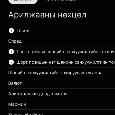
Арилжааны нөхцөл
Төрөл
Спред
Энэ санхүүгийн зах зээл зөвхөн CFD
Лонг позицын шөнийн санхүүжилтийн тохиру
арилжаанд зориулагдсан.
Шорт позицын нэг шөнийн санхүүжилтийн то
Дэлгэрэнгүй мэдээллийг:
CFD-үүд
Шөнийн санхүүжилтийг тохируулах хугацаа
Валют
Арилжаалсан доод хэмжээ
Маржин. Таны хөрөнгө
$1,000.00
оруулалт
Маржин
Маржин. Таны хөрөнгө
$1,000.00
Шөнийн санхүүжилтийн
оруулалт
-0.061644
Хөрөнгийн бирж