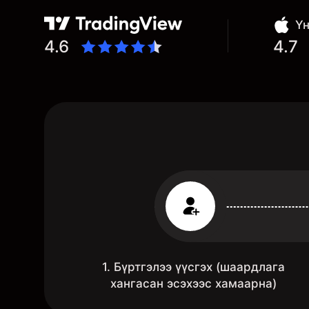
Үн
4.6
4.7
1. Бүртгэлээ үүсгэх (шаардлага
хангасан эсэхээс хамаарна)