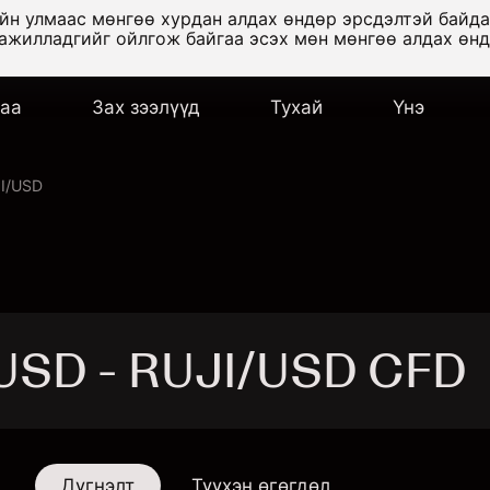
ийн улмаас мөнгөө хурдан алдах өндөр эрсдэлтэй байд
 ажилладгийг ойлгож байгаа эсэх мөн мөнгөө алдах өн
аа
Зах зээлүүд
Тухай
Үнэ
I/USD
USD - RUJI/USD CFD
Дүгнэлт
Түүхэн өгөгдөл