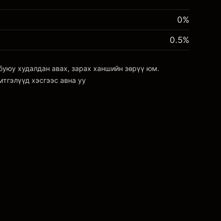
0%
0.5
%
буюу худалдан авах, зарах ханшийн зөрүү юм.
мтгэлүүд
хэсгээс авна уу