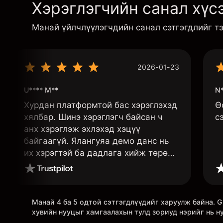
Хэрэглэгчийн санал хүсэ
Манай үйлчлүүлэгчдийн санал сэтгэгдлийг т
2026-01-23
U**** M**
N*
Хурдан платформтой бас хэрэглэхэд
Ө
хялбар. Шинэ хэрэглэгч байсан ч
с
анх хэрэглэж эхлэхэд хэцүү
байгаагүй. Ялангуяа демо данс нь
их хэрэгтэй ба дадлага хийж төрөл
бүрийн функцуудийг нь туршиж
үзэхэд дэмтэй.
Манай 4 ба 5 одтой сэтгэгдлүүдийг харуулж байна.
хувийн нууцыг хамгаалахын тулд зориуд нэрийг нь н