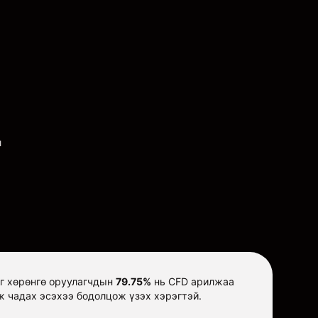
л
иг хөрөнгө оруулагчдын
79.75%
нь CFD арилжаа
ж чадах эсэхээ бодолцож үзэх хэрэгтэй.