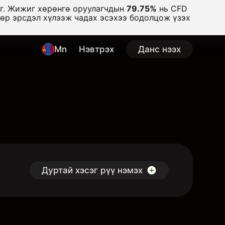
аг. Жижиг хөрөнгө оруулагчдын
79.75%
нь CFD
дөр эрсдэл хүлээж чадах эсэхээ бодолцож үзэх
Mn
Нэвтрэх
Данс нээх
Дуртай хэсэг рүү нэмэх