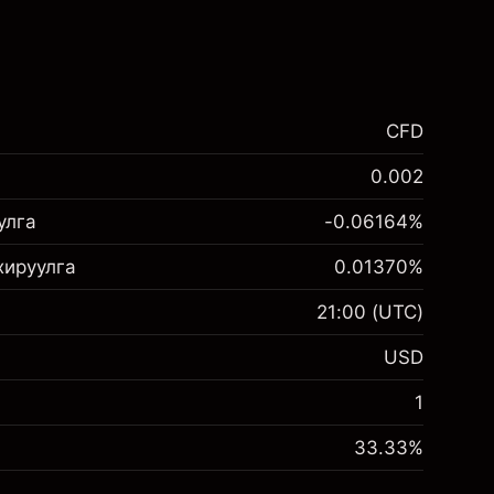
CFD
0.002
улга
-0.06164
%
хируулга
0.01370
%
21:00
(UTC)
USD
1
33.33
%