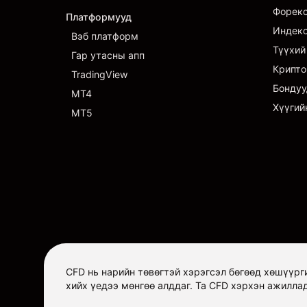
Форек
Платформууд
Индек
Вэб платформ
Түүхий
Гар утасны апп
Крипто
TradingView
Бондуу
MT4
Хүүгий
MT5
CFD нь нарийн төвөгтэй хэрэгсэл бөгөөд хөшүүрг
хийх үедээ мөнгөө алддаг. Та CFD хэрхэн ажилла