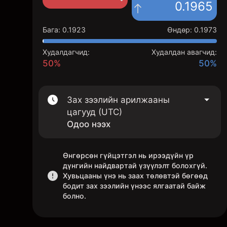
0.1965
Бага
:
0.1923
Өндөр
:
0.1973
Худалдагчид:
Худалдан авагчид:
50%
50%
Зах зээлийн арилжааны
цагууд (UTC)
Одоо нээх
Өнгөрсөн гүйцэтгэл нь ирээдүйн үр
дүнгийн найдвартай үзүүлэлт болохгүй.
Хувьцааны үнэ нь заах төлөвтэй бөгөөд
бодит зах зээлийн үнээс ялгаатай байж
болно.