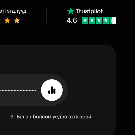
этгэгдлүүд
4.6
3. Бэлэн болсон үедээ эхлээрэй