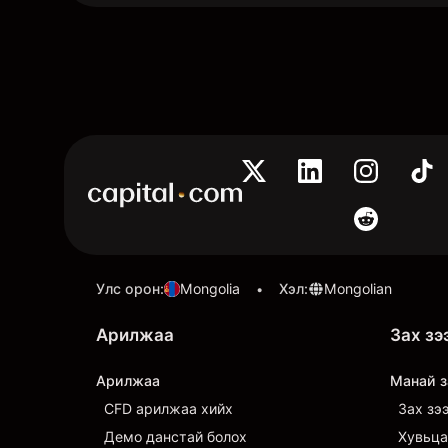
Улс орон
:
Mongolia
Хэл
:
Mongolian
•
Арилжаа
Зах зэ
Арилжаа
Манай з
CFD арилжаа хийх
Зах зэ
Демо данстай болох
Хувьца