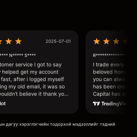
2025-07-01
**** N***** S****
R**************
tomer service I got to say
I trade every day 
y helped get my account
beloved home. I a
fast, after i logged myself
you can always f
ing my old email, it was so
has been created 
ouldn’t believe it thank you
Capital has soul!
n.
гын дагуу хэрэглэгчийн тодорхой мэдээллийг тэдний