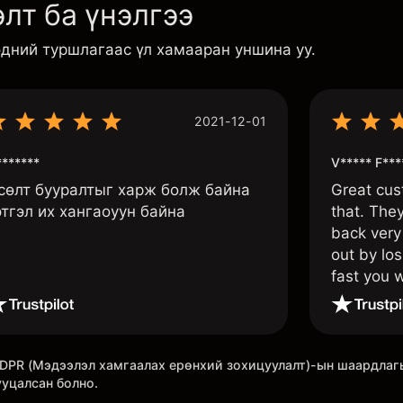
лт ба үнэлгээ
эдний туршлагаас үл хамааран уншина уу.
2021-12-01
******
V***** F***
сөлт бууралтыг харж болж байна
Great cus
этгэл их хангаоуун байна
that. The
back very 
out by los
fast you w
once agai
 GDPR (Мэдээлэл хамгаалах ерөнхий зохицуулалт)-ын шаардла
ууцалсан болно.