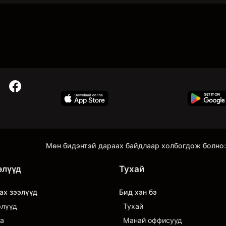
Мөн бидэнтэй дараах байдлаар холбогдож болно:
элүүд
Тухай
ах зээлүүд
Бид хэн бэ
элүүд
Тухай
а
Манай оффисууд