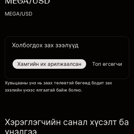
MEGA/USD
MEGA/USD
Холбогдох зах зээлүүд
Хамгийн их арилжаалсан
Топ өгсөгчид
Хувьцааны үнэ нь заах төлөвтэй бөгөөд бодит зах
зээлийн үнээс ялгаатай байж болно.
Хэрэглэгчийн санал хүсэлт ба
үнэлгээ