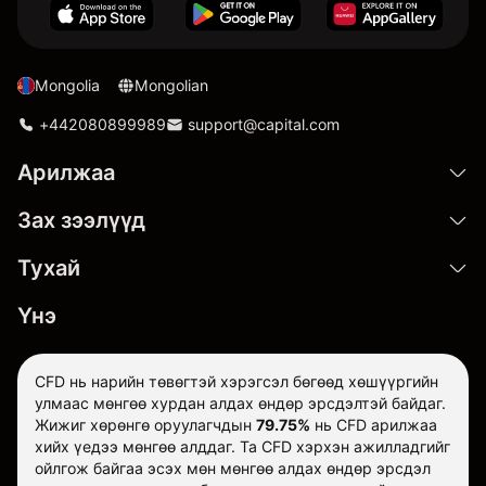
Mongolia
Mongolian
+442080899989
support@capital.com
Арилжаа
Зах зээлүүд
Тухай
Үнэ
CFD нь нарийн төвөгтэй хэрэгсэл бөгөөд хөшүүргийн
улмаас мөнгөө хурдан алдах өндөр эрсдэлтэй байдаг.
Жижиг хөрөнгө оруулагчдын
79.75%
нь CFD арилжаа
хийх үедээ мөнгөө алддаг. Та CFD хэрхэн ажилладгийг
ойлгож байгаа эсэх мөн мөнгөө алдах өндөр эрсдэл