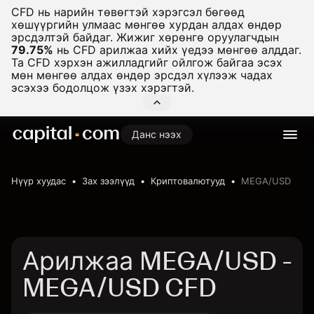
CFD нь нарийн төвөгтэй хэрэгсэл бөгөөд
хөшүүргийн улмаас мөнгөө хурдан алдах өндөр
эрсдэлтэй байдаг. Жижиг хөрөнгө оруулагчдын
79.75%
нь CFD арилжаа хийх үедээ мөнгөө алддаг.
Та CFD хэрхэн ажилладгийг ойлгож байгаа эсэх
мөн мөнгөө алдах өндөр эрсдэл хүлээж чадах
эсэхээ бодолцож үзэх хэрэгтэй.
Данс нээх
Нүүр хуудас
Зах зээлүүд
Криптовалютууд
MEGA/USD
Арилжаа MEGA/USD -
MEGA/USD CFD