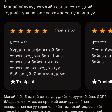
Манай үйлчлүүлэгчдийн санал сэтгэгдлийг
тэдний туршлагаас үл хамааран уншина уу.
2026-01-23
U**** M**
N*******
Хурдан платформтой бас
Өсөлт бу
хэрэглэхэд хялбар. Шинэ
байна сэт
хэрэглэгч байсан ч анх
байна
хэрэглэж эхлэхэд хэцүү
байгаагүй. Ялангуяа демо
данс нь их хэрэгтэй ба
дадлага хийж төрөл бүрийн
функцуудийг нь туршиж үзэхэд
Манай 4 ба 5 одтой сэтгэгдлүүдийг харуулж байна. GDPR
дэмтэй.
(Мэдээлэл хамгаалах ерөнхий зохицуулалт)-ын
шаардлагын дагуу хэрэглэгчийн тодорхой мэдээллийг
тэдний хувийн нууцыг хамгаалахын тулд зориуд нэрийг