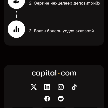
2. Өөрийн нөхцөлөөр депозит хийх
3. Бэлэн болсон үедээ эхлээрэй