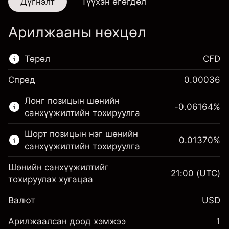
Дүгнэлт
Түүхэн өгөгдөл
Арилжааны нөхцөл
Төрөл
CFD
Спред
0.00036
Энэ санхүүгийн зах зээл зөвхөн CFD
Лонг позицын шөнийн
арилжаанд зориулагдсан.
-0.06164
%
санхүүжилтийн тохируулга
Дэлгэрэнгүй мэдээллийг:
Шорт позицын нэг шөнийн
0.01370
%
CFD-үүд
санхүүжилтийн тохируулга
Шөнийн санхүүжилтийг
21:00
(UTC)
тохируулах хугацаа
Валют
USD
Маржин. Таны хөрөнгө
$1,000.00
оруулалт
Арилжаалсан доод хэмжээ
1