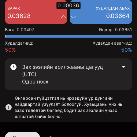
0.00036
ЗАРАХ
ХУДАЛДАН АВАХ
0.03628
0.03664
Бага
:
0.03497
Өндөр
:
0.03651
Худалдагчид:
Худалдан авагчид:
50%
50%
Зах зээлийн арилжааны цагууд
(UTC)
Одоо нээх
Өнгөрсөн гүйцэтгэл нь ирээдүйн үр дүнгийн
найдвартай үзүүлэлт болохгүй. Хувьцааны үнэ нь
заах төлөвтэй бөгөөд бодит зах зээлийн үнээс
ялгаатай байж болно.