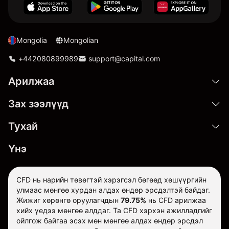
Mongolia
Mongolian
+442080899989
support@capital.com
Арилжаа
Зах зээлүүд
Тухай
Үнэ
CFD нь нарийн төвөгтэй хэрэгсэл бөгөөд хөшүүргийн
улмаас мөнгөө хурдан алдах өндөр эрсдэлтэй байдаг.
Жижиг хөрөнгө оруулагчдын
79.75%
нь CFD арилжаа
хийх үедээ мөнгөө алддаг. Та CFD хэрхэн ажилладгийг
ойлгож байгаа эсэх мөн мөнгөө алдах өндөр эрсдэл