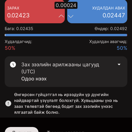
0.00024
ЗАРАХ
ХУДАЛДАН АВАХ
0.02423
0.02447
Бага
:
0.02435
Өндөр
:
0.02492
Худалдагчид:
Худалдан авагчид:
50%
50%
Зах зээлийн арилжааны цагууд
(UTC)
Одоо нээх
Өнгөрсөн гүйцэтгэл нь ирээдүйн үр дүнгийн
найдвартай үзүүлэлт болохгүй. Хувьцааны үнэ нь
заах төлөвтэй бөгөөд бодит зах зээлийн үнээс
ялгаатай байж болно.