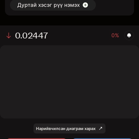
Дуртай хэсэг рүү нэмэх
0.02447
0%
The chart displays the CHIP/USD price data over the
last 1 day, with a current rate of 0.02447, a high of
0.02492, and a low of 0.02435.
Нарийвчилсан диаграм харах