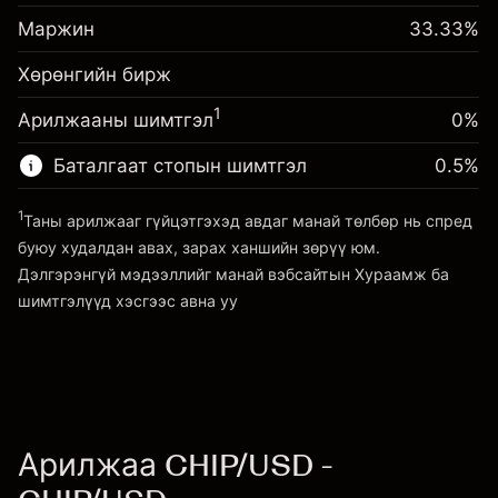
Шөнийн санхүүжилтийн
Маржин. Таны хөрөнгө
-0.061644
$1,000.00
Маржин
тохируулга
33.33
%
оруулалт
%
Позицын бүрэн хэмжээнээс
(-$1.85)
Хөрөнгийн бирж
Шөнийн санхүүжилтийн
авах төлбөр
0.013699
тохируулга
Хөшүүрэгтэй арилжааны хэмжээ
%
1
Арилжааны шимтгэл
0%
Позицын бүрэн хэмжээнээс
~
$3,000.30
($0.41)
авах төлбөр
Хөшүүргийн мөнгө ~ $
$2,000.30
Баталгаат стопын шимтгэл
0.5
%
Хөшүүрэгтэй арилжааны хэмжээ
~
$3,000.30
1
Таны арилжааг гүйцэтгэхэд авдаг манай төлбөр нь спред
Платформ руу орох
Хөшүүргийн мөнгө ~ $
$2,000.30
буюу худалдан авах, зарах ханшийн зөрүү юм.
Дэлгэрэнгүй мэдээллийг манай вэбсайтын
Хураамж ба
шимтгэлүүд
хэсгээс авна уу
Платформ руу орох
Хураамж ба шимтгэлүүд
Арилжаа CHIP/USD -