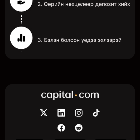
2. Өөрийн нөхцөлөөр депозит хийх
3. Бэлэн болсон үедээ эхлээрэй