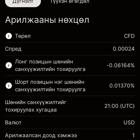
Дүгнэлт
Түүхэн өгөгдөл
Арилжааны нөхцөл
Төрөл
CFD
Спред
0.00024
Энэ санхүүгийн зах зээл зөвхөн CFD
Лонг позицын шөнийн
арилжаанд зориулагдсан.
-0.06164
%
санхүүжилтийн тохируулга
Дэлгэрэнгүй мэдээллийг:
Шорт позицын нэг шөнийн
0.01370
%
CFD-үүд
санхүүжилтийн тохируулга
Шөнийн санхүүжилтийг
21:00
(UTC)
тохируулах хугацаа
Валют
USD
Маржин. Таны хөрөнгө
$1,000.00
оруулалт
Арилжаалсан доод хэмжээ
1