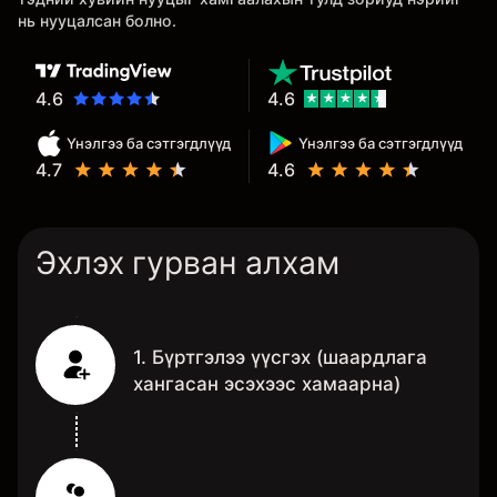
нь нууцалсан болно.
4.6
4.6
Үнэлгээ ба сэтгэгдлүүд
Үнэлгээ ба сэтгэгдлүүд
4.7
4.6
Эхлэх гурван алхам
1. Бүртгэлээ үүсгэх (шаардлага
хангасан эсэхээс хамаарна)