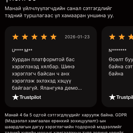
Манай үйлчлүүлэгчдийн санал сэтгэгдлийг
тэдний туршлагаас үл хамааран уншина уу.
2026-01-23
U**** M**
N*******
Хурдан платформтой бас
Өсөлт бу
хэрэглэхэд хялбар. Шинэ
байна сэт
хэрэглэгч байсан ч анх
байна
хэрэглэж эхлэхэд хэцүү
байгаагүй. Ялангуяа демо
данс нь их хэрэгтэй ба
дадлага хийж төрөл бүрийн
функцуудийг нь туршиж үзэхэд
Манай 4 ба 5 одтой сэтгэгдлүүдийг харуулж байна. GDPR
дэмтэй.
(Мэдээлэл хамгаалах ерөнхий зохицуулалт)-ын
шаардлагын дагуу хэрэглэгчийн тодорхой мэдээллийг
тэдний хувийн нууцыг хамгаалахын тулд зориуд нэрийг