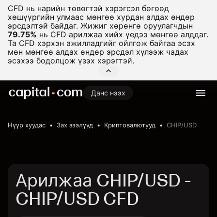
CFD нь нарийн төвөгтэй хэрэгсэл бөгөөд
хөшүүргийн улмаас мөнгөө хурдан алдах өндөр
эрсдэлтэй байдаг. Жижиг хөрөнгө оруулагчдын
79.75%
нь CFD арилжаа хийх үедээ мөнгөө алддаг.
Та CFD хэрхэн ажилладгийг ойлгож байгаа эсэх
мөн мөнгөө алдах өндөр эрсдэл хүлээж чадах
эсэхээ бодолцож үзэх хэрэгтэй.
Данс нээх
Нүүр хуудас
Зах зээлүүд
Криптовалютууд
CHIP/USD
Арилжаа CHIP/USD -
CHIP/USD CFD