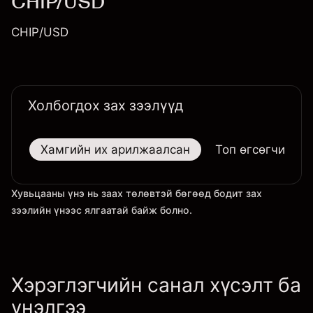
CHIP/USD
CHIP/USD
Холбогдох зах зээлүүд
Хамгийн их арилжаалсан
Топ өгсөгчид
Хувьцааны үнэ нь заах төлөвтэй бөгөөд бодит зах
зээлийн үнээс ялгаатай байж болно.
Хэрэглэгчийн санал хүсэлт ба
үнэлгээ