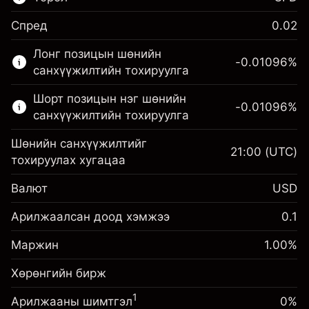
Спред
0.02
Энэ санхүүгийн зах зээл зөвхөн CFD
Лонг позицын шөнийн
арилжаанд зориулагдсан.
-0.01096
%
санхүүжилтийн тохируулга
Дэлгэрэнгүй мэдээллийг:
Шорт позицын нэг шөнийн
-0.01096
%
CFD-үүд
санхүүжилтийн тохируулга
Шөнийн санхүүжилтийг
21:00
(UTC)
тохируулах хугацаа
Валют
USD
Маржин. Таны хөрөнгө
$1,000.00
оруулалт
Арилжаалсан доод хэмжээ
0.1
Шөнийн санхүүжилтийн
Маржин. Таны хөрөнгө
-0.01096
$1,000.00
Маржин
тохируулга
1.00
%
оруулалт
%
Позицын бүрэн хэмжээнээс
(-$10.96)
Хөрөнгийн бирж
Шөнийн санхүүжилтийн
авах төлбөр
-0.01096
тохируулга
Хөшүүрэгтэй арилжааны хэмжээ
%
1
Арилжааны шимтгэл
0%
Позицын бүрэн хэмжээнээс