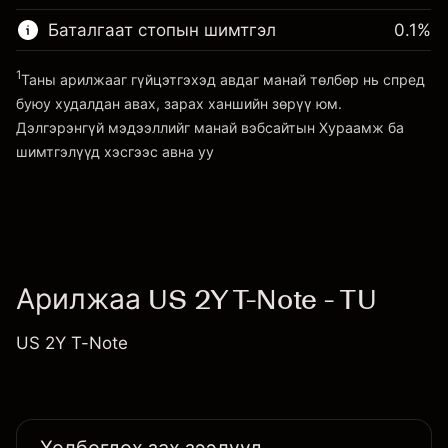
~
$100,000.00
(-$10.96)
авах төлбөр
Хөшүүргийн мөнгө ~ $
$99,000.00
Баталгаат стопын шимтгэл
0.1
%
Хөшүүрэгтэй арилжааны хэмжээ
~
$100,000.00
1
Таны арилжааг гүйцэтгэхэд авдаг манай төлбөр нь спред
Платформ руу орох
Хөшүүргийн мөнгө ~ $
$99,000.00
буюу худалдан авах, зарах ханшийн зөрүү юм.
Дэлгэрэнгүй мэдээллийг манай вэбсайтын
Хураамж ба
шимтгэлүүд
хэсгээс авна уу
Платформ руу орох
Хураамж ба шимтгэлүүд
Арилжаа US 2Y T-Note - TU
US 2Y T-Note