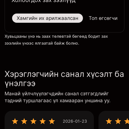
Холбогдох зах зээлүүд
Хамгийн их арилжаалсан
Топ өгсөгчид
Хувьцааны үнэ нь заах төлөвтэй бөгөөд бодит зах
зээлийн үнээс ялгаатай байж болно.
Хэрэглэгчийн санал хүсэлт ба
үнэлгээ
Манай үйлчлүүлэгчдийн санал сэтгэгдлийг
тэдний туршлагаас үл хамааран уншина уу.
2026-01-23