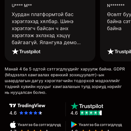
U**** M**
N*******
Хурдан платформтой бас
Өсөлт бу
хэрэглэхэд хялбар. Шинэ
байна сэт
хэрэглэгч байсан ч анх
байна
хэрэглэж эхлэхэд хэцүү
байгаагүй. Ялангуяа демо
данс нь их хэрэгтэй ба
дадлага хийж төрөл бүрийн
функцуудийг нь туршиж үзэхэд
Манай 4 ба 5 одтой сэтгэгдлүүдийг харуулж байна. GDPR
дэмтэй.
(Мэдээлэл хамгаалах ерөнхий зохицуулалт)-ын
шаардлагын дагуу хэрэглэгчийн тодорхой мэдээллийг
тэдний хувийн нууцыг хамгаалахын тулд зориуд нэрийг
нь нууцалсан болно.
4.6
4.6
Үнэлгээ ба сэтгэгдлүүд
Үнэлгээ ба сэтгэгдлүүд