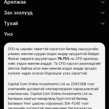
Арилжаа
Зах зээлүүд
Тухай
Үнэ
CFD нь нарийн төвөгтэй хэрэгсэл бөгөөд хөшүүргийн
улмаас мөнгөө хурдан алдах өндөр эрсдэлтэй байдаг.
Жижиг хөрөнгө оруулагчдын
79.75%
нь CFD арилжаа
хийх үедээ мөнгөө алддаг. Та CFD хэрхэн ажилладгийг
ойлгож байгаа эсэх мөн мөнгөө алдах өндөр эрсдэл
хүлээж чадах эсэхээ бодолцож үзэх хэрэгтэй.
Capital Com Online Investments Ltd нь 209236B тоот
компанийн дугаартай хязгаарлагдмал хариуцлагатай
компани юм. Capital Com Online Investments Ltd нь
Багамын хамтын нөхөрлөлд бүртгэлтэй бөгөөд
Багамын Үнэт цаасны хорооноос SIA-F245 тоот
лицензийн дугаартай зөвшөөрлөөр баталгаажсан