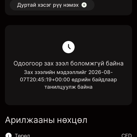
Дуртай хэсэг рүү нэмэх
Одоогоор зах зээл боломжгүй байна
Зах зээлийн мэдээллийг 2026-08-
07T20:45:19+00:00 өдрийн байдлаар
танилцуулж байна
Арилжааны нөхцөл
Төрөл
CFD