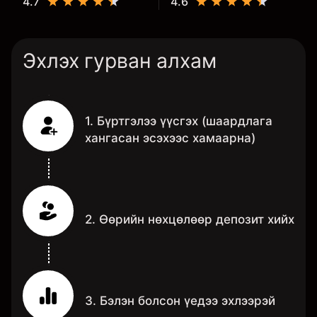
4.7
4.6
Эхлэх гурван алхам
1. Бүртгэлээ үүсгэх (шаардлага
хангасан эсэхээс хамаарна)
2. Өөрийн нөхцөлөөр депозит хийх
3. Бэлэн болсон үедээ эхлээрэй