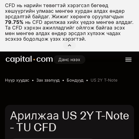
CFD нь нарийн төвөгтэй хэрэгсэл бөгөөд
хөшүүргийн улмаас мөнгөө хурдан алдах өндөр
эрсдэлтэй байдаг. Жижиг хөрөнгө оруулагчдын
79.75%
нь CFD арилжаа хийх үедээ мөнгөө алддаг.
Та CFD хэрхэн ажилладгийг ойлгож байгаа эсэх
мөн мөнгөө алдах өндөр эрсдэл хүлээж чадах
эсэхээ бодолцож үзэх хэрэгтэй.
Данс нээх
Нүүр хуудас
Зах зээлүүд
Бондууд
US 2Y T-Note
Арилжаа US 2Y T-Note
- TU CFD