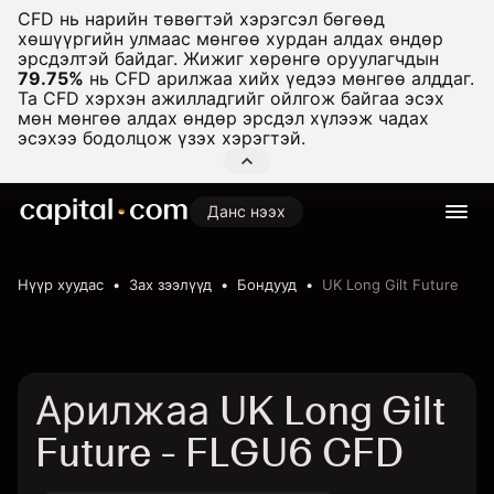
CFD нь нарийн төвөгтэй хэрэгсэл бөгөөд
хөшүүргийн улмаас мөнгөө хурдан алдах өндөр
эрсдэлтэй байдаг. Жижиг хөрөнгө оруулагчдын
79.75%
нь CFD арилжаа хийх үедээ мөнгөө алддаг.
Та CFD хэрхэн ажилладгийг ойлгож байгаа эсэх
мөн мөнгөө алдах өндөр эрсдэл хүлээж чадах
эсэхээ бодолцож үзэх хэрэгтэй.
Данс нээх
Нүүр хуудас
Зах зээлүүд
Бондууд
UK Long Gilt Future
Арилжаа UK Long Gilt
Future - FLGU6 CFD