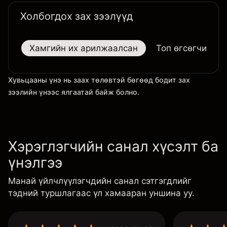
Холбогдох зах зээлүүд
Хамгийн их арилжаалсан
Топ өгсөгчид
Хувьцааны үнэ нь заах төлөвтэй бөгөөд бодит зах
зээлийн үнээс ялгаатай байж болно.
Хэрэглэгчийн санал хүсэлт ба
үнэлгээ
Манай үйлчлүүлэгчдийн санал сэтгэгдлийг
тэдний туршлагаас үл хамааран уншина уу.