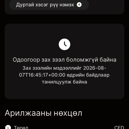
Дуртай хэсэг рүү нэмэх
Одоогоор зах зээл боломжгүй байна
Зах зээлийн мэдээллийг 2026-08-
07T16:45:17+00:00 өдрийн байдлаар
танилцуулж байна
Арилжааны нөхцөл
Төрөл
CFD