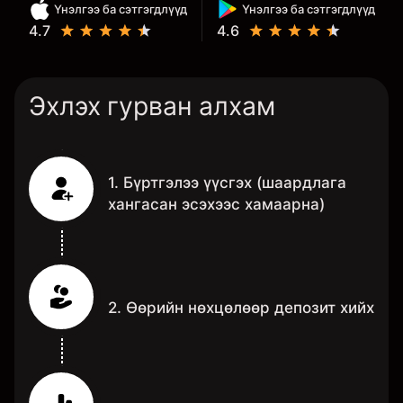
Үнэлгээ ба сэтгэгдлүүд
Үнэлгээ ба сэтгэгдлүүд
4.7
4.6
Эхлэх гурван алхам
1. Бүртгэлээ үүсгэх (шаардлага
хангасан эсэхээс хамаарна)
2. Өөрийн нөхцөлөөр депозит хийх