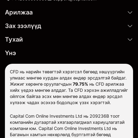
Арилжаа
Зах зээлүүд
Тухай
Үнэ
CFD нь нарийн төвөгтэй хэрэгсэл бөгөөд хөшүүргийн
улмаас мөнгөө хурдан алдах өндөр эрсдэлтэй байдаг.
Жижиг хөрөнгө оруулагчдын
79.75%
нь CFD арилжаа
хийх үедээ мөнгөө алддаг. Та CFD хэрхэн ажилладгийг
ойлгож байгаа эсэх мөн мөнгөө алдах өндөр эрсдэл
хүлээж чадах эсэхээ бодолцож үзэх хэрэгтэй.
Capital Com Online Investments Ltd нь 209236B тоот
компанийн дугаартай хязгаарлагдмал хариуцлагатай
компани юм. Capital Com Online Investments Ltd нь
Багамын хамтын нөхөрлөлд бүртгэлтэй бөгөөд