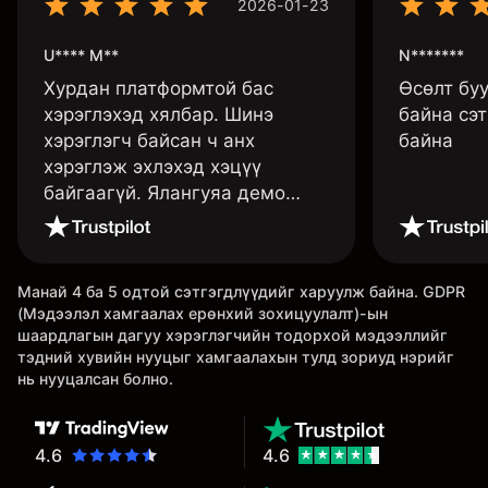
2026-01-23
U**** M**
N*******
Хурдан платформтой бас
Өсөлт бу
хэрэглэхэд хялбар. Шинэ
байна сэт
хэрэглэгч байсан ч анх
байна
хэрэглэж эхлэхэд хэцүү
байгаагүй. Ялангуяа демо
данс нь их хэрэгтэй ба
дадлага хийж төрөл бүрийн
функцуудийг нь туршиж үзэхэд
Манай 4 ба 5 одтой сэтгэгдлүүдийг харуулж байна. GDPR
дэмтэй.
(Мэдээлэл хамгаалах ерөнхий зохицуулалт)-ын
шаардлагын дагуу хэрэглэгчийн тодорхой мэдээллийг
тэдний хувийн нууцыг хамгаалахын тулд зориуд нэрийг
нь нууцалсан болно.
4.6
4.6