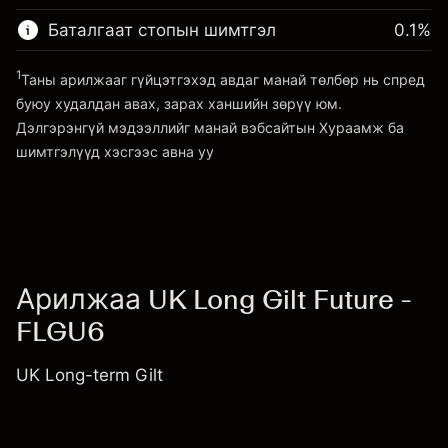
~
£100,000.00
(-£10.96)
авах төлбөр
Хөшүүргийн мөнгө ~ $
£99,000.00
Баталгаат стопын шимтгэл
0.1
%
Хөшүүрэгтэй арилжааны хэмжээ
~
£100,000.00
1
Таны арилжааг гүйцэтгэхэд авдаг манай төлбөр нь спред
Платформ руу орох
Хөшүүргийн мөнгө ~ $
£99,000.00
буюу худалдан авах, зарах ханшийн зөрүү юм.
Дэлгэрэнгүй мэдээллийг манай вэбсайтын
Хураамж ба
шимтгэлүүд
хэсгээс авна уу
Платформ руу орох
Хураамж ба шимтгэлүүд
Арилжаа UK Long Gilt Future -
FLGU6
UK Long-term Gilt