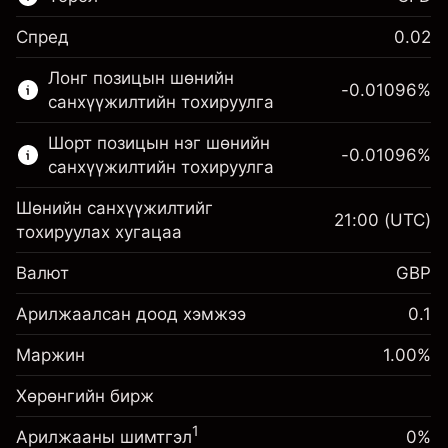
Спред
0.02
Энэ санхүүгийн зах зээл зөвхөн CFD
Лонг позицын шөнийн
арилжаанд зориулагдсан.
-0.01096
%
санхүүжилтийн тохируулга
Дэлгэрэнгүй мэдээллийг:
Шорт позицын нэг шөнийн
-0.01096
%
CFD-үүд
санхүүжилтийн тохируулга
Шөнийн санхүүжилтийг
21:00
(UTC)
тохируулах хугацаа
Валют
GBP
Маржин. Таны хөрөнгө
£1,000.00
оруулалт
Арилжаалсан доод хэмжээ
0.1
Шөнийн санхүүжилтийн
Маржин. Таны хөрөнгө
-0.01096
£1,000.00
Маржин
тохируулга
1.00
%
оруулалт
%
Позицын бүрэн хэмжээнээс
(-£10.96)
Хөрөнгийн бирж
Шөнийн санхүүжилтийн
авах төлбөр
-0.01096
тохируулга
Хөшүүрэгтэй арилжааны хэмжээ
%
1
Арилжааны шимтгэл
0%
Позицын бүрэн хэмжээнээс