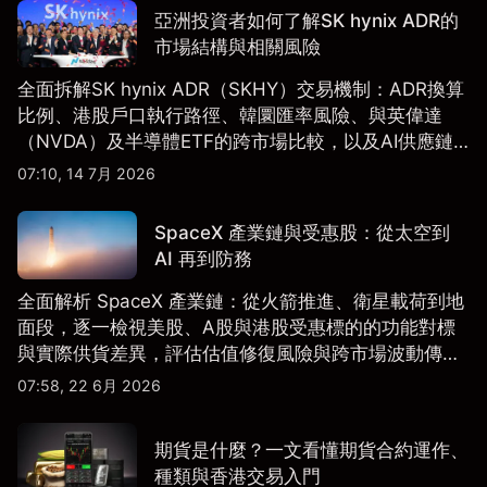
亞洲投資者如何了解SK hynix ADR的
市場結構與相關風險
全面拆解SK hynix ADR（SKHY）交易機制：ADR換算
比例、港股戶口執行路徑、韓圜匯率風險、與英偉達
（NVDA）及半導體ETF的跨市場比較，以及AI供應鏈
配置框架，適合香港及亞洲投資者參考。
07:10, 14 7月 2026
SpaceX 產業鏈與受惠股：從太空到
AI 再到防務
全面解析 SpaceX 產業鏈：從火箭推進、衛星載荷到地
面段，逐一檢視美股、A股與港股受惠標的的功能對標
與實際供貨差異，評估估值修復風險與跨市場波動傳
導。
07:58, 22 6月 2026
期貨是什麼？一文看懂期貨合約運作、
種類與香港交易入門