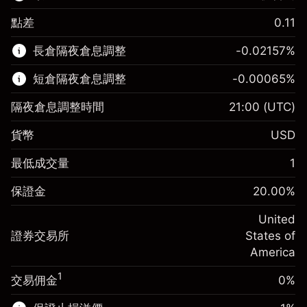
點差
0.11
該金融市場可進行差價合約交易。
長倉隔夜倉息調整
-0.02157
%
了解更多：
短倉隔夜倉息調整
-0.00065
%
差價合約
隔夜倉息調整時間
21:00
(UTC)
貨幣
USD
保證金。您的投資
$1,000.00
最低成交量
1
-0.021568
保證金。您的投資
$1,000.00
隔夜倉息
%
保證金
20.00
%
來自頭寸全值的費用
-0.000654
(-$1.08)
隔夜倉息
%
United
使用杠杆的交易規模（大約值）
來自頭寸全值的費用
$5,000.00
(-$0.03)
證券交易所
States of
來自杠杆的資金 - 美元（大約值）
$4,000.00
America
使用杠杆的交易規模（大約值）
$5,000.00
來自杠杆的資金 - 美元（大約值）
$4,000.00
1
交易佣金
0%
前往平台