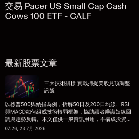
交易 Pacer US Small Cap Cash
Cows 100 ETF - CALF
最新股票文章
三大技術指標 實戰捕捉美股見頂調整
訊號
以標普500與納指為例，拆解50日及200日均線、RSI
與MACD如何組成技術轉弱框架，協助讀者辨識短線回
調與趨勢反轉。本文僅供一般資訊用途，不構成投資研
究、投資建議或任何交易推薦。
07:26, 23 7月 2026