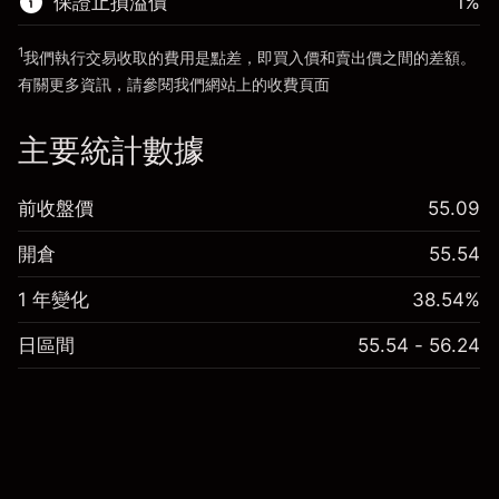
保證止損溢價
1
%
前往平台
1
我們執行交易收取的費用是點差，即買入價和賣出價之間的差額。
有關更多資訊，請參閱我們網站上的
收費
頁面
「服務費用」
主要統計數據
前收盤價
55.09
開倉
55.54
1 年變化
38.54%
日區間
55.54 - 56.24