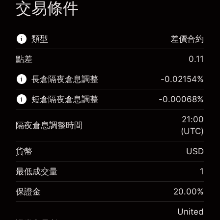
交易條件
類型
差價合約
點差
0.11
該金融市場可進行差價合約交易。
長倉隔夜倉息調整
-0.02154
%
了解更多：
短倉隔夜倉息調整
-0.00068
%
差價合約
21:00
隔夜倉息調整時間
(UTC)
貨幣
USD
保證金。您的投資
$1,000.00
-0.02154
最低成交量
1
保證金。您的投資
$1,000.00
隔夜倉息
%
來自頭寸全值的費用
-0.000682
(-$1.08)
保證金
20.00
%
隔夜倉息
%
使用杠杆的交易規模（大約值）
來自頭寸全值的費用
$5,000.00
(-$0.03)
United
來自杠杆的資金 - 美元（大約值）
$4,000.00