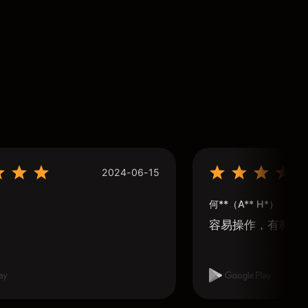
2024-06-15
何**（A** H*）
容易操作，有教學