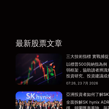
最新股票文章
三大技術指標 實戰捕
以標普500與納指為例，
弱框架，協助讀者辨識
投資研究、投資建議或
07:26, 23 7月 2026
亞洲投資者如何了解SK 
全面拆解SK hynix
徑、韓圜匯率風險、與英