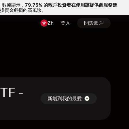
。
數據顯示，
79.75% 的散戶投資者在使用該提供商服務進
擔資金虧損的高風險。
Zh
登入
開設賬戶
TF -
新增到我的最愛