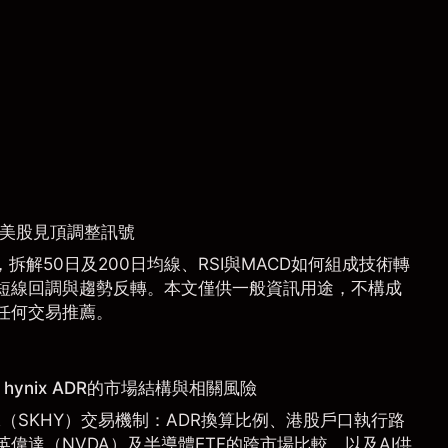
捉美股見頂調整訊號
拆解50日及200日均線、RSI與MACD如何組成技術轉
短線回調與趨勢反轉。本文僅供一般資訊用途，不構成
任何交易推薦。
hynix ADR的市場結構與相關風險
 ADR（SKHY）交易機制：ADR換算比例、港股戶口執行路
偉達（NVDA）及半導體ETF的跨市場比較，以及AI供