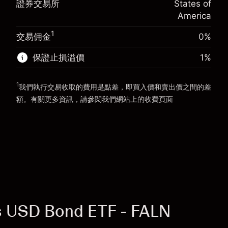
證券交易所
States of
使用杠杆的交易規模（大約值）
$5,000.00
America
來自杠杆的資金 - 美元（大約值）
$4,000.00
前往平台
1
交易佣金
0%
前往平台
保證止損溢價
1
%
1
我們執行交易收取的費用是點差，即買入價和賣出價之間的差
額。有關更多資訊，請參閱我們網站上的
收費
頁面
「服務費用」
s USD Bond ETF - FALN