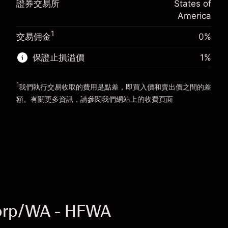
證券交易所
States of
使用杠杆的交易規模（大約值）
$20,000.00
America
來自杠杆的資金 - 美元（大約值）
$19,000.00
前往平台
1
交易佣金
0%
前往平台
保證止損溢價
1
%
1
我們執行交易收取的費用是點差，即買入價和賣出價之間的差
額。有關更多資訊，請參閱我們網站上的
收費
頁面
「服務費用」
Corp/WA - HFWA