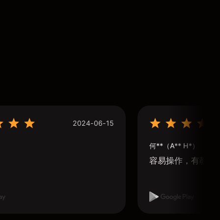
2024-06-15
何**（A** H*）
容易操作，有教學