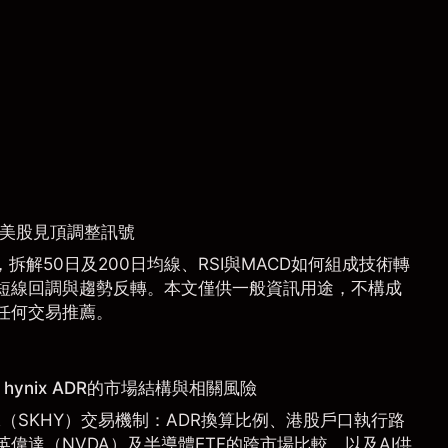
捉美股見頂調整訊號
拆解50日及200日均線、RSI與MACD如何組成技術轉
短線回調與趨勢反轉。本文僅供一般資訊用途，不構成
任何交易推薦。
hynix ADR的市場結構與相關風險
 ADR（SKHY）交易機制：ADR換算比例、港股戶口執行路
偉達（NVDA）及半導體ETF的跨市場比較，以及AI供