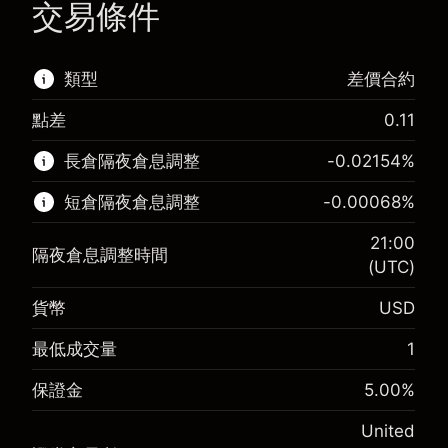
交易條件
類型
差價合約
點差
0.11
該金融市場可進行差價合約交易。
長倉隔夜倉息調整
-0.02154
%
了解更多：
短倉隔夜倉息調整
-0.00068
%
差價合約
21:00
隔夜倉息調整時間
(UTC)
貨幣
USD
保證金。您的投資
$1,000.00
-0.02154
最低成交量
1
保證金。您的投資
$1,000.00
隔夜倉息
%
來自頭寸全值的費用
-0.000682
(-$4.31)
保證金
5.00
%
隔夜倉息
%
使用杠杆的交易規模（大約值）
來自頭寸全值的費用
$20,000.00
(-$0.14)
United
來自杠杆的資金 - 美元（大約值）
$19,000.00