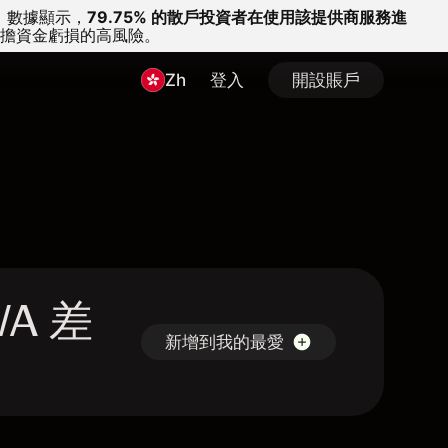
。
數據顯示，
79.75% 的散戶投資者在使用該提供商服務進
擔資金虧損的高風險。
Zh
登入
開設賬戶
FWA 差
新增到我的最愛