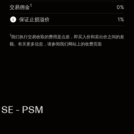
使用杠杆的交易规模（大约值）
€20,000.00
1
交易佣金
0%
来自杠杆的资金 - 美元（大约值）
€19,000.00
前往平台
保证止损溢价
1
%
前往平台
1
我们执行交易收取的费用是点差，即买入价和卖出价之间的差
额。有关更多信息，请参阅我们网站上的
收费
页面
“服务费用”
 SE - PSM