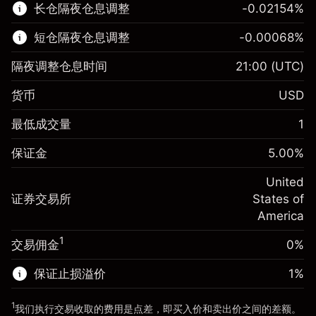
长仓隔夜仓息调整
-0.02154
%
了解更多:
短仓隔夜仓息调整
-0.00068
%
差价合约
隔夜调整仓息时间
21:00
(UTC)
货币
USD
保证金。您的投资
$1,000.00
最低成交量
1
-0.02154
保证金。您的投资
$1,000.00
隔夜仓息
%
保证金
5.00
%
来自头寸全值的费用
-0.000682
(-$4.31)
隔夜仓息
%
United
使用杠杆的交易规模（大约值）
来自头寸全值的费用
$20,000.00
(-$0.14)
证券交易所
States of
来自杠杆的资金 - 美元（大约值）
$19,000.00
America
使用杠杆的交易规模（大约值）
$20,000.00
来自杠杆的资金 - 美元（大约值）
$19,000.00
1
交易佣金
0%
前往平台
保证止损溢价
1
%
前往平台
1
我们执行交易收取的费用是点差，即买入价和卖出价之间的差额。