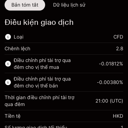
Bản tóm tắt
Dữ liệu lịch sử
Điều kiện giao dịch
Loại
CFD
Chênh lệch
2.8
Thị trường tài chính này chỉ dành cho giao
Điều chỉnh phí tài trợ qua
dịch CFD.
-0.01812
%
đêm cho vị thế mua
Tìm hiểu thêm về:
Điều chỉnh phí tài trợ qua
-0.00380
%
CFD
đêm cho vị thế bán
Thời gian điều chỉnh phí tài trợ
21:00
(UTC)
qua đêm
Tiền tệ
HKD
Biên lợi nhuận. Đầu tư
HK$1,000.00
của bạn
Số lượng giao dịch tối thiểu
1