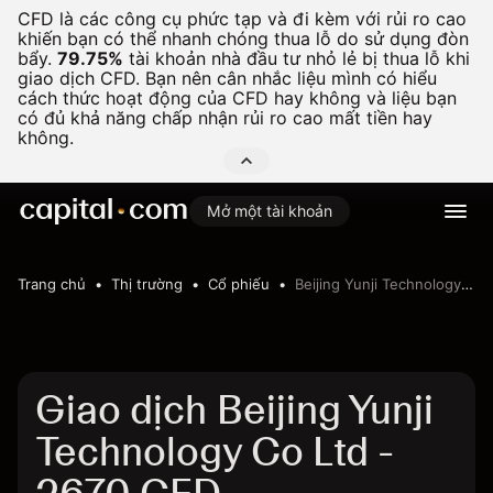
CFD là các công cụ phức tạp và đi kèm với rủi ro cao
khiến bạn có thể nhanh chóng thua lỗ do sử dụng đòn
bẩy.
79.75%
tài khoản nhà đầu tư nhỏ lẻ bị thua lỗ khi
giao dịch CFD. Bạn nên cân nhắc liệu mình có hiểu
cách thức hoạt động của CFD hay không và liệu bạn
có đủ khả năng chấp nhận rủi ro cao mất tiền hay
không.
Mở một tài khoản
Trang chủ
Thị trường
Cổ phiếu
Beijing Yunji Technology Co Ltd
Giao dịch Beijing Yunji
Technology Co Ltd -