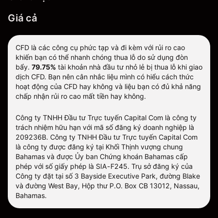
Giá cả
CFD là các công cụ phức tạp và đi kèm với rủi ro cao
khiến bạn có thể nhanh chóng thua lỗ do sử dụng đòn
bẩy.
79.75%
tài khoản nhà đầu tư nhỏ lẻ bị thua lỗ khi giao
dịch CFD. Bạn nên cân nhắc liệu mình có hiểu cách thức
hoạt động của CFD hay không và liệu bạn có đủ khả năng
chấp nhận rủi ro cao mất tiền hay không.
Công ty TNHH Đầu tư Trực tuyến Capital Com là công ty
trách nhiệm hữu hạn với mã số đăng ký doanh nghiệp là
209236B. Công ty TNHH Đầu tư Trực tuyến Capital Com
là công ty được đăng ký tại Khối Thịnh vượng chung
Bahamas và được Ủy ban Chứng khoán Bahamas cấp
phép với số giấy phép là SIA-F245. Trụ sở đăng ký của
Công ty đặt tại số 3 Bayside Executive Park, đường Blake
và đường West Bay, Hộp thư P.O. Box CB 13012, Nassau,
Bahamas.