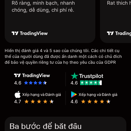
Rõ ràng, minh bạch, nhanh
Rat thich
chóng, dễ dùng, chi phí rẻ.
Hiển thị đánh giá 4 và 5 sao của chúng tôi. Các chi tiết cụ
thể của người dùng đã được ẩn danh một cách có chủ đích
để bảo vệ quyền riêng tư của họ theo yêu cầu của GDPR
4.6
4.6
Xếp hạng và Đánh giá
Xếp hạng và Đánh giá
4.7
4.6
Ba bước để bắt đầu