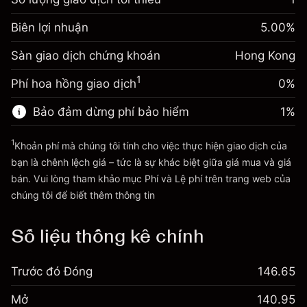
Điều chỉnh phí tài trợ
Biên lợi nhuận. Đầu tư
HK$1,000.00
-0.018119
%
Biên lợi nhuận
qua đêm
5.00
%
của bạn
(-HK$3.62)
Phí được tính trên toàn bộ
Sàn giao dịch chứng khoán
Điều chỉnh phí tài trợ
Hong Kong
giá trị vị thế.
-0.003799
qua đêm
Quy mô giao dịch với đòn bẩy
%
1
Phí hoa hồng giao dịch
0%
Phí được tính trên toàn bộ
~
HK$20,000.00
(-HK$0.76)
giá trị vị thế.
Tiền từ đòn bẩy ~ $
HK$19,000.00
Bảo đảm dừng phí bảo hiểm
1
%
Quy mô giao dịch với đòn bẩy
~
HK$20,000.00
1
Khoản phí mà chúng tôi tính cho việc thực hiện giao dịch của
Đi đến nền tảng
Tiền từ đòn bẩy ~ $
HK$19,000.00
bạn là chênh lệch giá – tức là sự khác biệt giữa giá mua và giá
bán. Vui lòng tham khảo mục
Phí và Lệ phí
trên trang web của
Phí và Lệ phí
chúng tôi để biết thêm thông tin
Đi đến nền tảng
Số liệu thống kê chính
Trước đó Đóng
146.65
Mở
140.95