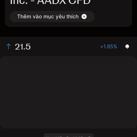
Inc. - AADX CFD
Thêm vào mục yêu thích
21.5
+1.85%
The chart shows the AADX stock price data over the
last 1 day, with a current price of 21.5, a high of 21.99,
and a low of 20.41.