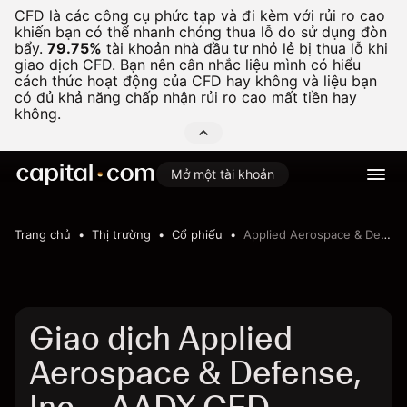
CFD là các công cụ phức tạp và đi kèm với rủi ro cao
khiến bạn có thể nhanh chóng thua lỗ do sử dụng đòn
bẩy.
79.75%
tài khoản nhà đầu tư nhỏ lẻ bị thua lỗ khi
giao dịch CFD. Bạn nên cân nhắc liệu mình có hiểu
cách thức hoạt động của CFD hay không và liệu bạn
có đủ khả năng chấp nhận rủi ro cao mất tiền hay
không.
Mở một tài khoản
Trang chủ
Thị trường
Cổ phiếu
Applied Aerospace & Defense, Inc.
Giao dịch Applied
Aerospace & Defense,