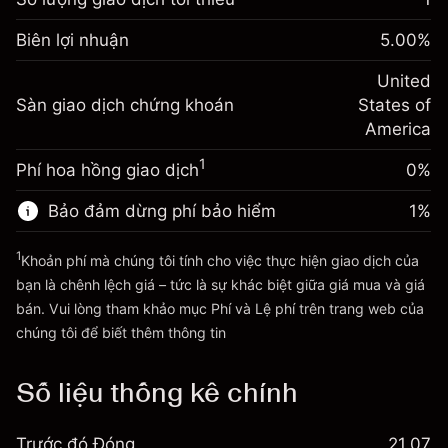
Điều chỉnh phí tài trợ qua
Biên lợi nhuận. Đầu tư
-0.02154
$1,000.00
Biên lợi nhuận
đêm
5.00
%
của bạn
%
Phí được tính trên toàn bộ giá
(-$4.31)
Điều chỉnh phí tài trợ qua
United
trị vị thế.
-0.000682
Sàn giao dịch chứng khoán
đêm
States of
Quy mô giao dịch với đòn bẩy ~
$20,000.00
%
Phí được tính trên toàn bộ giá
America
Tiền từ đòn bẩy ~ $
$19,000.00
(-$0.14)
trị vị thế.
1
Phí hoa hồng giao dịch
0%
Quy mô giao dịch với đòn bẩy ~
$20,000.00
Đi đến nền tảng
Tiền từ đòn bẩy ~ $
$19,000.00
Bảo đảm dừng phí bảo hiểm
1
%
1
Khoản phí mà chúng tôi tính cho việc thực hiện giao dịch của
Đi đến nền tảng
bạn là chênh lệch giá – tức là sự khác biệt giữa giá mua và giá
bán. Vui lòng tham khảo mục
Phí và Lệ phí
trên trang web của
Phí và Lệ phí
chúng tôi để biết thêm thông tin
Số liệu thống kê chính
Trước đó Đóng
21.07