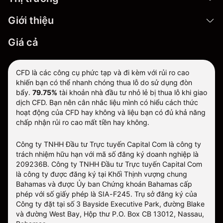
Giới thiệu
Giá cả
CFD là các công cụ phức tạp và đi kèm với rủi ro cao
khiến bạn có thể nhanh chóng thua lỗ do sử dụng đòn
bẩy.
79.75%
tài khoản nhà đầu tư nhỏ lẻ bị thua lỗ khi giao
dịch CFD. Bạn nên cân nhắc liệu mình có hiểu cách thức
hoạt động của CFD hay không và liệu bạn có đủ khả năng
chấp nhận rủi ro cao mất tiền hay không.
Công ty TNHH Đầu tư Trực tuyến Capital Com là công ty
trách nhiệm hữu hạn với mã số đăng ký doanh nghiệp là
209236B. Công ty TNHH Đầu tư Trực tuyến Capital Com
là công ty được đăng ký tại Khối Thịnh vượng chung
Bahamas và được Ủy ban Chứng khoán Bahamas cấp
phép với số giấy phép là SIA-F245. Trụ sở đăng ký của
Công ty đặt tại số 3 Bayside Executive Park, đường Blake
và đường West Bay, Hộp thư P.O. Box CB 13012, Nassau,