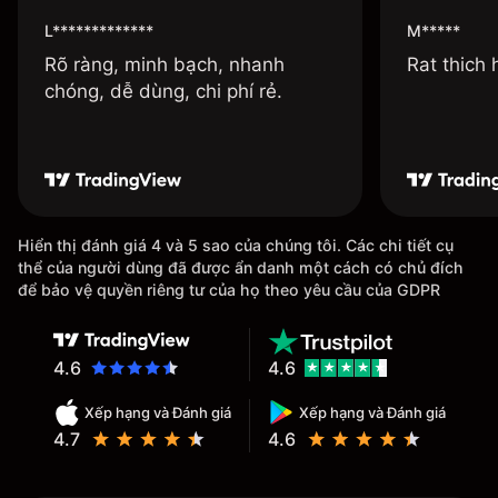
L*************
M*****
Rõ ràng, minh bạch, nhanh
Rat thich
chóng, dễ dùng, chi phí rẻ.
Hiển thị đánh giá 4 và 5 sao của chúng tôi. Các chi tiết cụ
thể của người dùng đã được ẩn danh một cách có chủ đích
để bảo vệ quyền riêng tư của họ theo yêu cầu của GDPR
4.6
4.6
Xếp hạng và Đánh giá
Xếp hạng và Đánh giá
4.7
4.6