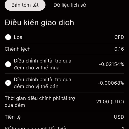
Bản tóm tắt
Dữ liệu lịch sử
Điều kiện giao dịch
Loại
CFD
Chênh lệch
0.16
Thị trường tài chính này chỉ dành cho giao
Điều chỉnh phí tài trợ qua
dịch CFD.
-0.02154
%
đêm cho vị thế mua
Tìm hiểu thêm về:
Điều chỉnh phí tài trợ qua
-0.00068
%
CFD
đêm cho vị thế bán
Thời gian điều chỉnh phí tài trợ
21:00
(UTC)
qua đêm
Tiền tệ
USD
Biên lợi nhuận. Đầu tư
$1,000.00
của bạn
Số lượng giao dịch tối thiểu
1