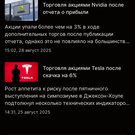
Торговля акциями Nvidia после
отчета о прибыли
Акции упали более чем на 3% в ходе
дополнительных торгов после публикации
отчета, однако это не повлияло на большинство
ключевых технических индикаторов, а
15:02, 28 август 2025
настроения клиентов по-прежнему остаются
крайне оптимистичными.
Торговля акциями Tesla после
скачка на 6%
Рост аппетита к риску после пятничного
выступления на симпозиуме в Джексон-Хоуле
подтолкнул несколько технических индикаторов
по акциям Tesla к положительным значениям,
14:31, 25 август 2025
однако общий технический обзор по-прежнему
не изменился ни на дневном, ни на недельном
таймфрейме.