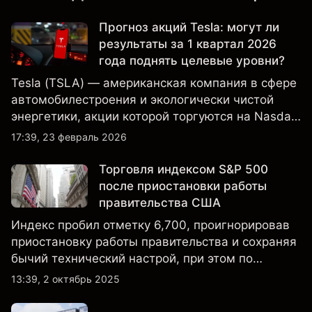
Прогноз акций Tesla: могут ли
результаты за 1 квартал 2026
года поднять целевые уровни?
Tesla (TSLA) — американская компания в сфере
автомобилестроения и экологически чистой
энергетики, акции которой торгуются на Nasdaq
и находятся под пристальным вниманием
17:39, 23 февраль 2026
инвесторов в связи с финансовыми
результатами, данными о поставках и развитием
Торговля индексом S&P 500
технологий и производства.
после приостановки работы
правительства США
Индекс пробил отметку 6,700, проигнорировав
приостановку работы правительства и сохраняя
бычий технический настрой, при этом по
настроениям клиенты остаются
13:39, 2 октябрь 2025
преимущественно в длинных позициях.