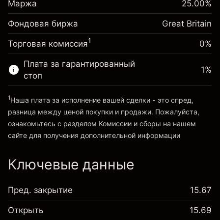
£1,000.00
Сборы рассчитываются от
Маржа
25.00
%
инвестиции
(-£0.85)
полной стоимости позиции
Фондовая биржа
Корректировка за
Great Britain
Размер сделки с левереджем ~
£4,000.00
-0.000646
овернайт
Средства от левереджа ~ $
£3,000.00
%
1
Торговая комиссия
0%
Сборы рассчитываются от
(-£0.03)
полной стоимости позиции
Плата за гарантированный
Перейти на платформу
1
%
Размер сделки с левереджем ~
£4,000.00
стоп
Средства от левереджа ~ $
£3,000.00
1
Наша плата за исполнение вашей сделки - это спред,
разница между ценой покупки и продажи. Пожалуйста,
Перейти на платформу
ознакомьтесь с разделом
Комиссии и сборы
на нашем
сайте для получения дополнительной информации
«Комиссии и сборы»
Ключевые данные
Пред. закрытие
15.67
Открыть
15.69