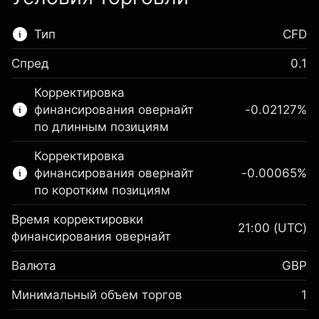
Тип
CFD
Спред
0.1
Этот финансовый рынок доступен для
Корректировка
торговли CFD.
финансирования овернайт
-0.02127
%
Подробнее о:
по длинным позициям
CFD
Корректировка
финансирования овернайт
-0.00065
%
по коротким позициям
Время корректировки
21:00
(UTC)
финансирования овернайт
Маржа. Ваши
£1,000.00
Валюта
GBP
инвестиции
Корректировка за
Минимальный объем торгов
1
-0.021272
овернайт
Маржа. Ваши
%