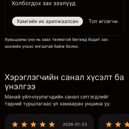
Холбогдох зах зээлүүд
Хамгийн их арилжаалсан
Топ өгсөгчид
Хувьцааны үнэ нь заах төлөвтэй бөгөөд бодит зах
зээлийн үнээс ялгаатай байж болно.
Хэрэглэгчийн санал хүсэлт ба
үнэлгээ
Манай үйлчлүүлэгчдийн санал сэтгэгдлийг
тэдний туршлагаас үл хамааран уншина уу.
2026-01-23