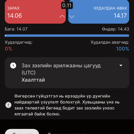
0.11
ЗАРАХ
ХУДАЛДАН АВАХ
14.06
14.17
Бага
:
14.07
Өндөр
:
14.43
Худалдагчид:
Худалдан авагчид:
0%
100%
Зах зээлийн арилжааны цагууд
(UTC)
Хаалттай
Өнгөрсөн гүйцэтгэл нь ирээдүйн үр дүнгийн
найдвартай үзүүлэлт болохгүй. Хувьцааны үнэ нь
заах төлөвтэй бөгөөд бодит зах зээлийн үнээс
ялгаатай байж болно.