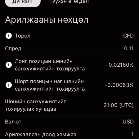
Дүгнэлт
Түүхэн өгөгдөл
Арилжааны нөхцөл
Төрөл
CFD
Спред
0.11
Энэ санхүүгийн зах зээл зөвхөн CFD
Лонг позицын шөнийн
арилжаанд зориулагдсан.
-0.02160
%
санхүүжилтийн тохируулга
Дэлгэрэнгүй мэдээллийг:
Шорт позицын нэг шөнийн
-0.00063
%
CFD-үүд
санхүүжилтийн тохируулга
Шөнийн санхүүжилтийг
21:00
(UTC)
тохируулах хугацаа
Валют
USD
Маржин. Таны хөрөнгө
$1,000.00
оруулалт
Арилжаалсан доод хэмжээ
1