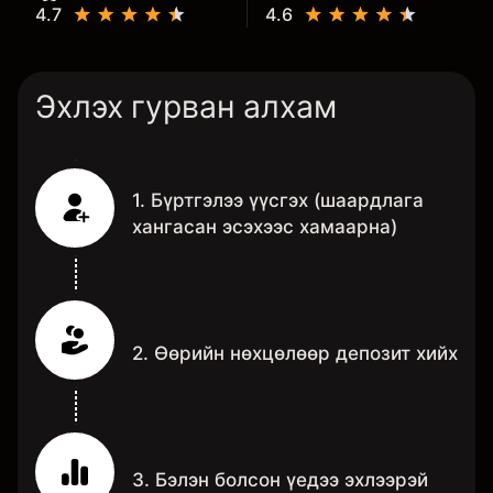
4.7
4.6
Эхлэх гурван алхам
1. Бүртгэлээ үүсгэх (шаардлага
хангасан эсэхээс хамаарна)
2. Өөрийн нөхцөлөөр депозит хийх
3. Бэлэн болсон үедээ эхлээрэй