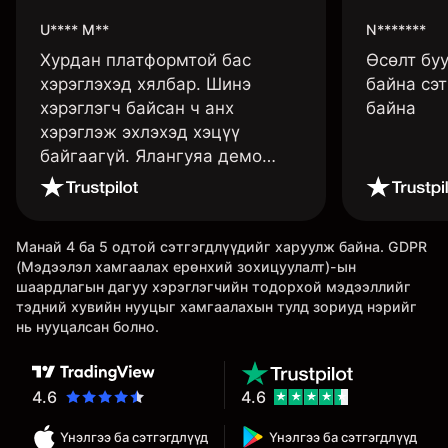
U**** M**
N*******
Хурдан платформтой бас
Өсөлт бу
хэрэглэхэд хялбар. Шинэ
байна сэт
хэрэглэгч байсан ч анх
байна
хэрэглэж эхлэхэд хэцүү
байгаагүй. Ялангуяа демо
данс нь их хэрэгтэй ба
дадлага хийж төрөл бүрийн
функцуудийг нь туршиж үзэхэд
Манай 4 ба 5 одтой сэтгэгдлүүдийг харуулж байна. GDPR
дэмтэй.
(Мэдээлэл хамгаалах ерөнхий зохицуулалт)-ын
шаардлагын дагуу хэрэглэгчийн тодорхой мэдээллийг
тэдний хувийн нууцыг хамгаалахын тулд зориуд нэрийг
нь нууцалсан болно.
4.6
4.6
Үнэлгээ ба сэтгэгдлүүд
Үнэлгээ ба сэтгэгдлүүд