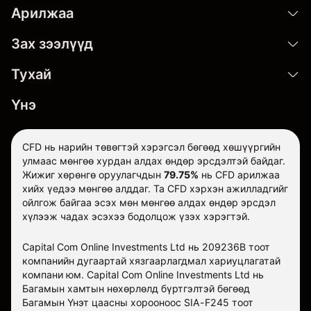
Арилжаа
Зах зээлүүд
Тухай
Үнэ
CFD нь нарийн төвөгтэй хэрэгсэл бөгөөд хөшүүргийн
улмаас мөнгөө хурдан алдах өндөр эрсдэлтэй байдаг.
Жижиг хөрөнгө оруулагчдын
79.75%
нь CFD арилжаа
хийх үедээ мөнгөө алддаг. Та CFD хэрхэн ажилладгийг
ойлгож байгаа эсэх мөн мөнгөө алдах өндөр эрсдэл
хүлээж чадах эсэхээ бодолцож үзэх хэрэгтэй.
Capital Com Online Investments Ltd нь 209236B тоот
компанийн дугаартай хязгаарлагдмал хариуцлагатай
компани юм. Capital Com Online Investments Ltd нь
Багамын хамтын нөхөрлөлд бүртгэлтэй бөгөөд
Багамын Үнэт цаасны хорооноос SIA-F245 тоот