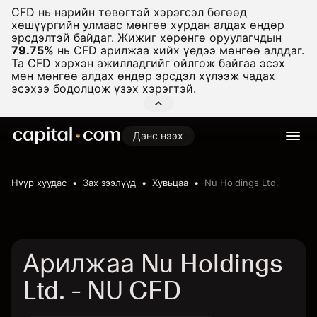
CFD нь нарийн төвөгтэй хэрэгсэл бөгөөд
хөшүүргийн улмаас мөнгөө хурдан алдах өндөр
эрсдэлтэй байдаг. Жижиг хөрөнгө оруулагчдын
79.75%
нь CFD арилжаа хийх үедээ мөнгөө алддаг.
Та CFD хэрхэн ажилладгийг ойлгож байгаа эсэх
мөн мөнгөө алдах өндөр эрсдэл хүлээж чадах
эсэхээ бодолцож үзэх хэрэгтэй.
Данс нээх
Нүүр хуудас
Зах зээлүүд
Хувьцаа
Nu Holdings Ltd.
Арилжаа Nu Holdings
Ltd. - NU CFD