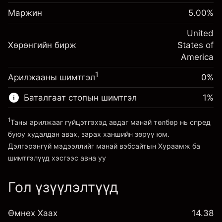
Шөнийн санхүүжилтийн
Маржин. Таны хөрөнгө
-0.021596
$1,000.00
Маржин
тохируулга
5.00
%
оруулалт
%
Позицын бүрэн хэмжээнээс
(-$4.32)
Шөнийн санхүүжилтийн
United
авах төлбөр
-0.000626
Хөрөнгийн бирж
тохируулга
States of
Хөшүүрэгтэй арилжааны хэмжээ
%
Позицын бүрэн хэмжээнээс
America
~
$20,000.00
(-$0.13)
авах төлбөр
Хөшүүргийн мөнгө ~ $
$19,000.00
1
Арилжааны шимтгэл
0%
Хөшүүрэгтэй арилжааны хэмжээ
~
$20,000.00
Баталгаат стопын шимтгэл
1
%
Платформ руу орох
Хөшүүргийн мөнгө ~ $
$19,000.00
1
Таны арилжааг гүйцэтгэхэд авдаг манай төлбөр нь спред
буюу худалдан авах, зарах ханшийн зөрүү юм.
Платформ руу орох
Дэлгэрэнгүй мэдээллийг манай вэбсайтын
Хураамж ба
шимтгэлүүд
хэсгээс авна уу
Гол үзүүлэлтүүд
Хураамж ба шимтгэлүүд
Өмнөх Хаах
14.38