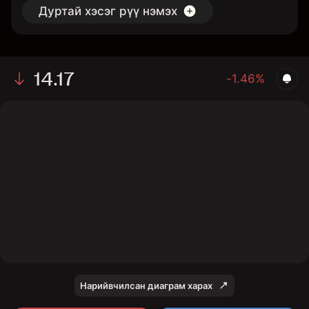
Дуртай хэсэг рүү нэмэх
14.17
-1.46%
The chart shows the NU stock price data over the last
1 day, with a current price of 14.17, a high of 14.43, and
a low of 14.07.
Нарийвчилсан диаграм харах