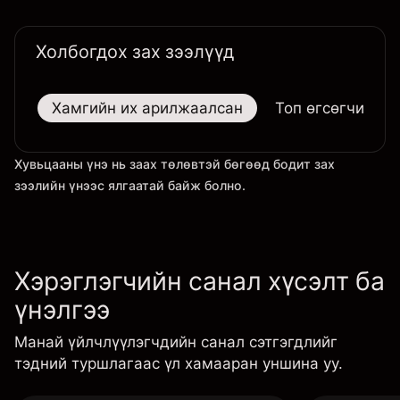
Холбогдох зах зээлүүд
Хамгийн их арилжаалсан
Топ өгсөгчид
Хувьцааны үнэ нь заах төлөвтэй бөгөөд бодит зах
зээлийн үнээс ялгаатай байж болно.
Хэрэглэгчийн санал хүсэлт ба
үнэлгээ
Манай үйлчлүүлэгчдийн санал сэтгэгдлийг
тэдний туршлагаас үл хамааран уншина уу.