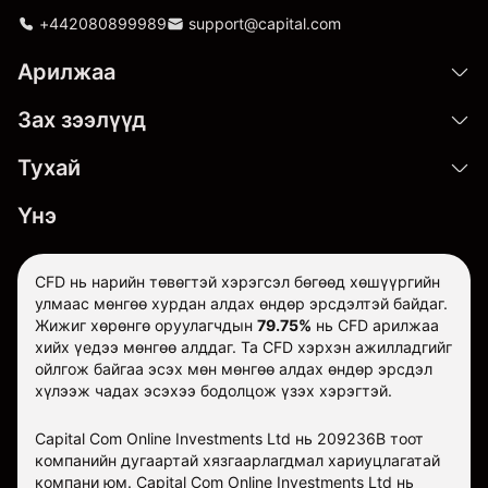
+442080899989
support@capital.com
Арилжаа
Зах зээлүүд
Тухай
Үнэ
CFD нь нарийн төвөгтэй хэрэгсэл бөгөөд хөшүүргийн
улмаас мөнгөө хурдан алдах өндөр эрсдэлтэй байдаг.
Жижиг хөрөнгө оруулагчдын
79.75%
нь CFD арилжаа
хийх үедээ мөнгөө алддаг. Та CFD хэрхэн ажилладгийг
ойлгож байгаа эсэх мөн мөнгөө алдах өндөр эрсдэл
хүлээж чадах эсэхээ бодолцож үзэх хэрэгтэй.
Capital Com Online Investments Ltd нь 209236B тоот
компанийн дугаартай хязгаарлагдмал хариуцлагатай
компани юм. Capital Com Online Investments Ltd нь