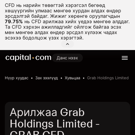
CFD нь нарийн төвөгтэй хэрэгсэл бөгөөд
хөшүүргийн улмаас мөнгөө хурдан алдах өндөр
эрсдэлтэй байдаг. Жижиг хөрөнгө оруулагчдын
79.75%
нь CFD арилжаа хийх үедээ мөнгөө алддаг.
Та CFD хэрхэн ажилладгийг ойлгож байгаа эсэх
мөн мөнгөө алдах өндөр эрсдэл хүлээж чадах
эсэхээ бодолцож үзэх хэрэгтэй.
Данс нээх
Нүүр хуудас
Зах зээлүүд
Хувьцаа
Grab Holdings Limited
Арилжаа Grab
Holdings Limited -