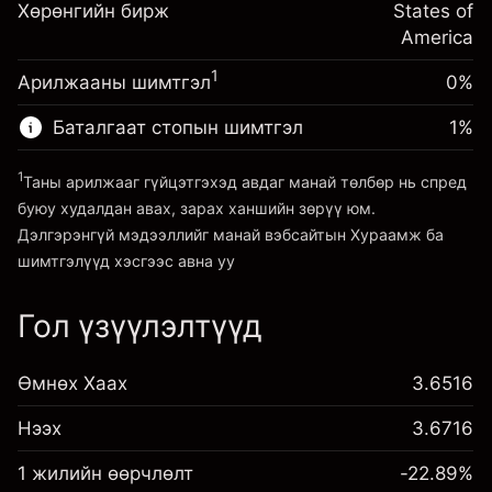
Хөрөнгийн бирж
тохируулга
States of
Хөшүүрэгтэй арилжааны хэмжээ
%
Позицын бүрэн хэмжээнээс
America
~
$20,000.00
(-$0.13)
авах төлбөр
Хөшүүргийн мөнгө ~ $
$19,000.00
1
Арилжааны шимтгэл
0%
Хөшүүрэгтэй арилжааны хэмжээ
~
$20,000.00
Баталгаат стопын шимтгэл
1
%
Платформ руу орох
Хөшүүргийн мөнгө ~ $
$19,000.00
1
Таны арилжааг гүйцэтгэхэд авдаг манай төлбөр нь спред
буюу худалдан авах, зарах ханшийн зөрүү юм.
Платформ руу орох
Дэлгэрэнгүй мэдээллийг манай вэбсайтын
Хураамж ба
шимтгэлүүд
хэсгээс авна уу
Гол үзүүлэлтүүд
Хураамж ба шимтгэлүүд
Өмнөх Хаах
3.6516
Нээх
3.6716
1 жилийн өөрчлөлт
-22.89%