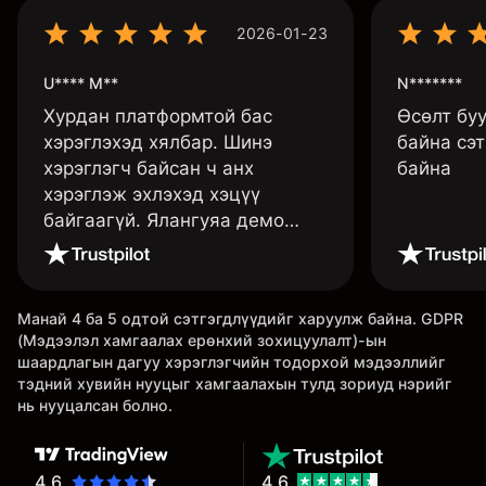
2026-01-23
U**** M**
N*******
Хурдан платформтой бас
Өсөлт бу
хэрэглэхэд хялбар. Шинэ
байна сэт
хэрэглэгч байсан ч анх
байна
хэрэглэж эхлэхэд хэцүү
байгаагүй. Ялангуяа демо
данс нь их хэрэгтэй ба
дадлага хийж төрөл бүрийн
функцуудийг нь туршиж үзэхэд
Манай 4 ба 5 одтой сэтгэгдлүүдийг харуулж байна. GDPR
дэмтэй.
(Мэдээлэл хамгаалах ерөнхий зохицуулалт)-ын
шаардлагын дагуу хэрэглэгчийн тодорхой мэдээллийг
тэдний хувийн нууцыг хамгаалахын тулд зориуд нэрийг
нь нууцалсан болно.
4.6
4.6