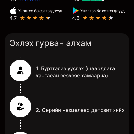
Үнэлгээ ба сэтгэгдлүүд
Үнэлгээ ба сэтгэгдлүүд
4.7
4.6
Эхлэх гурван алхам
1. Бүртгэлээ үүсгэх (шаардлага
хангасан эсэхээс хамаарна)
2. Өөрийн нөхцөлөөр депозит хийх