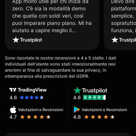
App molto utile per chi inizia da
Devo dire
zero. C’è sia la modalità demo
piattaform
che quella con soldi veri, così
semplice, 
puoi imparare piano piano. Mi ha
sopratutto
aiutato a capire meglio il
funziona, 
trading. La consiglio a chi parte
Davide e' 
senza esperienza.
spiega qu
conoscenz
Sono riportate le nostre recensioni a 4 e 5 stelle. I dati
consigliat
individuali dell'utente sono stati intenzionalmente resi
anonimi al fine di salvaguardare la sua privacy, in
ottemperanza alle prescrizioni del GDPR.
4.6
4.6
Valutazioni e Recensioni
Valutazioni e Recensioni
4.7
4.6