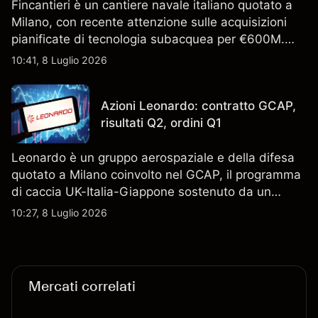
Fincantieri è un cantiere navale italiano quotato a
Milano, con recente attenzione sulle acquisizioni
pianificate di tecnologia subacquea per €600M.
Scopri i target di prezzo FCT di terze parti e l'analisi
10:41, 8 Luglio 2026
tecnica. Le performance passate non sono un
indicatore affidabile dei risultati futuri.
Azioni Leonardo: contratto GCAP,
risultati Q2, ordini Q1
Leonardo è un gruppo aerospaziale e della difesa
quotato a Milano coinvolto nel GCAP, il programma
di caccia UK-Italia-Giappone sostenuto da un
contratto da 4,6 miliardi di sterline. I risultati
10:27, 8 Luglio 2026
passati non sono un indicatore affidabile dei
risultati futuri.
Mercati correlati