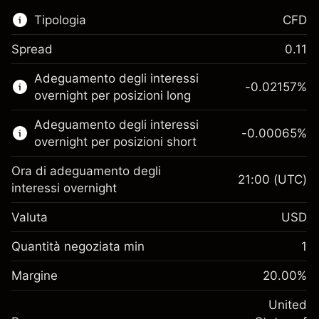
Tipologia
CFD
Spread
0.11
Questo mercato finanziario è disponibile per il
Adeguamento degli interessi
trading di CFD.
-0.02157
%
overnight per posizioni long
Scopri di più su:
Adeguamento degli interessi
-0.00065
%
CFD
overnight per posizioni short
Ora di adeguamento degli
21:00
(UTC)
interessi overnight
Valuta
USD
Margine. Il tuo
$1,000.00
investimento
Quantità negoziata min
1
Adeguamento
Margine. Il tuo
-0.021568
$1,000.00
Margine
finanziamento overnight
20.00
%
investimento
%
Oneri per l'intero valore della
(-$1.08)
Adeguamento
United
posizione
-0.000654