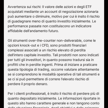
Avvertenza sui rischi: Il valore delle azioni e degli ETF
acquistati mediante un account di negoziazione azionaria
può aumentare o diminuire, motivo per cui è insito il rischio
di guadagnare meno di quanto investito inizialmente. Le
performance passate non costituiscono un indicatore
affidabile dell'andamento futuro.
Gli strumenti over-the-counter non-deliverable, come le
opzioni knock-out e i CFD, sono prodotti finanziari
complessi associati a un rischio elevato di perdita
dell’intero capitale investito. Tali prodotti non sono indicati
per tutti gli investitori, in quanto possono tradursi sia in
profitti che in perdite ingenti. Prima di iniziare a praticare
questa tipologia di trading, occorre valutare attentamente
se si comprendono le modalità operative di tali strumenti e
se ci si può permettere di correre l'elevato rischio di
perdere il proprio denaro.
Per i clienti professionali, è insito il rischio di perdere più di
quanto depositato inizialmente. Le informazioni riportate in
questo sito hanno carattere generale e non tengono conto
della situazione finanziaria, degli obiettivi o delle esigenze