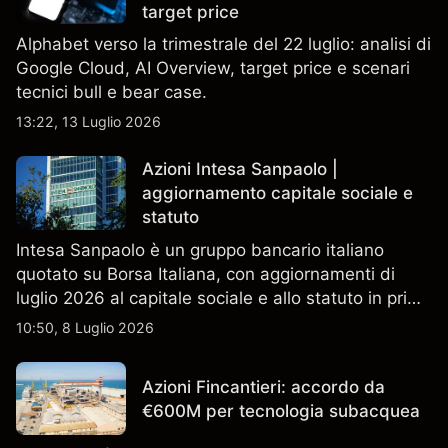
target price
Alphabet verso la trimestrale del 22 luglio: analisi di
Google Cloud, AI Overview, target price e scenari
tecnici bull e bear case.
13:22, 13 Luglio 2026
Azioni Intesa Sanpaolo |
aggiornamento capitale sociale e
statuto
Intesa Sanpaolo è un gruppo bancario italiano
quotato su Borsa Italiana, con aggiornamenti di
luglio 2026 al capitale sociale e allo statuto in primo
piano. Esplora i target price ISP di terze parti e
10:50, 8 Luglio 2026
l'analisi tecnica. Le performance passate non sono
un indicatore affidabile dei risultati futuri.
Azioni Fincantieri: accordo da
€600M per tecnologia subacquea