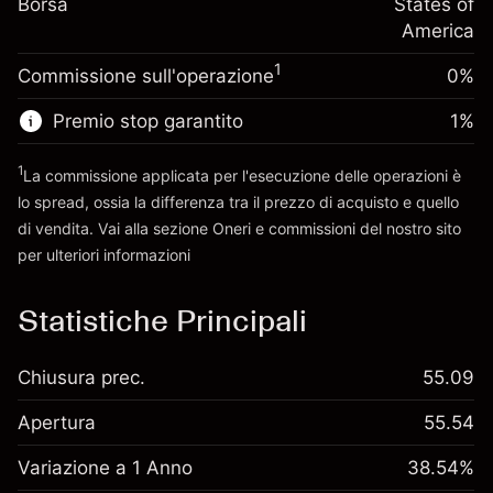
Borsa
finanziamento overnight
States of
Dimensione dell'operazione a leva
%
Oneri per l'intero valore della
America
~
$5,000.00
(-$0.03)
posizione
Denaro da leva ~
$4,000.00
1
Commissione sull'operazione
0%
Dimensione dell'operazione a leva
~
$5,000.00
Premio stop garantito
1
%
Vai alla piattaforma
Denaro da leva ~
$4,000.00
1
La commissione applicata per l'esecuzione delle operazioni è
lo spread, ossia la differenza tra il prezzo di acquisto e quello
Vai alla piattaforma
di vendita. Vai alla sezione
Oneri e commissioni
del nostro sito
per ulteriori informazioni
oneri e commissioni
Statistiche Principali
Chiusura prec.
55.09
Apertura
55.54
Variazione a 1 Anno
38.54%