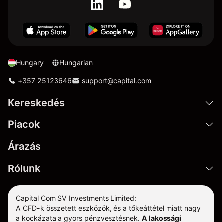
Hungary
Hungarian
+357 25123646
support@capital.com
Kereskedés
Piacok
Árazás
Rólunk
Capital Com SV Investments Limited:
A CFD-k összetett eszközök, és a tőkeáttétel miatt nagy
a kockázata a gyors pénzvesztésnek.
A lakossági