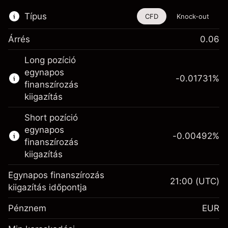
Típus
CFD
Knock-out
Árrés
0.06
Ez a pénzügyi eszköz CFD-ken és Knock-
Long pozíció
outokon keresztül is kereskedhető.
egynapos
-0.01731
%
Bővebb információk:
finanszírozás
kiigazítás
CFD-k
Knock-outok
Short pozíció
egynapos
-0.00492
%
finanszírozás
kiigazítás
Egynapos finanszírozás
21:00
(UTC)
Fedezet. A befektetése
€1,000.00
kiigazítás időpontja
Egynapos finanszírozás
-0.017307
Pénznem
EUR
kiigazítás
%
A pozíció teljes értékéből