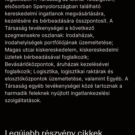
elsősorban Spanyolországban található
kereskedelmi ingatlanok megvásárlására,
kezelésére és bérbeadására összpontosít. A
Társaság tevékenységei a következő
szegmensekre oszlanak: Irodaházak,
irodahelyiségek portfóliójának üzemeltetése;
Magas utcai kiskereskedelem, kiskereskedelmi
üzletek bérbeadásával foglalkozik;
Bevásárlóközpontok, áruházak kezelésével
foglalkozik; Logisztika, logisztikai raktárak és
elosztóközpontok üzemeltetése, valamint Egyéb. A
Társaság egyéb tevékenységei közé tartoznak a
harmadik feleknek nyújtott ingatlankezelési
szolgáltatások.
Legújabb részvény cikkek