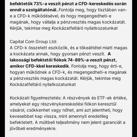
befektetők 73%-a veszít pénzt a CFD-kereskedés során
ennél a szolgáltatónál.
.
Fontolja meg, hogy tisztában van-
e a CFD-k működésével, és hogy megengedheti-e
magának, hogy vállalja a pénzvesztés magas kockázatát.
Kérjük, tekintse meg
Kockázatfeltáró nyilatkozatunkat
Capital Com Group Ltd:
A CFD-k összetett eszközök, és a tőkeáttétel miatt magas
a kockázata annak, hogy gyorsan pénzt veszít.
A
lakossági befektetői fiókok 74-89%-a veszít pénzt,
amikor CFD-kkel kereskedik
. Fontolja meg, hogy érti-e,
hogyan működnek a CFD-k, és megengedheti-e magának
a pénzvesztés magas kockázatát.
Kérjük, tekintse meg
Kockázatfeltáró nyilatkozatunkat
Kockázati figyelmeztetés: A részvények és ETF-ek értéke,
amelyeket egy részvénykereskedési fiókon keresztül
vásárol, csökkenhet vagy nőhet, ami azt jelentheti, hogy
kevesebbet kap vissza, mint amennyit eredetileg
befektetett. A múltbeli teljesítmény nem jelent garanciát a
jövőbeli eredményekre.