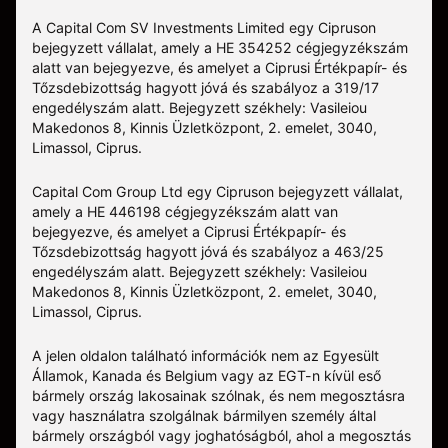
A Capital Com SV Investments Limited egy Cipruson
bejegyzett vállalat, amely a HE 354252 cégjegyzékszám
alatt van bejegyezve, és amelyet a Ciprusi Értékpapír- és
Tőzsdebizottság hagyott jóvá és szabályoz a 319/17
engedélyszám alatt. Bejegyzett székhely: Vasileiou
Makedonos 8, Kinnis Üzletközpont, 2. emelet, 3040,
Limassol, Ciprus.
Capital Com Group Ltd egy Cipruson bejegyzett vállalat,
amely a ΗΕ 446198 cégjegyzékszám alatt van
bejegyezve, és amelyet a Ciprusi Értékpapír- és
Tőzsdebizottság hagyott jóvá és szabályoz a 463/25
engedélyszám alatt. Bejegyzett székhely: Vasileiou
Makedonos 8, Kinnis Üzletközpont, 2. emelet, 3040,
Limassol, Ciprus.
A jelen oldalon található információk nem az Egyesült
Államok, Kanada és Belgium vagy az EGT-n kívül eső
bármely ország lakosainak szólnak, és nem megosztásra
vagy használatra szolgálnak bármilyen személy által
bármely országból vagy joghatóságból, ahol a megosztás