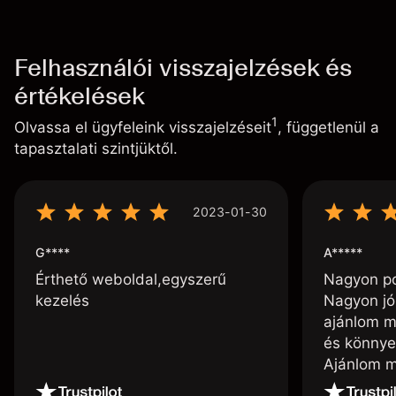
Felhasználói visszajelzések és
értékelések
1
Olvassa el ügyfeleink visszajelzéseit
, függetlenül a
tapasztalati szintjüktől.
2023-01-30
G****
A*****
Érthető weboldal,egyszerű
Nagyon poz
kezelés
Nagyon jó
ajánlom m
és könnye
Ajánlom m