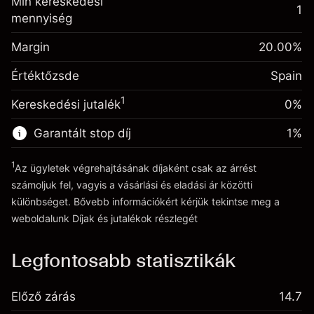
Min kereskedési
(-€0.87)
származó díjak
1
mennyiség
Fedezet. A befektetése
€1,000.00
Ügyletméret tőkeáttétellel ~
€5,000.00
Egynapos finanszírozás
Margin
Tőkeáttételből származó pénz ~
€4,000.00
20.00
%
-0.004915
kiigazítás
%
A pozíció teljes értékéből
Értéktőzsde
Spain
(-€0.25)
származó díjak
Ugrás a platformra
1
Kereskedési jutalék
0%
Ügyletméret tőkeáttétellel ~
€5,000.00
Tőkeáttételből származó pénz ~
€4,000.00
Garantált stop díj
1
%
1
Az ügyletek végrehajtásának díjaként csak az árrést
Ugrás a platformra
számoljuk fel, vagyis a vásárlási és eladási ár közötti
különbséget. Bővebb információkért kérjük tekintse meg a
weboldalunk
Díjak és jutalékok
részlegét
Díjak és jutalékokrészlegét
Legfontosabb statisztikák
Előző zárás
14.7