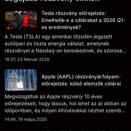
Tesla részvény előrejelzés:
Emelhetik-e a célárakat a 2026 Q1-
es eredmények?
A Tesla (TSLA) egy amerikai tőzsdén jegyzett
autóipari és tiszta energia vállalat, amelynek
részvényei a Nasdaq-on kereskednek, és szorosan
figyelik az eredményteljesítményt, a szállítási
18:07, 23 február 2026
adatokat, valamint a technológiai és gyártási
fejleményeket.
Apple (AAPL) részvényárfolyam-
előrejelzés: külső elemzők célárai
Megvizsgáltuk az Apple részvény 10 éves
előrejelzéseit, hogy lássuk, hol lehet az ár abban az
időpontban, és milyen kihívásokkal nézhet szembe
a vállalat.
14:46, 19 május 2025