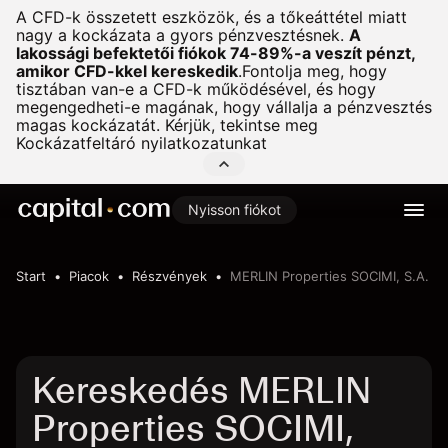
A CFD-k összetett eszközök, és a tőkeáttétel miatt
nagy a kockázata a gyors pénzvesztésnek.
A
lakossági befektetői fiókok 74-89%-a veszít pénzt,
amikor CFD-kkel kereskedik
.
Fontolja meg, hogy
tisztában van-e a CFD-k működésével, és hogy
megengedheti-e magának, hogy vállalja a pénzvesztés
magas kockázatát. Kérjük, tekintse meg
Kockázatfeltáró nyilatkozatunkat
Nyisson fiókot
Start
Piacok
Részvények
MERLIN Properties SOCIMI, S.A.
Kereskedés MERLIN
Properties SOCIMI,