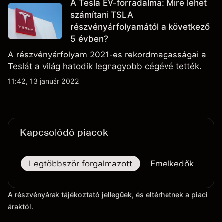
A Tesla EV-forradalma: Mire lehet
számítani TSLA
részvényárfolyamától a következő
5 évben?
A részvényárfolyam 2021-es rekordmagasságai a
Teslát a világ hatodik legnagyobb cégévé tették.
11:42, 13 január 2022
Kapcsolódó piacok
Legtöbbször forgalmazott
Emelkedők
Es
A részvényárak tájékoztató jellegűek, és eltérhetnek a piaci
áraktól.