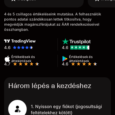
4 és 5 csillagos értékeléseink mutatása. A felhasználók
pontos adatai szándékosan lettek titkosítva, hogy
megvédjük magánszférájukat az ÁAR rendelkezéseivel
összhangban.
4.6
4.6
Értékelések és
Értékelések és
áttekintések
áttekintések
4.7
4.6
Három lépés a kezdéshez
1. Nyisson egy fiókot (jogosultsági
feltételekhez kötött)