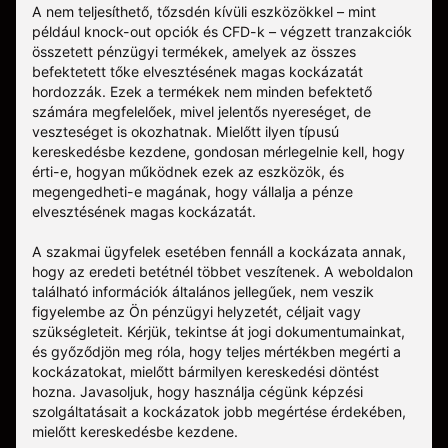
A nem teljesíthető, tőzsdén kívüli eszközökkel – mint
például knock-out opciók és CFD-k – végzett tranzakciók
összetett pénzügyi termékek, amelyek az összes
befektetett tőke elvesztésének magas kockázatát
hordozzák. Ezek a termékek nem minden befektető
számára megfelelőek, mivel jelentős nyereséget, de
veszteséget is okozhatnak. Mielőtt ilyen típusú
kereskedésbe kezdene, gondosan mérlegelnie kell, hogy
érti-e, hogyan működnek ezek az eszközök, és
megengedheti-e magának, hogy vállalja a pénze
elvesztésének magas kockázatát.
A szakmai ügyfelek esetében fennáll a kockázata annak,
hogy az eredeti betétnél többet veszítenek. A weboldalon
található információk általános jellegűek, nem veszik
figyelembe az Ön pénzügyi helyzetét, céljait vagy
szükségleteit. Kérjük, tekintse át jogi dokumentumainkat,
és győződjön meg róla, hogy teljes mértékben megérti a
kockázatokat, mielőtt bármilyen kereskedési döntést
hozna. Javasoljuk, hogy használja cégünk képzési
szolgáltatásait a kockázatok jobb megértése érdekében,
mielőtt kereskedésbe kezdene.