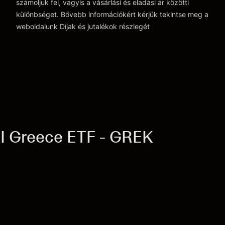
számoljuk fel, vagyis a vásárlási és eladási ár közötti
különbséget. Bővebb információkért kérjük tekintse meg a
weboldalunk
Díjak és jutalékok
részlegét
Díjak és jutalékokrészlegét
I Greece ETF - GREK