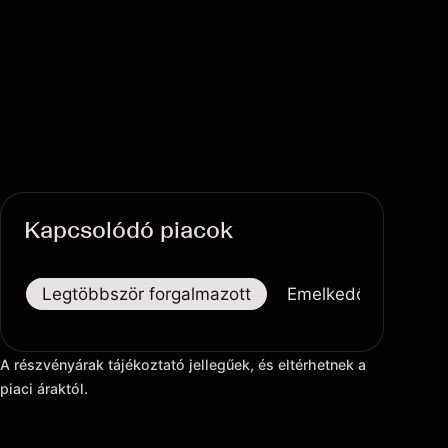
Kapcsolódó piacok
Legtöbbször forgalmazott
Emelkedők
Eső
A részvényárak tájékoztató jellegűek, és eltérhetnek a
piaci áraktól.