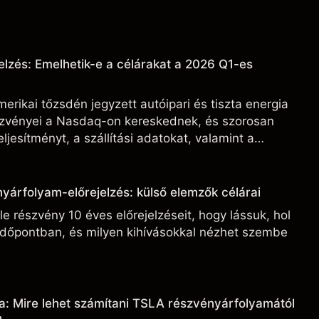
elzés: Emelhetik-e a célárakat a 2026 Q1-es
erikai tőzsdén jegyzett autóipari és tiszta energia
észvényei a Nasdaq-on kereskednek, és szorosan
ljesítményt, a szállítási adatokat, valamint a
ási fejleményeket.
yárfolyam-előrejelzés: külső elemzők célárai
e részvény 10 éves előrejelzéseit, hogy lássuk, hol
 időpontban, és milyen kihívásokkal nézhet szembe
a: Mire lehet számítani TSLA részvényárfolyamától