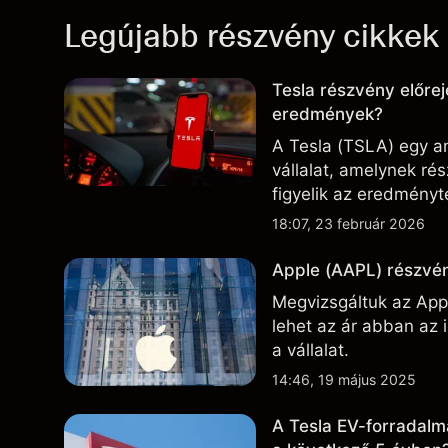
Legújabb részvény cikkek
Tesla részvény előrej
eredmények?
A Tesla (TSLA) egy am
vállalat, amelynek r
figyelik az eredményte
technológiai és gyárt
18:07, 23 február 2026
Apple (AAPL) részvén
Megvizsgáltuk az Appl
lehet az ár abban az
a vállalat.
14:46, 19 május 2025
A Tesla EV-forradalm