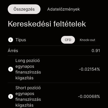
Összegzés
Adatelőzmények
Kereskedési feltételek
Típus
CFD
Knock-out
Árrés
0.91
Ez a pénzügyi eszköz CFD-ken és Knock-
Long pozíció
outokon keresztül is kereskedhető.
egynapos
-0.02154
%
Bővebb információk:
finanszírozás
kiigazítás
CFD-k
Knock-outok
Short pozíció
egynapos
-0.00068
%
finanszírozás
kiigazítás