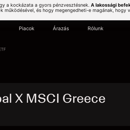
agy a kockázata a gyors pénzvesztésnek.
A lakossági befe
-k működésével, és hogy megengedheti-e magának, hogy vál
s
Piacok
Árazás
Rólunk
ETF
bal X MSCI Greece