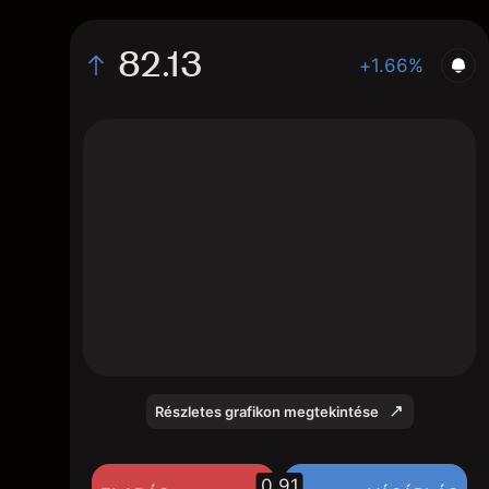
82.13
+1.66%
The chart shows the GREK stock price data
over the last 1 day, with a current price of
82.13, a high of 81.93, and a low of 81.07.
Részletes grafikon megtekintése
0.91