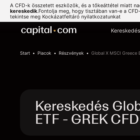
A CFD-k összetett eszközök, és a tőkeáttétel miatt n
kereskedik
.
Fontolja meg, hogy tisztában van-e a CFD
tekintse meg
Kockázatfeltáró nyilatkozatunkat
Kereskedé
Start
Piacok
Részvények
Global X MSCI Greece 
Kereskedés Glo
ETF - GREK CFD