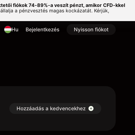
ktetői fiókok 74-89%-a veszít pénzt, amikor CFD-kkel
lalja a pénzvesztés magas kockázatát. Kérjük,
Hu
Bejelentkezés
Nyisson fiókot
Hozzáadás a kedvencekhez