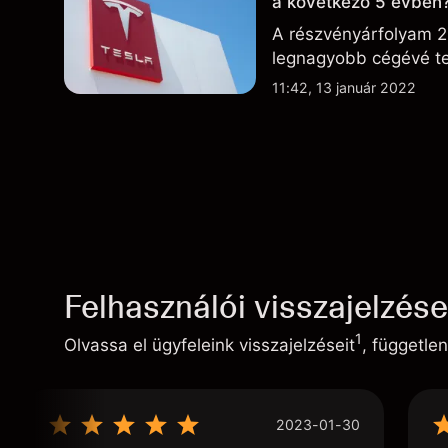
a következő 5 évben
A részvényárfolyam 2
legnagyobb cégévé te
11:42, 13 január 2022
Felhasználói visszajelzés
1
Olvassa el ügyfeleink visszajelzéseit
, független
2023-01-30