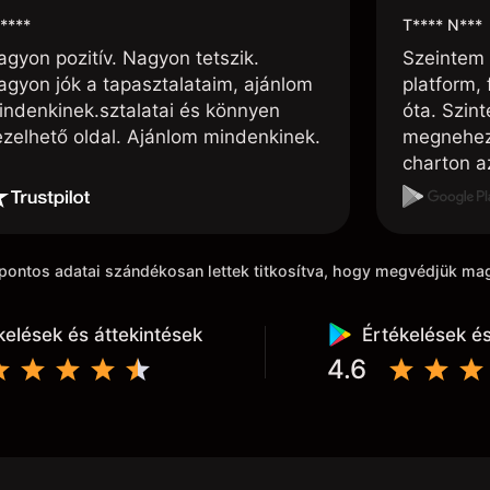
****
T**** N***
agyon pozitív. Nagyon tetszik.
Szeintem 
agyon jók a tapasztalataim, ajánlom
platform, 
indenkinek.sztalatai és könnyen
óta. Szin
ezelhető oldal. Ajánlom mindenkinek.
megnehezí
charton az
akarom húz
kiindulási
k pontos adatai szándékosan lettek titkosítva, hogy megvédjük m
kelések és áttekintések
Értékelések és
4.6