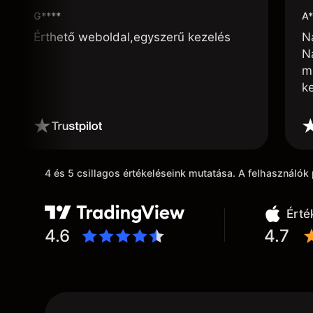
G****
A*
Érthető weboldal,egyszerű kezelés
N
N
m
k
4 és 5 csillagos értékeléseink mutatása. A felhasználó
Érté
4.6
4.7