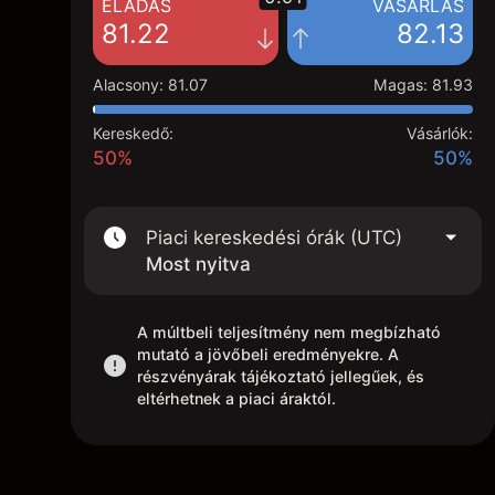
ELADÁS
VÁSÁRLÁS
81.22
82.13
Alacsony
:
81.07
Magas
:
81.93
Kereskedő:
Vásárlók:
50%
50%
Piaci kereskedési órák (UTC)
Most nyitva
A múltbeli teljesítmény nem megbízható
mutató a jövőbeli eredményekre. A
részvényárak tájékoztató jellegűek, és
eltérhetnek a piaci áraktól.