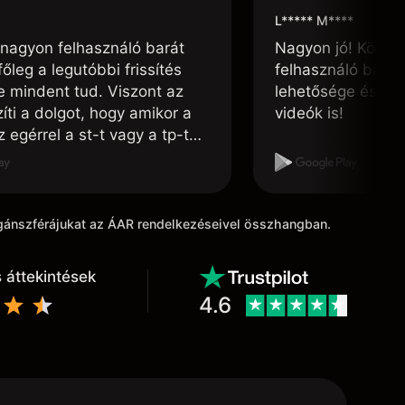
L***** M****
nagyon felhasználó barát
Nagyon jó! Könnyű
főleg a legutóbbi frissítés
felhasználó barát
te mindent tud. Viszont az
lehetősége és, h
ti a dolgot, hogy amikor a
videók is!
 egérrel a st-t vagy a tp-t
ni, félúton vissza ugrik a
 pontba. Ezt javíthatnák.
agánszférájukat az ÁAR rendelkezéseivel összhangban.
 áttekintések
4.6