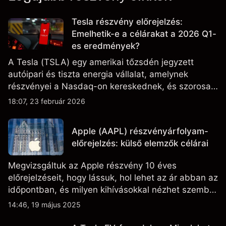
Tesla részvény előrejelzés:
Emelhetik-e a célárakat a 2026 Q1-
es eredmények?
A Tesla (TSLA) egy amerikai tőzsdén jegyzett
autóipari és tiszta energia vállalat, amelynek
részvényei a Nasdaq-on kereskednek, és szorosan
figyelik az eredményteljesítményt, a szállítási
18:07, 23 február 2026
adatokat, valamint a technológiai és gyártási
fejleményeket.
Apple (AAPL) részvényárfolyam-
előrejelzés: külső elemzők célárai
Megvizsgáltuk az Apple részvény 10 éves
előrejelzéseit, hogy lássuk, hol lehet az ár abban az
időpontban, és milyen kihívásokkal nézhet szembe
a vállalat.
14:46, 19 május 2025