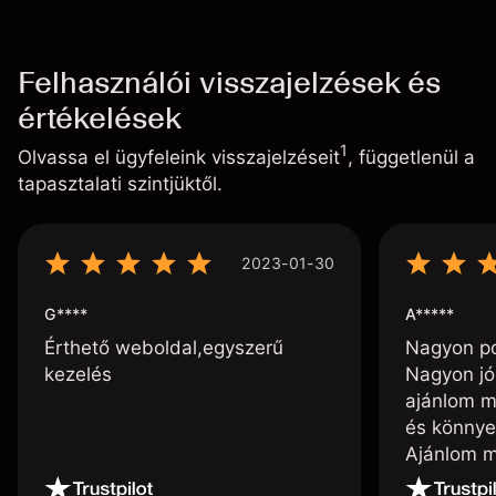
Felhasználói visszajelzések és
értékelések
1
Olvassa el ügyfeleink visszajelzéseit
, függetlenül a
tapasztalati szintjüktől.
2023-01-30
G****
A*****
Érthető weboldal,egyszerű
Nagyon poz
kezelés
Nagyon jó
ajánlom m
és könnye
Ajánlom m