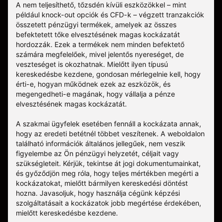
A nem teljesíthető, tőzsdén kívüli eszközökkel – mint
például knock-out opciók és CFD-k – végzett tranzakciók
összetett pénzügyi termékek, amelyek az összes
befektetett tőke elvesztésének magas kockázatát
hordozzák. Ezek a termékek nem minden befektető
számára megfelelőek, mivel jelentős nyereséget, de
veszteséget is okozhatnak. Mielőtt ilyen típusú
kereskedésbe kezdene, gondosan mérlegelnie kell, hogy
érti-e, hogyan működnek ezek az eszközök, és
megengedheti-e magának, hogy vállalja a pénze
elvesztésének magas kockázatát.
A szakmai ügyfelek esetében fennáll a kockázata annak,
hogy az eredeti betétnél többet veszítenek. A weboldalon
található információk általános jellegűek, nem veszik
figyelembe az Ön pénzügyi helyzetét, céljait vagy
szükségleteit. Kérjük, tekintse át jogi dokumentumainkat,
és győződjön meg róla, hogy teljes mértékben megérti a
kockázatokat, mielőtt bármilyen kereskedési döntést
hozna. Javasoljuk, hogy használja cégünk képzési
szolgáltatásait a kockázatok jobb megértése érdekében,
mielőtt kereskedésbe kezdene.