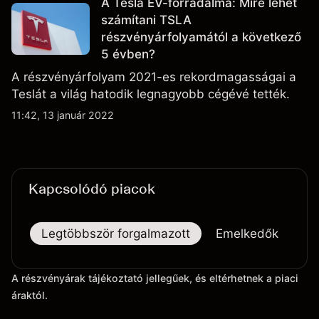
A Tesla EV-forradalma: Mire lehet
számítani TSLA
részvényárfolyamától a következő
5 évben?
A részvényárfolyam 2021-es rekordmagasságai a
Teslát a világ hatodik legnagyobb cégévé tették.
11:42, 13 január 2022
Kapcsolódó piacok
Legtöbbször forgalmazott
Emelkedők
Es
A részvényárak tájékoztató jellegűek, és eltérhetnek a piaci
áraktól.