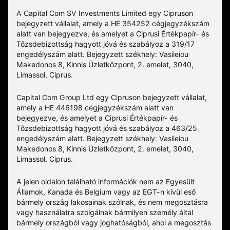
A Capital Com SV Investments Limited egy Cipruson
bejegyzett vállalat, amely a HE 354252 cégjegyzékszám
alatt van bejegyezve, és amelyet a Ciprusi Értékpapír- és
Tőzsdebizottság hagyott jóvá és szabályoz a 319/17
engedélyszám alatt. Bejegyzett székhely: Vasileiou
Makedonos 8, Kinnis Üzletközpont, 2. emelet, 3040,
Limassol, Ciprus.
Capital Com Group Ltd egy Cipruson bejegyzett vállalat,
amely a ΗΕ 446198 cégjegyzékszám alatt van
bejegyezve, és amelyet a Ciprusi Értékpapír- és
Tőzsdebizottság hagyott jóvá és szabályoz a 463/25
engedélyszám alatt. Bejegyzett székhely: Vasileiou
Makedonos 8, Kinnis Üzletközpont, 2. emelet, 3040,
Limassol, Ciprus.
A jelen oldalon található információk nem az Egyesült
Államok, Kanada és Belgium vagy az EGT-n kívül eső
bármely ország lakosainak szólnak, és nem megosztásra
vagy használatra szolgálnak bármilyen személy által
bármely országból vagy joghatóságból, ahol a megosztás