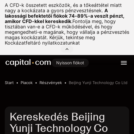
A CFD-k összetett eszközök, és a tőkeáttétel miatt
nagy a kockázata a gyors pénzvesztésnek.
A
lakossági befektetői fiókok 74-89%-a veszít pénzt,
amikor CFD-kkel kereskedik
.
Fontolja meg, hogy
tisztában van-e a CFD-k működésével, és hogy
megengedheti-e magának, hogy vállalja a pénzvesztés
magas kockázatát. Kérjük, tekintse meg
Kockázatfeltáró nyilatkozatunkat
Nyisson fiókot
Start
Piacok
Részvények
Beijing Yunji Technology Co Ltd
Kereskedés Beijing
Yunji Technology Co