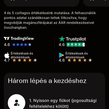
4 és 5 csillagos értékeléseink mutatása. A felhasználók
pontos adatai szándékosan lettek titkosítva, hogy
megvédjük magánszférájukat az ÁAR rendelkezéseivel
összhangban.
4.6
4.6
Értékelések és
Értékelések és
áttekintések
áttekintések
4.7
4.6
Három lépés a kezdéshez
1. Nyisson egy fiókot (jogosultsági
feltételekhez kötött)