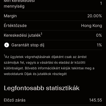
Min kereskedési
-0.018156
%
1
kiigazítás
mennyiség
Fedezet. A
(-HK$0.91)
HK$1,000.00
A pozíció teljes értékéből
befektetése
származó díjak
Margin
20.00
%
Egynapos
Ügyletméret tőkeáttétellel ~
HK$5,000.00
Értéktőzsde
finanszírozás
Hong Kong
Tőkeáttételből származó pénz
-0.003762
%
kiigazítás
~
HK$4,000.00
(-HK$0.19)
1
Kereskedési jutalék
0%
A pozíció teljes értékéből
származó díjak
Garantált stop díj
1
%
Ugrás a platformra
Ügyletméret tőkeáttétellel ~
HK$5,000.00
Tőkeáttételből származó pénz
1
Az ügyletek végrehajtásának díjaként csak az árrést
~
HK$4,000.00
számoljuk fel, vagyis a vásárlási és eladási ár közötti
különbséget. Bővebb információkért kérjük tekintse meg a
weboldalunk
Díjak és jutalékok
részlegét
Ugrás a platformra
Díjak és jutalékokrészlegét
Legfontosabb statisztikák
Előző zárás
145.55