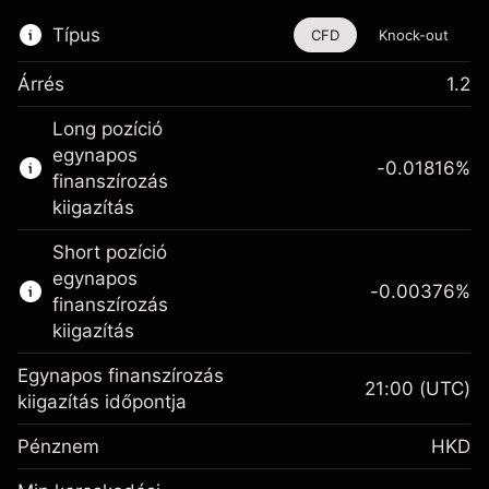
Típus
CFD
Knock-out
Árrés
1.2
Ez a pénzügyi eszköz CFD-ken és Knock-
Long pozíció
outokon keresztül is kereskedhető.
egynapos
-0.01816
%
Bővebb információk:
finanszírozás
kiigazítás
CFD-k
Knock-outok
Short pozíció
egynapos
-0.00376
%
finanszírozás
kiigazítás
Egynapos finanszírozás
21:00
(UTC)
Fedezet. A
kiigazítás időpontja
HK$1,000.00
befektetése
Pénznem
HKD
Egynapos
finanszírozás