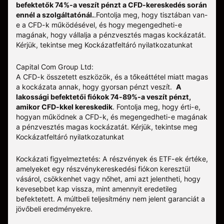
befektetők 74%-a veszít pénzt a CFD-kereskedés során
ennél a szolgáltatónál.
.
Fontolja meg, hogy tisztában van-
e a CFD-k működésével, és hogy megengedheti-e
magának, hogy vállalja a pénzvesztés magas kockázatát.
Kérjük, tekintse meg
Kockázatfeltáró nyilatkozatunkat
Capital Com Group Ltd:
A CFD-k összetett eszközök, és a tőkeáttétel miatt magas
a kockázata annak, hogy gyorsan pénzt veszít.
A
lakossági befektetői fiókok 74-89%-a veszít pénzt,
amikor CFD-kkel kereskedik
. Fontolja meg, hogy érti-e,
hogyan működnek a CFD-k, és megengedheti-e magának
a pénzvesztés magas kockázatát.
Kérjük, tekintse meg
Kockázatfeltáró nyilatkozatunkat
Kockázati figyelmeztetés: A részvények és ETF-ek értéke,
amelyeket egy részvénykereskedési fiókon keresztül
vásárol, csökkenhet vagy nőhet, ami azt jelentheti, hogy
kevesebbet kap vissza, mint amennyit eredetileg
befektetett. A múltbeli teljesítmény nem jelent garanciát a
jövőbeli eredményekre.