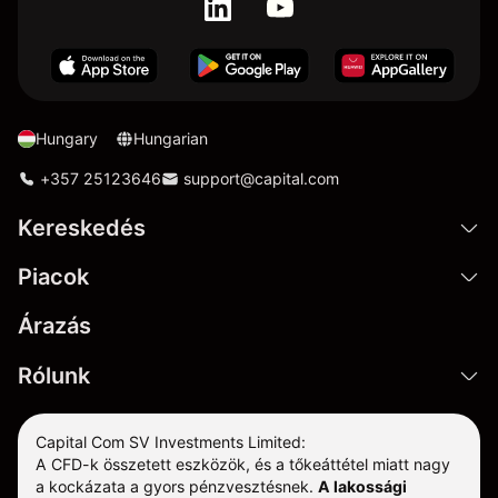
Hungary
Hungarian
+357 25123646
support@capital.com
Kereskedés
Piacok
Árazás
Rólunk
Capital Com SV Investments Limited:
A CFD-k összetett eszközök, és a tőkeáttétel miatt nagy
a kockázata a gyors pénzvesztésnek.
A lakossági