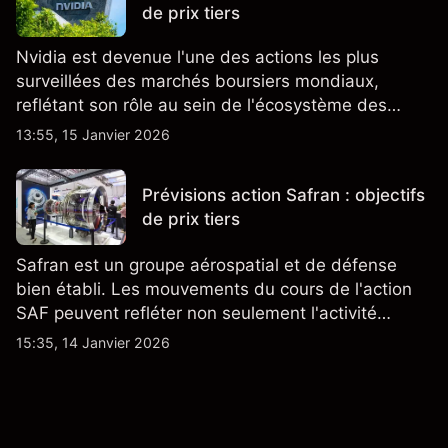
de prix tiers
Nvidia est devenue l'une des actions les plus
surveillées des marchés boursiers mondiaux,
reflétant son rôle au sein de l'écosystème des
semi-conducteurs et de l'IA.
13:55, 15 Janvier 2026
Prévisions action Safran : objectifs
de prix tiers
Safran est un groupe aérospatial et de défense
bien établi. Les mouvements du cours de l'action
SAF peuvent refléter non seulement l'activité
quotidienne du marché, mais aussi la position de
15:35, 14 Janvier 2026
Safran au sein du marché actions français et du
secteur aérospatial et de la défense plus
largement.