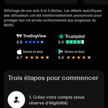
rapidemen
l'ensemble
Affichage de nos avis 4 et 5 étoiles. Les détails spécifiques
des utilisateurs ont été intentionnellement anonymisés pour
protéger leur vie privée conformément aux exigences du
RGPD.
4.6
4.6
Notes et Avis
Notes et Avis
4.7
4.6
Trois étapes pour commencer
1. Créez votre compte (sous
réserve d'éligibilité)