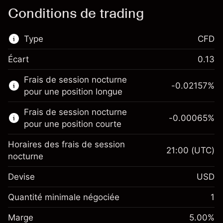
Conditions de trading
Type
CFD
Écart
0.13
Ce marché financier est disponible pour le
Frais de session nocturne
trading de CFD.
-0.02157
%
pour une position longue
En savoir plus sur :
Frais de session nocturne
-0.00065
%
CFD
pour une position courte
Horaires des frais de session
21:00
(UTC)
nocturne
Devise
USD
Marge. Votre
$1,000.00
investissement
Quantité minimale négociée
1
Ajustement des fonds de
Marge. Votre
-0.021568
$1,000.00
Marge
overnight
5.00
%
investissement
%