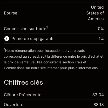
Frais sur la valeur totale de la
(-$4.31)
Ajustement des fonds
United
position
-0.000654
Bourse
de overnight
States of
Taille de la position avec effet de levier
%
Frais sur la valeur totale de la
America
~
$20,000.00
(-$0.13)
position
Valeur nominale avec effet de levier
1
Commission sur trade
0%
Taille de la position avec effet de levier
~
$19,000.00
~
$20,000.00
Prime de stop garanti
1
%
Valeur nominale avec effet de levier
Vers la plateforme
~
$19,000.00
1
Notre rémunération pour l’exécution de votre trade
correspond au spread, soit la différence entre le prix d’achat et
le prix de vente. Veuillez consulter la section
Frais et
Vers la plateforme
'Tarifs et Frais
Commissions
sur notre site internet pour plus d’informations
Chiffres clés
Clôture Précédente
83.04
Ouverture
88.13