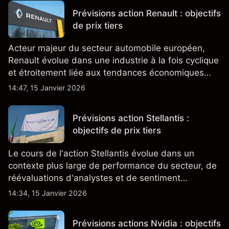
Prévisions action Renault : objectifs
de prix tiers
Acteur majeur du secteur automobile européen,
Renault évolue dans une industrie à la fois cyclique
et étroitement liée aux tendances économiques
générales.
14:47, 15 Janvier 2026
Prévisions action Stellantis :
objectifs de prix tiers
Le cours de l'action Stellantis évolue dans un
contexte plus large de performance du secteur, de
réévaluations d'analystes et de sentiment
changeant, qui ensemble aident à comprendre
14:34, 15 Janvier 2026
comment l'action se négocie actuellement.
Prévisions actions Nvidia : objectifs