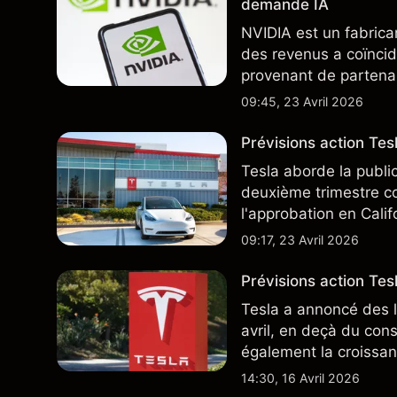
demande IA
NVIDIA est un fabrica
des revenus a coïncid
provenant de partenai
notamment TSMC et A
09:45, 23 Avril 2026
des résultats futurs.
Prévisions action Te
Tesla aborde la publi
deuxième trimestre co
l'approbation en Cali
ajoute un nouveau dé
09:17, 23 Avril 2026
Prévisions action Tesl
Tesla a annoncé des l
avril, en deçà du con
également la croissan
moindre coût, dont u
14:30, 16 Avril 2026
TSLA d'analystes tier