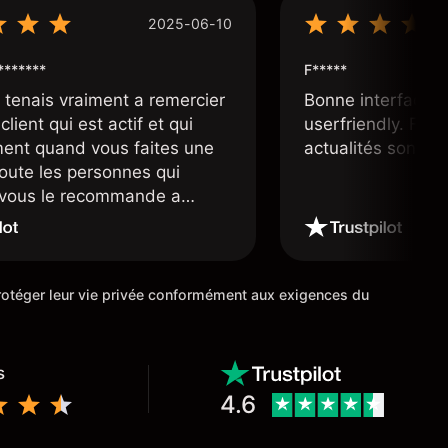
2025-06-10
*******
F*****
e tenais vraiment a remercier
Bonne interface 
client qui est actif et qui
userfriendly. Facil
ment quand vous faites une
actualités sont bi
toute les personnes qui
e vous le recommande a
ourtier très fiable et digne
 étoiles
 protéger leur vie privée conformément aux exigences du
s
4.6