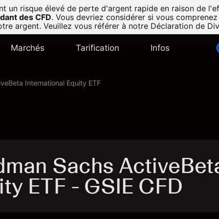
n risque élevé de perte d'argent rapide en raison de l'eff
radant des CFD
.
Vous devriez considérer si vous comprenez
tre argent. Veuillez vous référer à notre
Déclaration de Di
Marchés
Tarification
Infos
eBeta International Equity ETF
dman Sachs ActiveBet
uity ETF - GSIE CFD