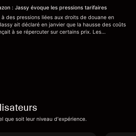
zon : Jassy évoque les pressions tarifaires
à des pressions liées aux droits de douane en
assy ait déclaré en janvier que la hausse des coûts
ait à se répercuter sur certains prix. Les
ne préjugent pas des résultats futurs.
lisateurs
el que soit leur niveau d'expérience.