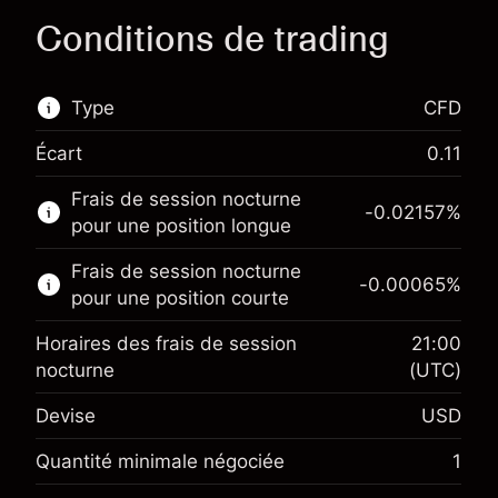
Conditions de trading
Type
CFD
Écart
0.11
Ce marché financier est disponible pour le
Frais de session nocturne
trading de CFD.
-0.02157
%
pour une position longue
En savoir plus sur :
Frais de session nocturne
-0.00065
%
CFD
pour une position courte
Horaires des frais de session
21:00
nocturne
(UTC)
Devise
USD
Marge. Votre
$1,000.00
investissement
Quantité minimale négociée
1
Ajustement des fonds de
Marge. Votre
-0.021568