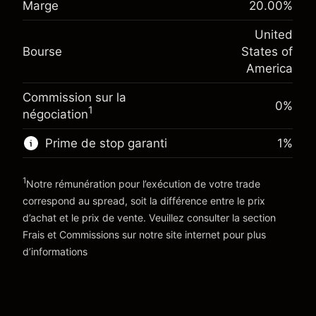
Marge
20.00
%
$1,000.00
overnight
investissement
%
Frais sur la valeur totale de la
(-$1.08)
United
Ajustement des fonds de
position
-0.000654
Bourse
States of
overnight
Taille de la position avec effet de levier
%
America
Frais sur la valeur totale de la
~
$5,000.00
(-$0.03)
position
Valeur nominale avec effet de levier
Commission sur la
Taille de la position avec effet de levier
0%
~
$4,000.00
1
négociation
~
$5,000.00
Valeur nominale avec effet de levier
Prime de stop garanti
1
%
Vers la plateforme
~
$4,000.00
1
Notre rémunération pour l’exécution de votre trade
Vers la plateforme
correspond au spread, soit la différence entre le prix
d’achat et le prix de vente. Veuillez consulter la section
'Tarifs et Frais
Frais et Commissions
sur notre site internet pour plus
d’informations