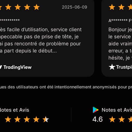
2025-06-09
*********
A******** F
ès facile d’utilisation, service client
Bonjour j
mpeccable pas de prise de tête, je
le service 
’ai pas rencontré de problème pour
aide vrai
a part depuis le début...
erreur, a 
hésite, j
100%. Un c
de cette 5
iques des utilisateurs ont été intentionnellement anonymisés pour
otes et Avis
Notes et Avi
4.6