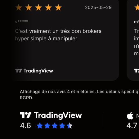
2025-05-29
s*****
m*
C'est vraiment un très bon brokers
Tr
hyper simple à manipuler
i
n
m
Affichage de nos avis 4 et 5 étoiles. Les détails spécif
RGPD.
N
4.6
4.7