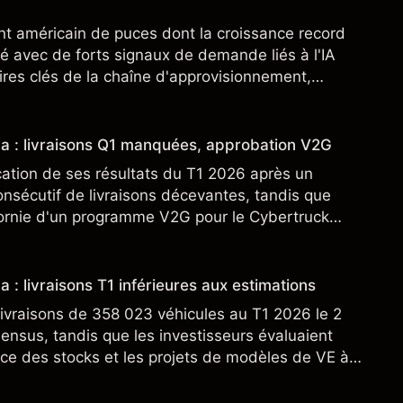
nt américain de puces dont la croissance record
é avec de forts signaux de demande liés à l'IA
res clés de la chaîne d'approvisionnement,
SML. Les performances passées ne préjugent pas
sla : livraisons Q1 manquées, approbation V2G
cation de ses résultats du T1 2026 après un
nsécutif de livraisons décevantes, tandis que
fornie d'un programme V2G pour le Cybertruck
veloppement à son activité énergétique.
a : livraisons T1 inférieures aux estimations
ivraisons de 358 023 véhicules au T1 2026 le 2
sensus, tandis que les investisseurs évaluaient
ce des stocks et les projets de modèles de VE à
n nouveau SUV. Découvrez les objectifs de cours
s.