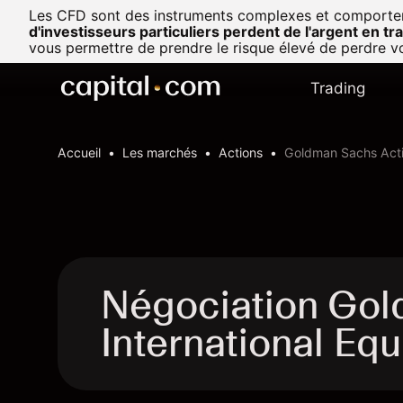
Les CFD sont des instruments complexes et comportent u
d'investisseurs particuliers perdent de l'argent en t
vous permettre de prendre le risque élevé de perdre vo
Trading
Accueil
Les marchés
Actions
Goldman Sachs Activ
Négociation Gol
International Eq