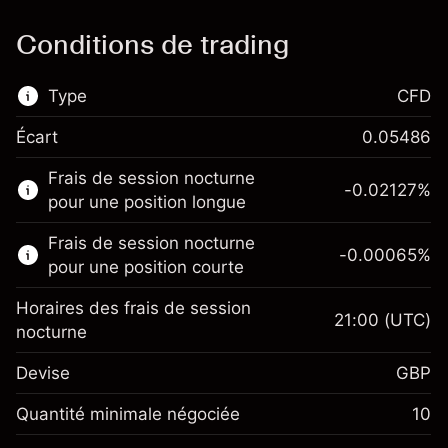
Conditions de trading
Type
CFD
Écart
0.05486
Ce marché financier est disponible pour le
Frais de session nocturne
trading de CFD.
-0.02127
%
pour une position longue
En savoir plus sur :
Frais de session nocturne
-0.00065
%
CFD
pour une position courte
Horaires des frais de session
21:00
(UTC)
nocturne
Devise
GBP
Marge. Votre
£1,000.00
investissement
Quantité minimale négociée
10
Ajustement des fonds de
Marge. Votre
-0.021271