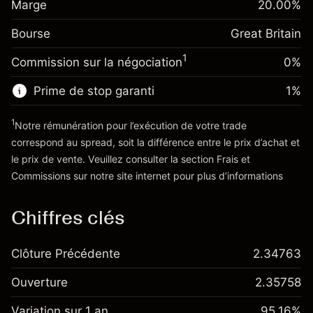
£1,000.00
Marge
overnight
20.00
%
investissement
%
Frais sur la valeur totale de la
(-£1.06)
Bourse
Ajustement des fonds
Great Britain
position
-0.000647
de overnight
Taille de la position avec effet de levier
%
1
Commission sur la négociation
0%
Frais sur la valeur totale de la
~
£5,000.00
(-£0.03)
position
Valeur nominale avec effet de levier
Prime de stop garanti
1
%
Taille de la position avec effet de levier
~
£4,000.00
~
£5,000.00
1
Notre rémunération pour l’exécution de votre trade
Valeur nominale avec effet de levier
correspond au spread, soit la différence entre le prix d’achat et
Vers la plateforme
~
£4,000.00
le prix de vente. Veuillez consulter la section
Frais et
'Tarifs et Frais
Commissions
sur notre site internet pour plus d’informations
Vers la plateforme
Chiffres clés
Clôture Précédente
2.34763
Ouverture
2.35758
Variation sur 1 an
95.16%