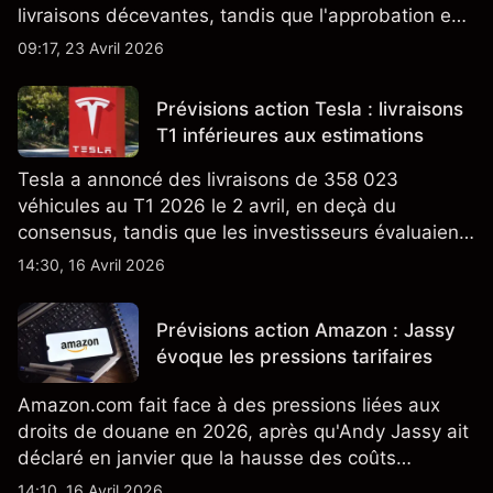
livraisons décevantes, tandis que l'approbation en
Californie d'un programme V2G pour le Cybertruck
09:17, 23 Avril 2026
ajoute un nouveau développement à son activité
énergétique.
Prévisions action Tesla : livraisons
T1 inférieures aux estimations
Tesla a annoncé des livraisons de 358 023
véhicules au T1 2026 le 2 avril, en deçà du
consensus, tandis que les investisseurs évaluaient
également la croissance des stocks et les projets
14:30, 16 Avril 2026
de modèles de VE à moindre coût, dont un
nouveau SUV. Découvrez les objectifs de cours
Prévisions action Amazon : Jassy
TSLA d'analystes tiers.
évoque les pressions tarifaires
Amazon.com fait face à des pressions liées aux
droits de douane en 2026, après qu'Andy Jassy ait
déclaré en janvier que la hausse des coûts
d'importation commençait à se répercuter sur
14:10, 16 Avril 2026