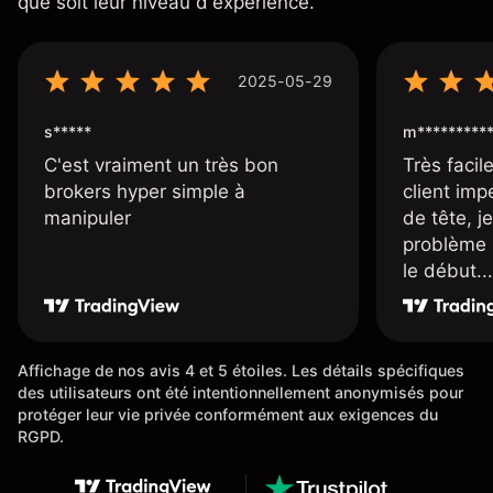
que soit leur niveau d'expérience.
2025-05-29
s*****
m*********
C'est vraiment un très bon
Très facile
brokers hyper simple à
client imp
manipuler
de tête, j
problème 
le début...
Affichage de nos avis 4 et 5 étoiles. Les détails spécifiques
des utilisateurs ont été intentionnellement anonymisés pour
protéger leur vie privée conformément aux exigences du
RGPD.