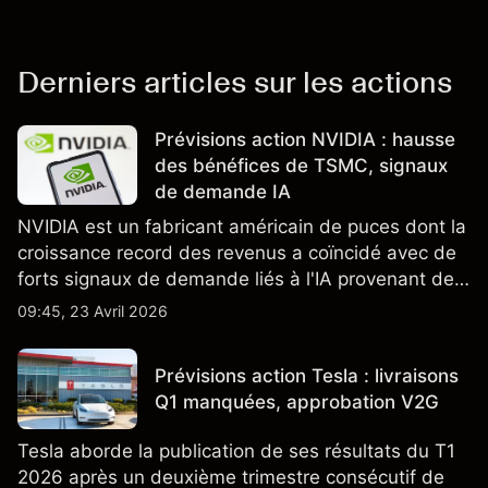
Derniers articles sur les actions
Prévisions action NVIDIA : hausse
des bénéfices de TSMC, signaux
de demande IA
NVIDIA est un fabricant américain de puces dont la
croissance record des revenus a coïncidé avec de
forts signaux de demande liés à l'IA provenant de
partenaires clés de la chaîne d'approvisionnement,
09:45, 23 Avril 2026
notamment TSMC et ASML. Les performances
passées ne préjugent pas des résultats futurs.
Prévisions action Tesla : livraisons
Q1 manquées, approbation V2G
Tesla aborde la publication de ses résultats du T1
2026 après un deuxième trimestre consécutif de