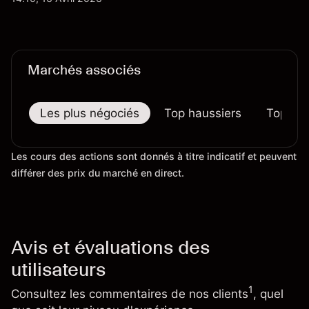
certains prix. Les performances passées ne
préjugent pas des résultats futurs.
Marchés associés
Les plus négociés
Top haussiers
Top bai
Les cours des actions sont donnés à titre indicatif et peuvent
différer des prix du marché en direct.
Avis et évaluations des
utilisateurs
1
Consultez les commentaires de nos clients
, quel