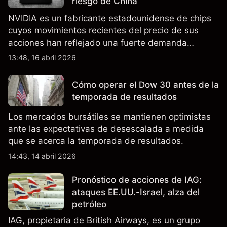
riesgo de China
NVIDIA es un fabricante estadounidense de chips
cuyos movimientos recientes del precio de sus
acciones han reflejado una fuerte demanda
relacionada con la IA, ingresos trimestrales récord
13:48, 16 abril 2026
y la continua incertidumbre en torno a los controles
de exportación de EE.UU. que afectan las ventas
Cómo operar el Dow 30 antes de la
en China.
temporada de resultados
Los mercados bursátiles se mantienen optimistas
ante las expectativas de desescalada a medida
que se acerca la temporada de resultados.
14:43, 14 abril 2026
Pronóstico de acciones de IAG:
ataques EE.UU.-Israel, alza del
petróleo
IAG, propietaria de British Airways, es un grupo