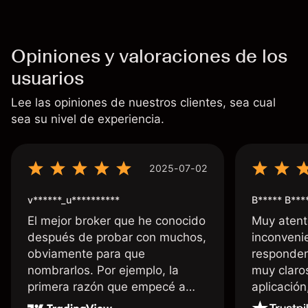
Opiniones y valoraciones de los
usuarios
Lee las opiniones de nuestros clientes, sea cual
sea su nivel de experiencia.
2025-07-02
v******_u**********
B***** B***
El mejor broker que he conocido
Muy atent
después de probar con muchos,
inconvenie
obviamente para que
responden
nombrarlos. Por ejemplo, la
muy claro
primera razón que empecé a
aplicació
usar Capital fue la llegada de mi