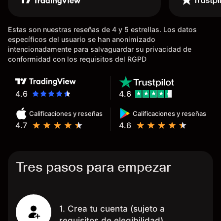
dinero de inmediato a mi cuenta
bancaria, a diferencia de las
Estas son nuestras reseñas de 4 y 5 estrellas. Los datos
existentes en el mercado que
específicos del usuario se han anonimizado
tardan días o tienen mucha
intencionadamente para salvaguardar su privacidad de
burocracia; y la segunda razón,
conformidad con los requisitos del RGPD
que te devuelve dinero por el
hecho de operar en un mercado
determinado, debido a los
4.6
4.6
spread y al volumen existente.
Calificaciones y reseñas
Calificaciones y reseñas
Mientras más activo seas, más
4.7
4.6
dinero te reembolsa. Muchas
grac
Tres pasos para empezar
1. Crea tu cuenta (sujeto a
requisitos de elegibilidad)