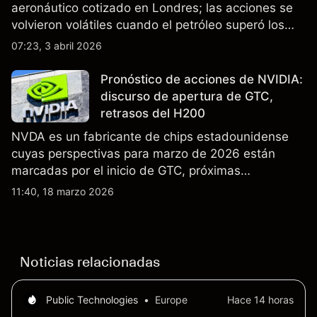
aeronáutico cotizado en Londres; las acciones se
volvieron volátiles cuando el petróleo superó los
$105 y los cierres del espacio aéreo de Oriente
07:23, 3 abril 2026
Medio interrumpieron rutas. El rendimiento pasado
no es un indicador fiable de resultados futuros..
Pronóstico de acciones de NVIDIA:
discurso de apertura de GTC,
retrasos del H200
NVDA es un fabricante de chips estadounidense
cuyas perspectivas para marzo de 2026 están
marcadas por el inicio de GTC, próximas
actualizaciones de productos y la incertidumbre
11:40, 18 marzo 2026
continua sobre las exportaciones del H200 a
China. El rendimiento pasado no es un indicador
fiable de resultados futuros.
Noticias relacionadas
Public Technologies
•
Europe
Hace 14 horas