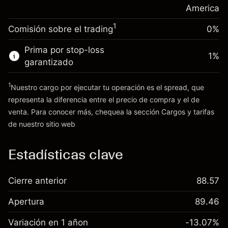
posición
America
Dinero del apalancamiento ~ $
$19,000.00
Tamaño de la operación con apalancamiento
1
Comisión sobre el trading
0%
~
$20,000.00
Ir a la plataforma
Dinero del apalancamiento ~ $
$19,000.00
Prima por stop-loss
1
%
garantizado
Ir a la plataforma
1
Nuestro cargo por ejecutar tu operación es el spread, que
representa la diferencia entre el precio de compra y el de
venta. Para conocer más, chequea la sección
Cargos y tarifas
Cargos
de nuestro sitio web
y tarifas
Estadísticas clave
Cierre anterior
88.57
Apertura
89.46
Variación en 1 añon
-13.07%