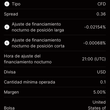
Tipo
CFD
Spread
0.36
Este mercado financiero está disponible para
Ajuste de financiamiento
hacer trading con CFD.
-0.02154
%
nocturno de posición larga
Obtén más información sobre:
Ajuste de financiamiento
-0.00068
%
CFD
nocturno de posición corta
Hora de ajuste del
21:00
(UTC)
financiamiento nocturno
Divisa
USD
Margen. Tu inversión
$1,000.00
Ajuste de financiamiento
Cantidad mínima operada
0.1
-0.02154
nocturno
Margen. Tu inversión
$1,000.00
%
Cargos por el valor total de la
Margen
5.00
%
(-$4.31)
Ajuste de financiamiento
posición
-0.000682
nocturno
United
Tamaño de la operación con apalancamiento
%
Cargos por el valor total de la
Bolsa
States of
~
$20,000.00
(-$0.14)