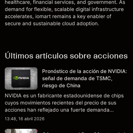
healthcare, financial services, and government. As
demand for flexible, scalable digital infrastructure
accelerates, iomart remains a key enabler of
secure and sustainable cloud adoption.
Últimos artículos sobre acciones
Pronóstico de la acción de NVIDIA:
señal de demanda de TSMC,
riesgo de China
NVIDIA es un fabricante estadounidense de chips
cuyos movimientos recientes del precio de sus
acciones han reflejado una fuerte demanda
relacionada con la IA, ingresos trimestrales récord
13:48, 16 abril 2026
y la continua incertidumbre en torno a los controles
de exportación de EE.UU. que afectan las ventas