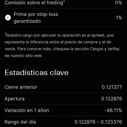
1
Comisión sobre el trading
0%
posición
Dinero del apalancamiento ~ $
£4,000.00
Tamaño de la operación con apalancamiento
Prima por stop-loss
1
%
~
£5,000.00
garantizado
Ir a la plataforma
Dinero del apalancamiento ~ $
£4,000.00
1
Nuestro cargo por ejecutar tu operación es el spread, que
representa la diferencia entre el precio de compra y el de
Ir a la plataforma
venta. Para conocer más, chequea la sección
Cargos y tarifas
Cargos
de nuestro sitio web
y tarifas
Estadísticas clave
Cierre anterior
0.121377
Apertura
0.122876
Variación en 1 añon
-46.11%
Rango del día
0.122876 - 0.123376