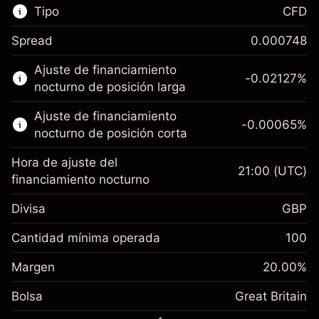
Tipo
CFD
Spread
0.000748
Este mercado financiero está disponible para
Ajuste de financiamiento
hacer trading con CFD.
-0.02127
%
nocturno de posición larga
Obtén más información sobre:
Ajuste de financiamiento
-0.00065
%
CFD
nocturno de posición corta
Hora de ajuste del
21:00
(UTC)
financiamiento nocturno
Divisa
GBP
Margen. Tu inversión
£1,000.00
Ajuste de financiamiento
Cantidad mínima operada
100
-0.021272
nocturno
Margen. Tu inversión
£1,000.00
%
Cargos por el valor total de la
Margen
20.00
%
(-£1.06)
Ajuste de financiamiento
posición
-0.000646
Bolsa
nocturno
Great Britain
Tamaño de la operación con apalancamiento
%
Cargos por el valor total de la
~
£5,000.00
(-£0.03)