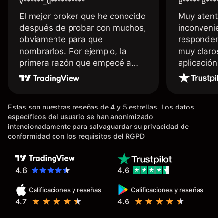
v******_u**********
B***** B***
El mejor broker que he conocido
Muy atent
después de probar con muchos,
inconvenie
obviamente para que
responden
nombrarlos. Por ejemplo, la
muy claro
primera razón que empecé a
aplicació
usar Capital fue la llegada de mi
dinero de inmediato a mi cuenta
bancaria, a diferencia de las
Estas son nuestras reseñas de 4 y 5 estrellas. Los datos
existentes en el mercado que
específicos del usuario se han anonimizado
tardan días o tienen mucha
intencionadamente para salvaguardar su privacidad de
burocracia; y la segunda razón,
conformidad con los requisitos del RGPD
que te devuelve dinero por el
hecho de operar en un mercado
determinado, debido a los
4.6
4.6
spread y al volumen existente.
Calificaciones y reseñas
Calificaciones y reseñas
Mientras más activo seas, más
4.7
4.6
dinero te reembolsa. Muchas
grac