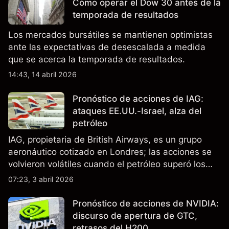
Cómo operar el Dow 30 antes de la
en China.
temporada de resultados
Los mercados bursátiles se mantienen optimistas
ante las expectativas de desescalada a medida
que se acerca la temporada de resultados.
14:43, 14 abril 2026
Pronóstico de acciones de IAG:
ataques EE.UU.-Israel, alza del
petróleo
IAG, propietaria de British Airways, es un grupo
aeronáutico cotizado en Londres; las acciones se
volvieron volátiles cuando el petróleo superó los
$105 y los cierres del espacio aéreo de Oriente
07:23, 3 abril 2026
Medio interrumpieron rutas. El rendimiento pasado
no es un indicador fiable de resultados futuros..
Pronóstico de acciones de NVIDIA:
discurso de apertura de GTC,
retrasos del H200