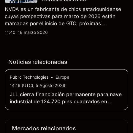
NVDA es un fabricante de chips estadounidense
cuyas perspectivas para marzo de 2026 están
marcadas por el inicio de GTC, próximas
actualizaciones de productos y la incertidumbre
11:40, 18 marzo 2026
continua sobre las exportaciones del H200 a
China. El rendimiento pasado no es un indicador
fiable de resultados futuros.
Noticias relacionadas
Public Technologies
•
Europe
14:19 (UTC), 5 Agosto 2026
JLL cierra financiación permanente para nave
industrial de 124.720 pies cuadrados en
Edison (Nueva Jersey)
Mercados relacionados