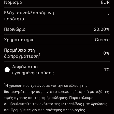
Νόμισμα
EUR
-0.017307
χρηματοδότησης κατά
%
τη διάρκεια της νύχτας
Ελάχ. συναλλασσόμενη
Περιθώριο. Η επένδυσή
1
€1,000.00
(-€0.87)
Χρεώσεις από την πλήρη αξία
ποσότητα
σας
της θέσης
Αναπροσαρμογή
Περιθώριο
Μέγεθος διαπραγμάτευσης με μόχλευση
20.00
%
-0.004915
χρηματοδότησης κατά
~
€5,000.00
%
Χρηματιστήριο
τη διάρκεια της νύχτας
Greece
Χρήματα από μόχλευση ~
€4,000.00
(-€0.25)
Χρεώσεις από την πλήρη αξία
Προμήθεια στη
της θέσης
0%
1
διαπραγμάτευση
Πηγαίνετε στην πλατφόρμα
Μέγεθος διαπραγμάτευσης με μόχλευση
~
€5,000.00
Ασφάλιστρο
1
%
Χρήματα από μόχλευση ~
€4,000.00
εγγυημένης παύσης
1
Η χρέωση που χρεώνουμε για την εκτέλεση της
Πηγαίνετε στην πλατφόρμα
διαπραγμάτευσής σας είναι το spread, η διαφορά μεταξύ της
τιμής αγοράς και της τιμής πώλησης. Παρακαλούμε
συμβουλευτείτε την ενότητα της ιστοσελίδας μας
Χρεώσεις
Χρεώσεις και Τέλη
και Προμήθειες
για περισσότερες πληροφορίες