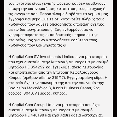
τον ιστότοπο είναι γενικής φύσεως και δεν λαμβάνουν
υπόψη την οικονομική σας κατάσταση, τους στόχους ή
τις ανάγκες σας. Παρακαλούμε διαβάστε τα νομικά μας
έγγραφα και βεβαιωθείτε ότι κατανοείτε πλήρως τους
κινδύνους πριν λάβετε οποιαδήποτε απόφαση σχετικά
με τις διαπραγματεύσεις. Σας ενθαρρύνουμε να
χρησιμοποιήσετε τις εκπαιδευτικές υπηρεσίες της
εταιρείας μας για να κατανοήσετε καλύτερα τους
κινδύνους πριν ξεκινήσετε τις δι
Η Capital Com SV Investments Limited είναι μια εταιρεία
που έχει συσταθεί στην Κυπριακή Δημοκρατία με αριθμό
μητρώου HE 354252 και έχει λάβει άδεια λειτουργίας
και εποπτεύεται από την Επιτροπή Κεφαλαιαγοράς
Κύπρου (αριθμός άδειας 319/17). Εγγεγραμμένη έδρα: Η
εταιρεία έχει την επωνυμία της και την επωνυμία της:
Βασιλείου Μακεδόνος 8, Kinnis Business Center, 2ος
όροφος, 3040, Λεμεσός, Κύπρος.
Η Capital Com Group Ltd είναι μια εταιρεία που έχει
συσταθεί στην Κυπριακή Δημοκρατία με αριθμό
μητρώου ΗΕ 446198 και έχει λάβει άδεια λειτουργίας