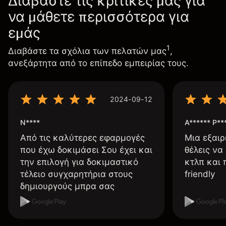
Διαβάστε τις κριτικές μας για
να μάθετε περισσότερα για
εμάς
1
Διαβάστε τα σχόλια των πελατών μας
,
ανεξάρτητα από το επίπεδο εμπειρίας τους.
2024-09-12
N****
A****** P**
Από τις καλύτερες εφαρμογές
Μια εξαιρ
που έχω δοκιμάσει Σου έχει και
θέλεις να
την επιλογή για δοκιμαστικό
κτλπ και 
τέλειο συγχαρητήρια στους
friendly
δημιουργούς μπρα σας