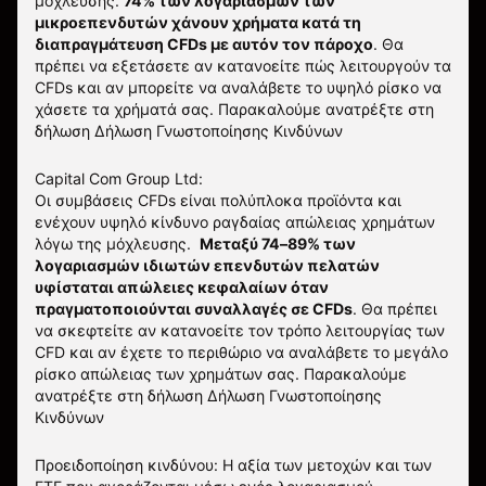
μόχλευσης.
74% των λογαριασμών των
μικροεπενδυτών χάνουν χρήματα κατά τη
διαπραγμάτευση CFDs με αυτόν τον πάροχο
.
Θα
πρέπει να εξετάσετε αν κατανοείτε πώς λειτουργούν τα
CFDs και αν μπορείτε να αναλάβετε το υψηλό ρίσκο να
χάσετε τα χρήματά σας. Παρακαλούμε ανατρέξτε στη
δήλωση
Δήλωση Γνωστοποίησης Κινδύνων
Capital Com Group Ltd:
Οι συμβάσεις CFDs είναι πολύπλοκα προϊόντα και
ενέχουν υψηλό κίνδυνο ραγδαίας απώλειας χρημάτων
λόγω της μόχλευσης.
Μεταξύ 74–89% των
λογαριασμών ιδιωτών επενδυτών πελατών
υφίσταται απώλειες κεφαλαίων όταν
πραγματοποιούνται συναλλαγές σε CFDs
. Θα πρέπει
να σκεφτείτε αν κατανοείτε τον τρόπο λειτουργίας των
CFD και αν έχετε το περιθώριο να αναλάβετε το μεγάλο
ρίσκο απώλειας των χρημάτων σας.
Παρακαλούμε
ανατρέξτε στη δήλωση
Δήλωση Γνωστοποίησης
Κινδύνων
Προειδοποίηση κινδύνου: Η αξία των μετοχών και των