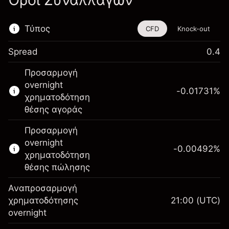
Όροι Συναλλαγών
Τύπος
CFD
Knock-out
Spread
0.4
Αυτό το χρηματοοικονομικό εργαλείο είναι
Προσαρμογή
διαθέσιμο για διαπραγμάτευση μέσω CFDs
overnight
και Knock-outs.
-0.01731
%
χρηματοδότηση
Μάθετε περισσότερα σχετικά με:
θέσης αγοράς
CFDs
Προσαρμογή
Knock-outs
overnight
-0.00492
%
χρηματοδότηση
θέσης πώλησης
Αναπροσαρμογή
Περιθώριο. Η επένδυσή
χρηματοδότησης
21:00
(UTC)
€1,000.00
σας
overnight
Αναπροσαρμογή