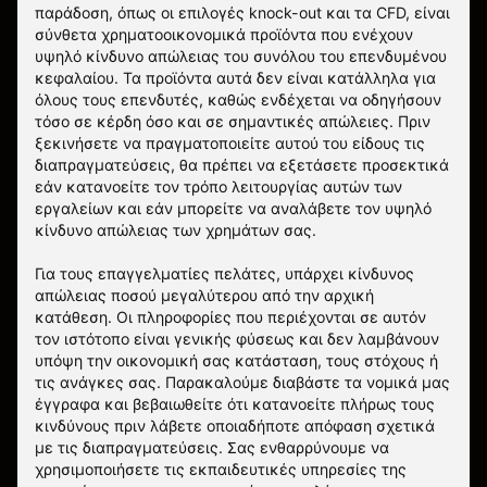
παράδοση, όπως οι επιλογές knock-out και τα CFD, είναι
σύνθετα χρηματοοικονομικά προϊόντα που ενέχουν
υψηλό κίνδυνο απώλειας του συνόλου του επενδυμένου
κεφαλαίου. Τα προϊόντα αυτά δεν είναι κατάλληλα για
όλους τους επενδυτές, καθώς ενδέχεται να οδηγήσουν
τόσο σε κέρδη όσο και σε σημαντικές απώλειες. Πριν
ξεκινήσετε να πραγματοποιείτε αυτού του είδους τις
διαπραγματεύσεις, θα πρέπει να εξετάσετε προσεκτικά
εάν κατανοείτε τον τρόπο λειτουργίας αυτών των
εργαλείων και εάν μπορείτε να αναλάβετε τον υψηλό
κίνδυνο απώλειας των χρημάτων σας.
Για τους επαγγελματίες πελάτες, υπάρχει κίνδυνος
απώλειας ποσού μεγαλύτερου από την αρχική
κατάθεση. Οι πληροφορίες που περιέχονται σε αυτόν
τον ιστότοπο είναι γενικής φύσεως και δεν λαμβάνουν
υπόψη την οικονομική σας κατάσταση, τους στόχους ή
τις ανάγκες σας. Παρακαλούμε διαβάστε τα νομικά μας
έγγραφα και βεβαιωθείτε ότι κατανοείτε πλήρως τους
κινδύνους πριν λάβετε οποιαδήποτε απόφαση σχετικά
με τις διαπραγματεύσεις. Σας ενθαρρύνουμε να
χρησιμοποιήσετε τις εκπαιδευτικές υπηρεσίες της