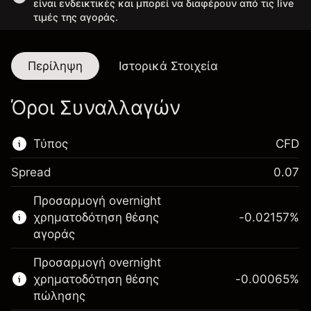
είναι ενδεικτικές και μπορεί να διαφέρουν από τις live
τιμές της αγοράς.
Περίληψη
Ιστορικά Στοιχεία
Όροι Συναλλαγών
Τύπος
CFD
Spread
0.07
Αυτή η χρηματοπιστωτική αγορά είναι
Προσαρμογή overnight
διαθέσιμη για διαπραγμάτευση CFD.
χρηματοδότηση θέσης
-0.02157
%
Μάθετε περισσότερα σχετικά με:
αγοράς
CFDs
Προσαρμογή overnight
χρηματοδότηση θέσης
-0.00065
%
πώλησης