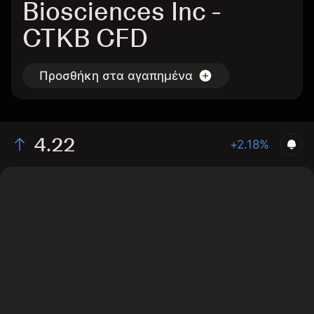
Biosciences Inc -
CTKB CFD
Προσθήκη στα αγαπημένα
4.22
+2.18%
The chart shows the CTKB stock price data over the
last 1 day, with a current price of 4.22, a high of 4.16,
and a low of 4.09.