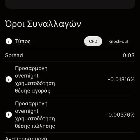
Όροι Συναλλαγών
Τύπος
CFD
Knock-out
Spread
0.03
Αυτό το χρηματοοικονομικό εργαλείο είναι
Προσαρμογή
διαθέσιμο για διαπραγμάτευση μέσω CFDs
overnight
και Knock-outs.
-0.01816
%
χρηματοδότηση
Μάθετε περισσότερα σχετικά με:
θέσης αγοράς
CFDs
Προσαρμογή
Knock-outs
overnight
-0.00376
%
χρηματοδότηση
θέσης πώλησης
Αναπροσαρμογή