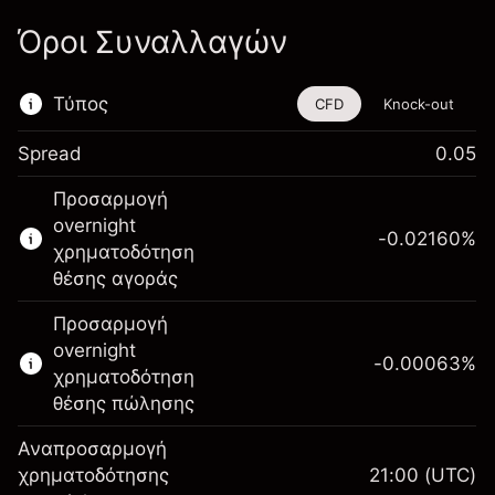
Όροι Συναλλαγών
Τύπος
CFD
Knock-out
Spread
0.05
Αυτό το χρηματοοικονομικό εργαλείο είναι
Προσαρμογή
διαθέσιμο για διαπραγμάτευση μέσω CFDs
overnight
και Knock-outs.
-0.02160
%
χρηματοδότηση
Μάθετε περισσότερα σχετικά με:
θέσης αγοράς
CFDs
Προσαρμογή
Knock-outs
overnight
-0.00063
%
χρηματοδότηση
θέσης πώλησης
Αναπροσαρμογή
Περιθώριο. Η επένδυσή
χρηματοδότησης
21:00
(UTC)
$1,000.00