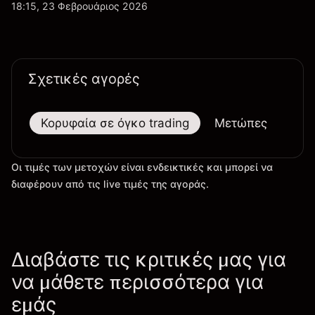
απόδοση κερδών, τα δεδομένα παραδόσεων και
18:15, 23 Φεβρουάριος 2026
τις εξελίξεις στην τεχνολογία και την παραγωγή.
Σχετικές αγορές
Κορυφαία σε όγκο trading
Μετώπες
Μεγ
Οι τιμές των μετοχών είναι ενδεικτικές και μπορεί να
διαφέρουν από τις live τιμές της αγοράς.
Διαβάστε τις κριτικές μας για
να μάθετε περισσότερα για
εμάς