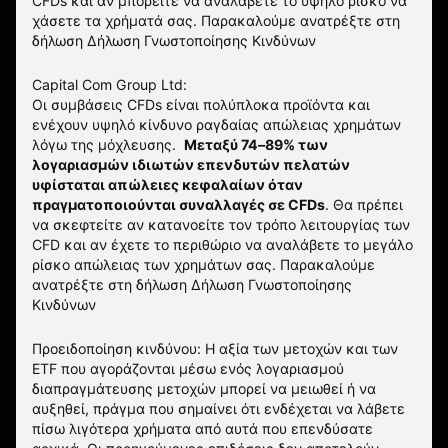
CFDs και αν μπορείτε να αναλάβετε το υψηλό ρίσκο να
χάσετε τα χρήματά σας. Παρακαλούμε ανατρέξτε στη
δήλωση
Δήλωση Γνωστοποίησης Κινδύνων
Capital Com Group Ltd:
Οι συμβάσεις CFDs είναι πολύπλοκα προϊόντα και
ενέχουν υψηλό κίνδυνο ραγδαίας απώλειας χρημάτων
λόγω της μόχλευσης.
Μεταξύ 74–89% των
λογαριασμών ιδιωτών επενδυτών πελατών
υφίσταται απώλειες κεφαλαίων όταν
πραγματοποιούνται συναλλαγές σε CFDs
. Θα πρέπει
να σκεφτείτε αν κατανοείτε τον τρόπο λειτουργίας των
CFD και αν έχετε το περιθώριο να αναλάβετε το μεγάλο
ρίσκο απώλειας των χρημάτων σας.
Παρακαλούμε
ανατρέξτε στη δήλωση
Δήλωση Γνωστοποίησης
Κινδύνων
Προειδοποίηση κινδύνου: Η αξία των μετοχών και των
ETF που αγοράζονται μέσω ενός λογαριασμού
διαπραγμάτευσης μετοχών μπορεί να μειωθεί ή να
αυξηθεί, πράγμα που σημαίνει ότι ενδέχεται να λάβετε
πίσω λιγότερα χρήματα από αυτά που επενδύσατε