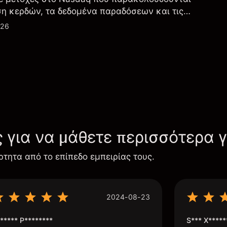
ση κερδών, τα δεδομένα παραδόσεων και τις
λογία και την παραγωγή.
026
ς για να μάθετε περισσότερα 
ρτητα από το επίπεδο εμπειρίας τους.
2024-08-23
***** P********
S*** X*****