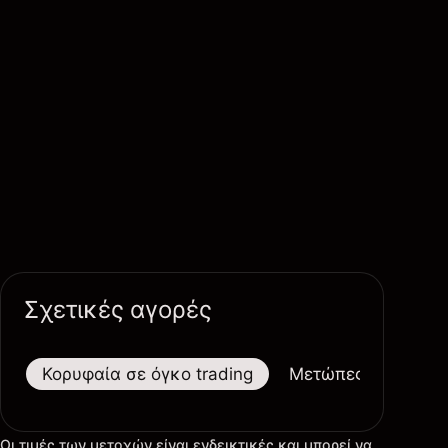
Σχετικές αγορές
Κορυφαία σε όγκο trading
Μετώπες
Μεγαλ
Οι τιμές των μετοχών είναι ενδεικτικές και μπορεί να