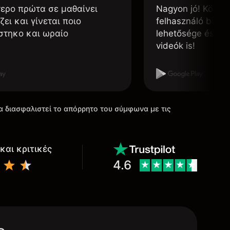
τερο πρώτα σε μαθαίνει
Nagyon jó! Könnyű
ζει και γίνεται ποιο
felhasználó barát
στηκο και ωραίο
lehetősége és, h
videók is!
α διασφαλιστεί το απόρρητο του σύμφωνα με τις
και κριτικές
4.6