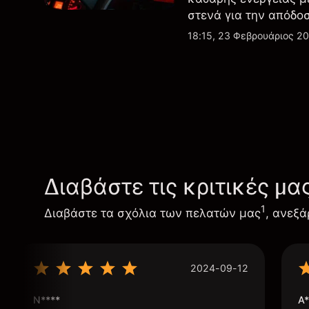
στενά για την απόδο
εξελίξεις στην τεχνο
18:15, 23 Φεβρουάριος 2
Διαβάστε τις κριτικές μα
1
Διαβάστε τα σχόλια των πελατών μας
, ανεξά
2024-09-12
N****
A*