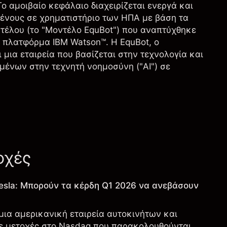
ο αμοιβαίο κεφάλαιο διαχειρίζεται ενεργά και
μένους σε χρηματιστήριο των ΗΠΑ με βάση τα
ντέλου (το "Μοντέλο EquBot") που αναπτύχθηκε
ν πλατφόρμα IBM Watson™. Η EquBot, ο
μια εταιρεία που βασίζεται στην τεχνολογία και
ένων στην τεχνητή νοημοσύνη ("AI") σε
οχές
esla: Μπορούν τα κέρδη Q1 2026 να ανεβάσουν
 μια αμερικανική εταιρεία αυτοκινήτων και
ε μετοχές στο Nasdaq που παρακολουθούνται