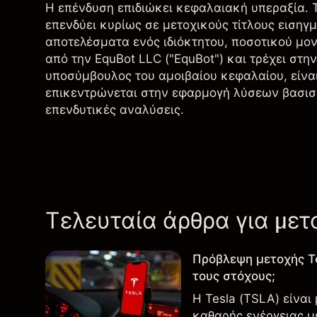
Η επένδυση επιδιώκει κεφαλαιακή υπεραξία. Τ
επενδύει κυρίως σε μετοχικούς τίτλους εισηγ
αποτελέσματα ενός ιδιόκτητου, ποσοτικού μο
από την EquBot LLC ("EquBot") και τρέχει στη
υποσύμβουλος του αμοιβαίου κεφαλαίου, είναι 
επικεντρώνεται στην εφαρμογή λύσεων βασισμ
επενδυτικές αναλύσεις.
Τελευταία άρθρα για μετ
Πρόβλεψη μετοχής T
τους στόχους;
Η Tesla (TSLA) είναι
καθαρής ενέργειας μ