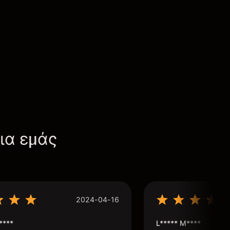
για εμάς
2024-04-16
****
L***** M****