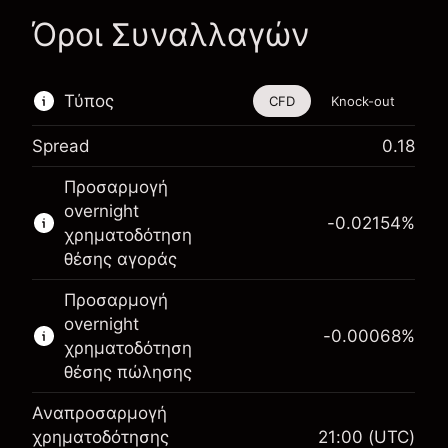
Όροι Συναλλαγών
Τύπος
CFD
Knock-out
Spread
0.18
Αυτό το χρηματοοικονομικό εργαλείο είναι
Προσαρμογή
διαθέσιμο για διαπραγμάτευση μέσω CFDs και
overnight
Knock-outs.
-0.02154
%
χρηματοδότηση
Μάθετε περισσότερα σχετικά με:
θέσης αγοράς
CFDs
Προσαρμογή
Knock-outs
overnight
-0.00068
%
χρηματοδότηση
θέσης πώλησης
Αναπροσαρμογή
Περιθώριο. Η επένδυσή
χρηματοδότησης
21:00
(UTC)