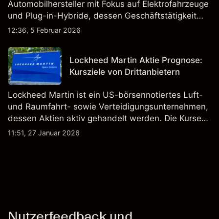
Automobilhersteller mit Fokus auf Elektrofahrzeuge
und Plug-in-Hybride, dessen Geschäftstätigkeit
Fahrzeugproduktion, Batterien und verwandte
12:36, 5 Februar 2026
Technologien auf inländischen und internationalen
Märkten umfasst.
Lockheed Martin Aktie Prognose:
Kursziele von Drittanbietern
Lockheed Martin ist ein US-börsennotiertes Luft-
und Raumfahrt- sowie Verteidigungsunternehmen,
dessen Aktien aktiv gehandelt werden. Die Kurse
werden von Unternehmensergebnissen,
11:51, 27 Januar 2026
Verteidigungsbudgets, Vertragsaktivitäten und den
allgemeinen Aktienmärktbedingungen beeinflusst.
Nutzerfeedback und