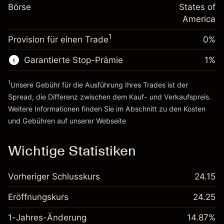
%
Gebühren aus
Börse
States of
~
$5,000.00
fremdfinanzierten
(-$0.03)
America
Geld aus Hebelwirkung ~ $
$4,000.00
Positionswert
1
Provision für einen Trade
0%
Positionsgröße mit Hebelwirkung
Zur Plattform
~
$5,000.00
Garantierte Stop-Prämie
1
%
Geld aus Hebelwirkung ~ $
$4,000.00
1
Unsere Gebühr für die Ausführung Ihres Trades ist der
Zur Plattform
Spread, die Differenz zwischen dem Kauf- und Verkaufspreis.
Weitere Informationen finden Sie im Abschnitt zu den
Kosten
und Gebühren
auf unserer Webseite
Kosten und Gebühren
Wichtige Statistiken
Vorheriger Schlusskurs
24.15
Eröffnungskurs
24.25
1-Jahres-Änderung
14.87%