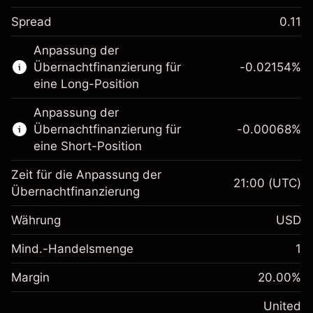
Spread
0.11
Dieser Finanzmarkt steht für das CFD-
Anpassung der
Trading zur Verfügung.
Übernachtfinanzierung für
-0.02154
%
Erfahren Sie mehr über:
eine Long-Position
CFDs
Anpassung der
Übernachtfinanzierung für
-0.00068
%
eine Short-Position
Zeit für die Anpassung der
21:00
(UTC)
Übernachtfinanzierung
Margin. Ihre Investition
$1,000.00
Währung
USD
Anpassung der
-0.02154
Übernachtfinanzierung
Mind.-Handelsmenge
1
%
Gebühren aus
Margin. Ihre Investition
$1,000.00
fremdfinanzierten
(-$1.08)
Margin
20.00
%
Positionswert
Anpassung der
-0.000682
Übernachtfinanzierung
United
Positionsgröße mit Hebelwirkung