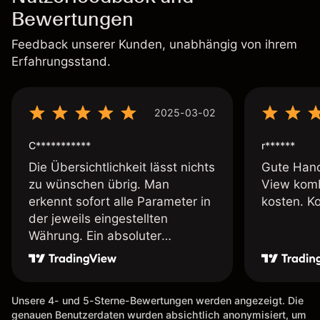
Bewertungen
Feedback unserer Kunden, unabhängig von ihrem
Erfahrungsstand.
2025-03-02
C***********
r******
Die Übersichtlichkeit lässt nichts
Gute Hand
zu wünschen übrig. Man
View komb
erkennt sofort alle Parameter in
kosten. K
der jeweils eingestellten
Währung. Ein absoluter
Pluspunkt an dieser Stelle.
Unsere 4- und 5-Sterne-Bewertungen werden angezeigt. Die
genauen Benutzerdaten wurden absichtlich anonymisiert, um