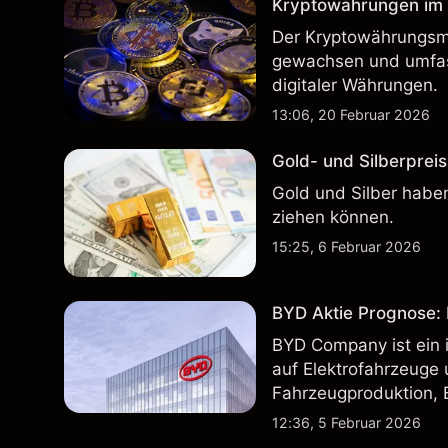
Kryptowährungen im H
Der Kryptowährungsma
gewachsen und umfass
digitaler Währungen.
13:06, 20 Februar 2026
Gold- und Silberpreis
Gold und Silber haben
ziehen können.
15:25, 6 Februar 2026
BYD Aktie Prognose: K
BYD Company ist ein i
auf Elektrofahrzeuge 
Fahrzeugproduktion, 
inländischen und inte
12:36, 5 Februar 2026