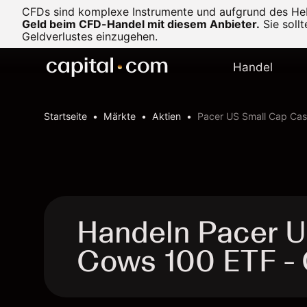
CFDs sind komplexe Instrumente und aufgrund des Heb
Geld beim CFD-Handel mit diesem Anbieter.
Sie soll
Geldverlustes einzugehen.
Handel
Startseite
Märkte
Aktien
Pacer US Small Cap Ca
Handeln Pacer 
Cows 100 ETF -