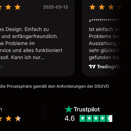
2025-03-13
s****************
es Design. Einfach zu
Ist einfach zum b
 und anfängerfreundlich.
Probleme beim Ei
ne Probleme im
Auszahlung ist ei
vice und alles funktioniert
sehr glücklich das
soll. Kann ich nur
gefunden habe. I
fehlen.
weiter meine Freu
m die Privatsphäre gemäß den Anforderungen der DSGVO
n
4.6