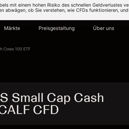
els mit einem hohen Risiko des schnellen Geldverlustes v
ten abwägen, ob Sie verstehen, wie CFDs funktionieren, und 
Märkte
Preisgestaltung
Über uns
sh Cows 100 ETF
US Small Cap Cash
 CALF CFD