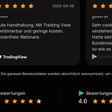
2025-04-09
*****
S***** T*
ute Handhabung, Mit Traiding View
Sehr cool
ombinierbar und geringe kosten.
verstehen
ostenfreie Webinare.
Hatte kei
Kundenser
so wie es 
weiteremp
 Die genauen Benutzerdaten wurden absichtlich anonymisiert, u
Bewertungen
Bewertunge
4.6