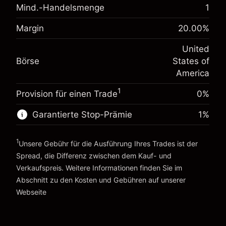
Mind.-Handelsmenge
1
Anpassung der
-0.02154
Übernachtfinanzierung
%
Margin
20.00
%
Gebühren aus fremdfinanzierten
Margin. Ihre Investition
$1,000.00
(-$1.08)
Positionswert
United
Anpassung der
Positionsgröße mit Hebelwirkung ~
$5,000.00
-0.000682
Börse
States of
Übernachtfinanzierung
Geld aus Hebelwirkung ~ $
$4,000.00
%
America
Gebühren aus fremdfinanzierten
(-$0.03)
Positionswert
1
Provision für einen Trade
0%
Zur Plattform
Positionsgröße mit Hebelwirkung ~
$5,000.00
Geld aus Hebelwirkung ~ $
$4,000.00
Garantierte Stop-Prämie
1
%
1
Unsere Gebühr für die Ausführung Ihres Trades ist der
Zur Plattform
Spread, die Differenz zwischen dem Kauf- und
Verkaufspreis. Weitere Informationen finden Sie im
Abschnitt zu den
Kosten und Gebühren
auf unserer
Kosten und Gebühren
Webseite