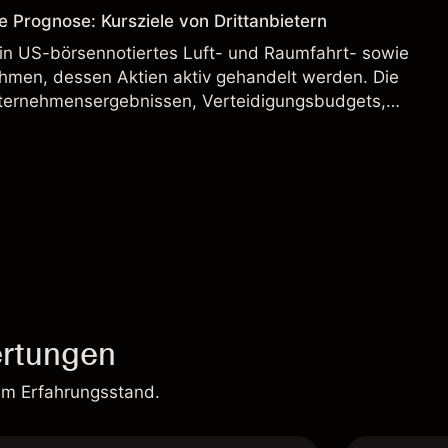
e Prognose: Kursziele von Drittanbietern
ein US-börsennotiertes Luft- und Raumfahrt- sowie
hmen, dessen Aktien aktiv gehandelt werden. Die
ternehmensergebnissen, Verteidigungsbudgets,
und den allgemeinen Aktienmärktbedingungen
rtungen
em Erfahrungsstand.