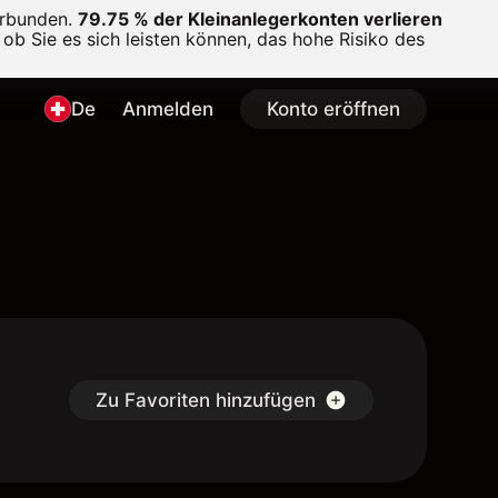
erbunden.
79.75 % der Kleinanlegerkonten verlieren
ob Sie es sich leisten können, das hohe Risiko des
De
Anmelden
Konto eröffnen
Zu Favoriten hinzufügen