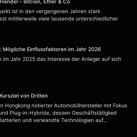
andel – Bitcoin, Ether & Co
rkt ist in den vergangenen Jahren stark
t mittlerweile viele tausende unterschiedlicher
: Mögliche Einflussfaktoren im Jahr 2026
 im Jahr 2025 das Interesse der Anleger auf sich
ursziel von Dritten
n Hongkong notierter Automobilhersteller mit Fokus
und Plug-in-Hybride, dessen Geschäftstätigkeit
Batterien und verwandte Technologien auf
rnationalen Märkten umfasst.