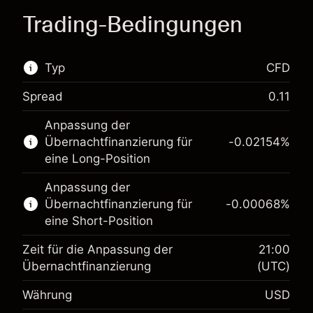
Trading-Bedingungen
Typ
CFD
Spread
0.11
Dieser Finanzmarkt steht für das CFD-Trading
Anpassung der
zur Verfügung.
Übernachtfinanzierung für
-0.02154
%
Erfahren Sie mehr über:
eine Long-Position
CFDs
Anpassung der
Übernachtfinanzierung für
-0.00068
%
eine Short-Position
Zeit für die Anpassung der
21:00
Übernachtfinanzierung
(UTC)
Währung
USD
Margin. Ihre Investition
$1,000.00