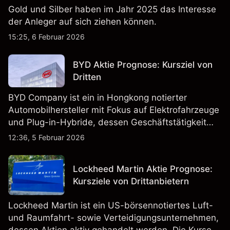
Gold und Silber haben im Jahr 2025 das Interesse
der Anleger auf sich ziehen können.
15:25, 6 Februar 2026
BYD Aktie Prognose: Kursziel von
Dritten
BYD Company ist ein in Hongkong notierter
Automobilhersteller mit Fokus auf Elektrofahrzeuge
und Plug-in-Hybride, dessen Geschäftstätigkeit
Fahrzeugproduktion, Batterien und verwandte
12:36, 5 Februar 2026
Technologien auf inländischen und internationalen
Märkten umfasst.
Lockheed Martin Aktie Prognose:
Kursziele von Drittanbietern
Lockheed Martin ist ein US-börsennotiertes Luft-
und Raumfahrt- sowie Verteidigungsunternehmen,
dessen Aktien aktiv gehandelt werden. Die Kurse