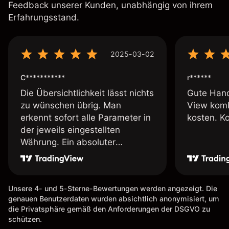
Feedback unserer Kunden, unabhängig von ihrem
Erfahrungsstand.
2025-03-02
C***********
r******
Die Übersichtlichkeit lässt nichts
Gute Hand
zu wünschen übrig. Man
View komb
erkennt sofort alle Parameter in
kosten. K
der jeweils eingestellten
Währung. Ein absoluter
Pluspunkt an dieser Stelle.
Unsere 4- und 5-Sterne-Bewertungen werden angezeigt. Die
genauen Benutzerdaten wurden absichtlich anonymisiert, um
die Privatsphäre gemäß den Anforderungen der DSGVO zu
schützen.