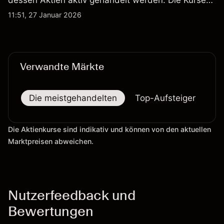
werden von Unternehmensergebnissen,
11:51, 27 Januar 2026
Verteidigungsbudgets, Vertragsaktivitäten und den
allgemeinen Aktienmärktbedingungen beeinflusst.
Verwandte Märkte
Die meistgehandelten
Top-Aufsteiger
To
Die Aktienkurse sind indikativ und können von den aktuellen
Marktpreisen abweichen.
Nutzerfeedback und
Bewertungen