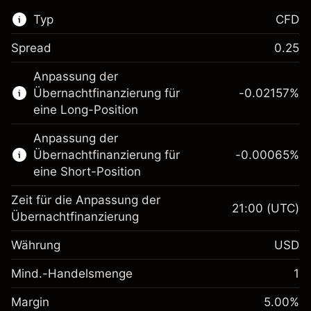
Typ
CFD
Spread
0.25
Dieser Finanzmarkt steht für das CFD-
Anpassung der
Trading zur Verfügung.
Übernachtfinanzierung für
-0.02157
%
Erfahren Sie mehr über:
eine Long-Position
CFDs
Anpassung der
Übernachtfinanzierung für
-0.00065
%
eine Short-Position
Zeit für die Anpassung der
21:00
(UTC)
Übernachtfinanzierung
Margin. Ihre Investition
$1,000.00
Währung
USD
Anpassung der
-0.021568
Übernachtfinanzierung
Mind.-Handelsmenge
1
%
Gebühren aus
Margin. Ihre Investition
$1,000.00
fremdfinanzierten
(-$4.31)
Margin
5.00
%