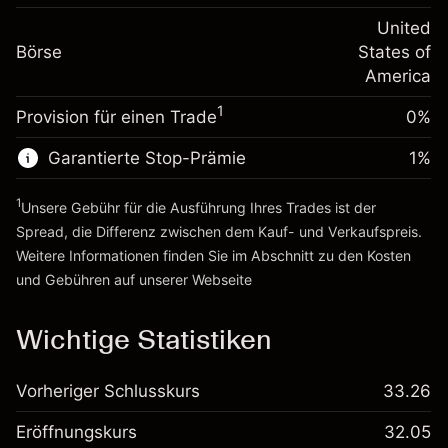
Positionswert
Anpassung der
-0.000654
Übernachtfinanzierung
United
Positionsgröße mit Hebelwirkung
%
Gebühren aus
Börse
States of
~
$20,000.00
fremdfinanzierten
(-$0.13)
America
Geld aus Hebelwirkung ~ $
$19,000.00
Positionswert
1
Provision für einen Trade
0%
Positionsgröße mit Hebelwirkung
Zur Plattform
~
$20,000.00
Garantierte Stop-Prämie
1
%
Geld aus Hebelwirkung ~ $
$19,000.00
1
Unsere Gebühr für die Ausführung Ihres Trades ist der
Zur Plattform
Spread, die Differenz zwischen dem Kauf- und Verkaufspreis.
Weitere Informationen finden Sie im Abschnitt zu den
Kosten
und Gebühren
auf unserer Webseite
Kosten und Gebühren
Wichtige Statistiken
Vorheriger Schlusskurs
33.26
Eröffnungskurs
32.05