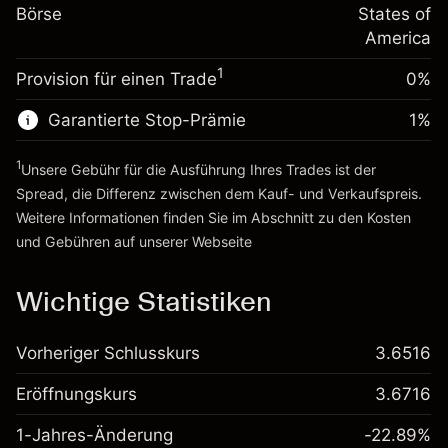
%
Gebühren aus
Börse
States of
~
$20,000.00
fremdfinanzierten
(-$0.13)
America
Geld aus Hebelwirkung ~ $
$19,000.00
Positionswert
1
Provision für einen Trade
0%
Positionsgröße mit Hebelwirkung
Zur Plattform
~
$20,000.00
Garantierte Stop-Prämie
1
%
Geld aus Hebelwirkung ~ $
$19,000.00
1
Unsere Gebühr für die Ausführung Ihres Trades ist der
Zur Plattform
Spread, die Differenz zwischen dem Kauf- und Verkaufspreis.
Weitere Informationen finden Sie im Abschnitt zu den
Kosten
und Gebühren
auf unserer Webseite
Kosten und Gebühren
Wichtige Statistiken
Vorheriger Schlusskurs
3.6516
Eröffnungskurs
3.6716
1-Jahres-Änderung
-22.89%