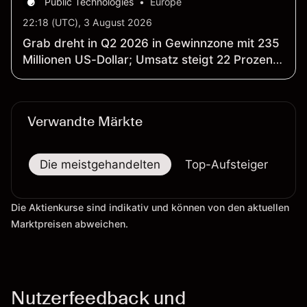
Public Technologies
•
Europe
22:18 (UTC), 3 August 2026
Grab dreht in Q2 2026 in Gewinnzone mit 235
Millionen US-Dollar; Umsatz steigt 22 Prozent
auf 997 Millionen US-Dollar
Verwandte Märkte
Die meistgehandelten
Top-Aufsteiger
To
Die Aktienkurse sind indikativ und können von den aktuellen
Marktpreisen abweichen.
Nutzerfeedback und