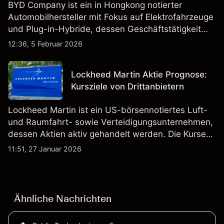
BYD Company ist ein in Hongkong notierter
Automobilhersteller mit Fokus auf Elektrofahrzeuge
und Plug-in-Hybride, dessen Geschäftstätigkeit
Fahrzeugproduktion, Batterien und verwandte
12:36, 5 Februar 2026
Technologien auf inländischen und internationalen
Märkten umfasst.
Lockheed Martin Aktie Prognose:
Kursziele von Drittanbietern
Lockheed Martin ist ein US-börsennotiertes Luft-
und Raumfahrt- sowie Verteidigungsunternehmen,
dessen Aktien aktiv gehandelt werden. Die Kurse
werden von Unternehmensergebnissen,
11:51, 27 Januar 2026
Verteidigungsbudgets, Vertragsaktivitäten und den
allgemeinen Aktienmärktbedingungen beeinflusst.
Ähnliche Nachrichten