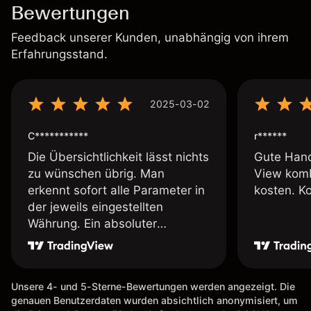
Bewertungen
Feedback unserer Kunden, unabhängig von ihrem
Erfahrungsstand.
2025-03-02
C***********
r******
Die Übersichtlichkeit lässt nichts
Gute Hand
zu wünschen übrig. Man
View komb
erkennt sofort alle Parameter in
kosten. K
der jeweils eingestellten
Währung. Ein absoluter
Pluspunkt an dieser Stelle.
Unsere 4- und 5-Sterne-Bewertungen werden angezeigt. Die
genauen Benutzerdaten wurden absichtlich anonymisiert, um