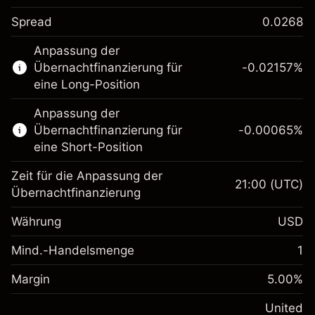
Spread
0.0268
Dieser Finanzmarkt steht für das CFD-
Anpassung der
Trading zur Verfügung.
Übernachtfinanzierung für
-0.02157
%
Erfahren Sie mehr über:
eine Long-Position
CFDs
Anpassung der
Übernachtfinanzierung für
-0.00065
%
eine Short-Position
Zeit für die Anpassung der
21:00
(UTC)
Übernachtfinanzierung
Margin. Ihre Investition
$1,000.00
Währung
USD
Anpassung der
-0.021568
Übernachtfinanzierung
Mind.-Handelsmenge
1
%
Gebühren aus
Margin. Ihre Investition
$1,000.00
fremdfinanzierten
(-$4.31)
Margin
5.00
%
Positionswert
Anpassung der
-0.000654
Übernachtfinanzierung
United
Positionsgröße mit Hebelwirkung