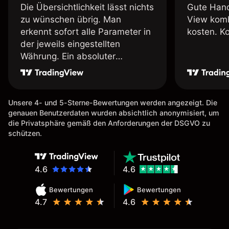
Die Übersichtlichkeit lässt nichts
Gute Hand
zu wünschen übrig. Man
View komb
erkennt sofort alle Parameter in
kosten. K
der jeweils eingestellten
Währung. Ein absoluter
Pluspunkt an dieser Stelle.
Unsere 4- und 5-Sterne-Bewertungen werden angezeigt. Die
genauen Benutzerdaten wurden absichtlich anonymisiert, um
die Privatsphäre gemäß den Anforderungen der DSGVO zu
schützen.
4.6
4.6
Bewertungen
Bewertungen
4.7
4.6