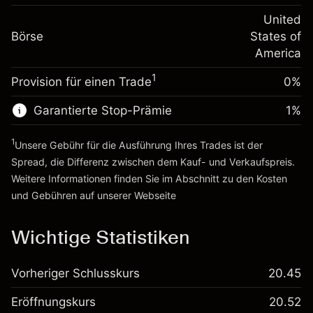
Positionswert
Anpassung der
-0.000626
Übernachtfinanzierung
United
Positionsgröße mit Hebelwirkung
%
Gebühren aus
Börse
States of
~
$20,000.00
fremdfinanzierten
(-$0.13)
America
Geld aus Hebelwirkung ~ $
$19,000.00
Positionswert
1
Provision für einen Trade
0%
Positionsgröße mit Hebelwirkung
Zur Plattform
~
$20,000.00
Garantierte Stop-Prämie
1
%
Geld aus Hebelwirkung ~ $
$19,000.00
1
Unsere Gebühr für die Ausführung Ihres Trades ist der
Zur Plattform
Spread, die Differenz zwischen dem Kauf- und Verkaufspreis.
Weitere Informationen finden Sie im Abschnitt zu den
Kosten
und Gebühren
auf unserer Webseite
Kosten und Gebühren
Wichtige Statistiken
Vorheriger Schlusskurs
20.45
Eröffnungskurs
20.52