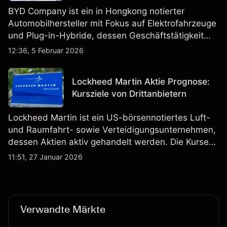
BYD Company ist ein in Hongkong notierter
Automobilhersteller mit Fokus auf Elektrofahrzeuge
und Plug-in-Hybride, dessen Geschäftstätigkeit
Fahrzeugproduktion, Batterien und verwandte
12:36, 5 Februar 2026
Technologien auf inländischen und internationalen
Märkten umfasst.
Lockheed Martin Aktie Prognose:
Kursziele von Drittanbietern
Lockheed Martin ist ein US-börsennotiertes Luft-
und Raumfahrt- sowie Verteidigungsunternehmen,
dessen Aktien aktiv gehandelt werden. Die Kurse
werden von Unternehmensergebnissen,
11:51, 27 Januar 2026
Verteidigungsbudgets, Vertragsaktivitäten und den
allgemeinen Aktienmärktbedingungen beeinflusst.
Verwandte Märkte