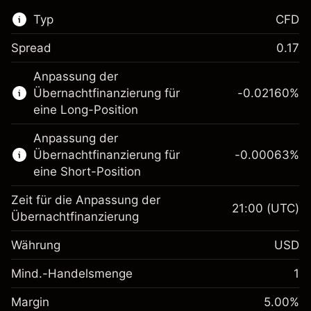
Typ
CFD
Spread
0.17
Dieser Finanzmarkt steht für das CFD-
Anpassung der
Trading zur Verfügung.
Übernachtfinanzierung für
-0.02160
%
Erfahren Sie mehr über:
eine Long-Position
CFDs
Anpassung der
Übernachtfinanzierung für
-0.00063
%
eine Short-Position
Zeit für die Anpassung der
21:00
(UTC)
Übernachtfinanzierung
Margin. Ihre Investition
$1,000.00
Währung
USD
Anpassung der
-0.021596
Übernachtfinanzierung
Mind.-Handelsmenge
1
%
Gebühren aus
Margin. Ihre Investition
$1,000.00
fremdfinanzierten
(-$4.32)
Margin
5.00
%