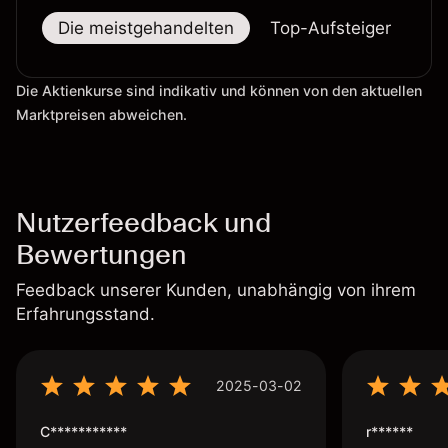
Die meistgehandelten
Top-Aufsteiger
To
Die Aktienkurse sind indikativ und können von den aktuellen
Marktpreisen abweichen.
Nutzerfeedback und
Bewertungen
Feedback unserer Kunden, unabhängig von ihrem
Erfahrungsstand.
2025-03-02
C***********
r******