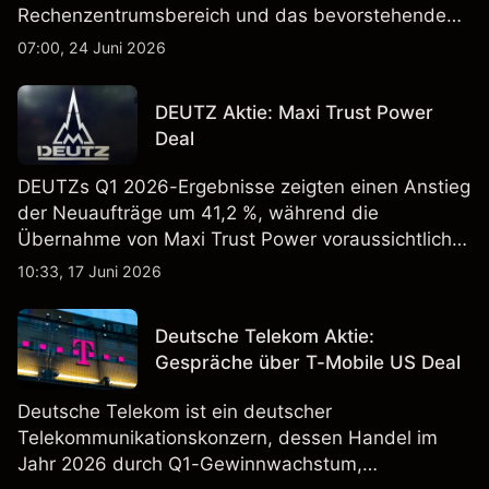
Rechenzentrumsbereich und das bevorstehende
„Advancing AI 2026"-Event im Juli Aufmerksamkeit
07:00, 24 Juni 2026
erregt haben. Die Wertentwicklung in der
Vergangenheit ist kein verlässlicher Indikator für
DEUTZ Aktie: Maxi Trust Power
zukünftige Ergebnisse.
Deal
DEUTZs Q1 2026-Ergebnisse zeigten einen Anstieg
der Neuaufträge um 41,2 %, während die
Übernahme von Maxi Trust Power voraussichtlich
40 Mio. € zum Umsatz von DEUTZ Energy
10:33, 17 Juni 2026
beitragen wird. Die Wertentwicklung in der
Vergangenheit ist kein verlässlicher Indikator für
Deutsche Telekom Aktie:
zukünftige Ergebnisse.
Gespräche über T-Mobile US Deal
Deutsche Telekom ist ein deutscher
Telekommunikationskonzern, dessen Handel im
Jahr 2026 durch Q1-Gewinnwachstum,