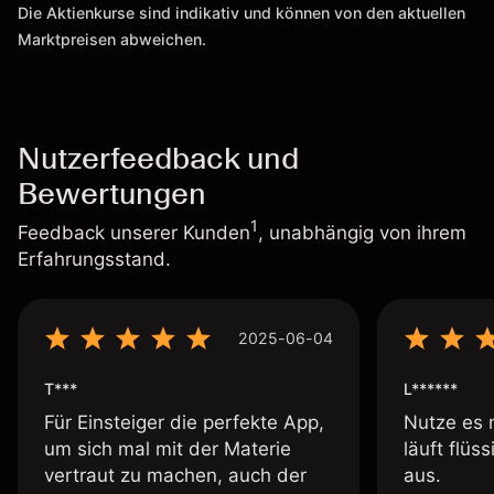
Die Aktienkurse sind indikativ und können von den aktuellen
Marktpreisen abweichen.
Nutzerfeedback und
Bewertungen
1
Feedback unserer Kunden
, unabhängig von ihrem
Erfahrungsstand.
2025-06-04
T***
L******
Für Einsteiger die perfekte App,
Nutze es 
um sich mal mit der Materie
läuft flüs
vertraut zu machen, auch der
aus.