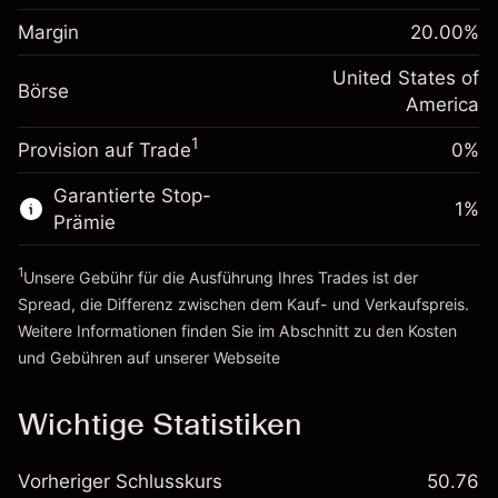
Anpassung der
Positionsgröße mit Hebelwirkung
Margin
20.00
%
-0.000654
Übernachtfinanzierung
~
$5,000.00
%
Gebühren aus
United States of
Geld aus Hebelwirkung ~
$4,000.00
Börse
fremdfinanzierten
(-$0.03)
America
Positionswert
1
Provision auf Trade
0%
Zur Plattform
Positionsgröße mit Hebelwirkung
~
$5,000.00
Garantierte Stop-
Geld aus Hebelwirkung ~
$4,000.00
1
%
Prämie
1
Zur Plattform
Unsere Gebühr für die Ausführung Ihres Trades ist der
Spread, die Differenz zwischen dem Kauf- und Verkaufspreis.
Weitere Informationen finden Sie im Abschnitt zu den
Kosten
und Gebühren
auf unserer Webseite
Kosten und Gebühren
Wichtige Statistiken
Vorheriger Schlusskurs
50.76