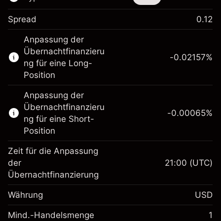
Spread
0.12
Dieses Finanzinstrument steht für das Traden
Anpassung der
über CFDs und Knock-outs zur Verfügung.
Übernachtfinanzieru
-0.02157
%
Erfahren Sie mehr über:
ng für eine Long-
Position
CFDs
Knock-outs
Anpassung der
Übernachtfinanzieru
-0.00065
%
ng für eine Short-
Position
Zeit für die Anpassung
Margin. Ihre Investition
$1,000.00
der
21:00
(UTC)
Übernachtfinanzierung
Anpassung der
-0.021568
Übernachtfinanzierung
Währung
USD
%
Gebühren aus
fremdfinanzierten
(-$1.08)
Mind.-Handelsmenge
1
Margin. Ihre Investition
$1,000.00
Positionswert