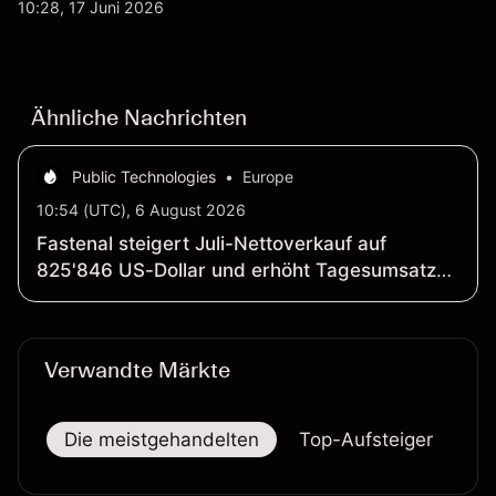
Aktienrückkäufe und Berichte über einen möglichen
10:28, 17 Juni 2026
T-Mobile US Deal geprägt wurde. Die
Wertentwicklung in der Vergangenheit ist kein
verlässlicher Indikator für zukünftige Ergebnisse.
Ähnliche Nachrichten
Public Technologies
•
Europe
10:54 (UTC), 6 August 2026
Fastenal steigert Juli-Nettoverkauf auf
825'846 US-Dollar und erhöht Tagesumsatz
um 15.5 Prozent
Verwandte Märkte
Die meistgehandelten
Top-Aufsteiger
To