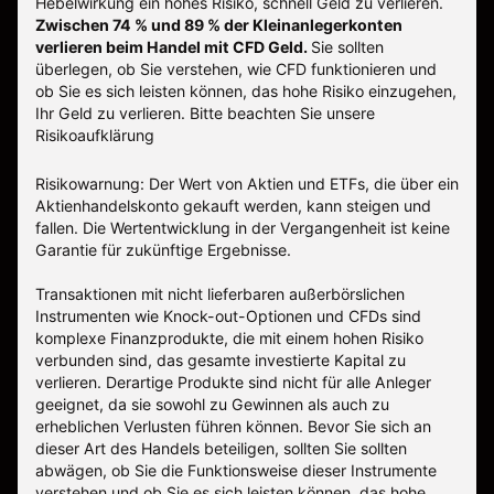
Hebelwirkung ein hohes Risiko, schnell Geld zu verlieren.
Zwischen 74 % und 89 % der Kleinanlegerkonten
verlieren beim Handel mit CFD Geld.
Sie sollten
überlegen, ob Sie verstehen, wie CFD funktionieren und
ob Sie es sich leisten können, das hohe Risiko einzugehen,
Ihr Geld zu verlieren.
Bitte beachten Sie unsere
Risikoaufklärung
Risikowarnung: Der Wert von Aktien und ETFs, die über ein
Aktienhandelskonto gekauft werden, kann steigen und
fallen. Die Wertentwicklung in der Vergangenheit ist keine
Garantie für zukünftige Ergebnisse.
Transaktionen mit nicht lieferbaren außerbörslichen
Instrumenten wie Knock-out-Optionen und CFDs sind
komplexe Finanzprodukte, die mit einem hohen Risiko
verbunden sind, das gesamte investierte Kapital zu
verlieren. Derartige Produkte sind nicht für alle Anleger
geeignet, da sie sowohl zu Gewinnen als auch zu
erheblichen Verlusten führen können. Bevor Sie sich an
dieser Art des Handels beteiligen, sollten Sie sollten
abwägen, ob Sie die Funktionsweise dieser Instrumente
verstehen und ob Sie es sich leisten können, das hohe