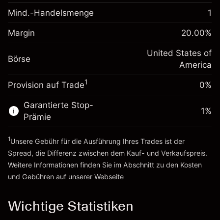
fremdfinanzierten
(-$1.08)
Mind.-Handelsmenge
1
Margin. Ihre Investition
$1,000.00
Positionswert
Anpassung der
Positionsgröße mit Hebelwirkung
Margin
20.00
%
-0.000682
Übernachtfinanzierung
~
$5,000.00
%
Gebühren aus
United States of
Geld aus Hebelwirkung ~
$4,000.00
Börse
fremdfinanzierten
(-$0.03)
America
Positionswert
1
Provision auf Trade
0%
Zur Plattform
Positionsgröße mit Hebelwirkung
~
$5,000.00
Garantierte Stop-
Geld aus Hebelwirkung ~
$4,000.00
1
%
Prämie
1
Zur Plattform
Unsere Gebühr für die Ausführung Ihres Trades ist der
Spread, die Differenz zwischen dem Kauf- und Verkaufspreis.
Weitere Informationen finden Sie im Abschnitt zu den
Kosten
und Gebühren
auf unserer Webseite
Kosten und Gebühren
Wichtige Statistiken