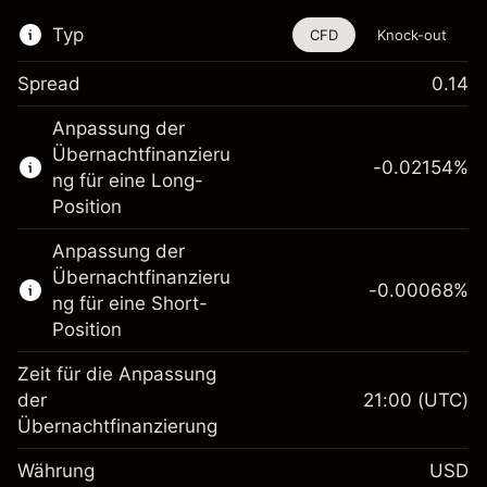
Typ
CFD
Knock-out
Spread
0.14
Dieses Finanzinstrument steht für das Traden
Anpassung der
über CFDs und Knock-outs zur Verfügung.
Übernachtfinanzieru
-0.02154
%
Erfahren Sie mehr über:
ng für eine Long-
Position
CFDs
Knock-outs
Anpassung der
Übernachtfinanzieru
-0.00068
%
ng für eine Short-
Position
Zeit für die Anpassung
Margin. Ihre Investition
$1,000.00
der
21:00
(UTC)
Übernachtfinanzierung
Anpassung der
-0.02154
Übernachtfinanzierung
Währung
USD
%
Gebühren aus