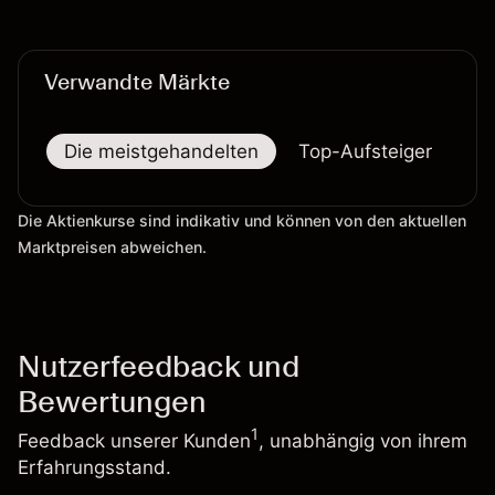
Wertentwicklung in der Vergangenheit ist kein
verlässlicher Indikator für zukünftige Ergebnisse.
Verwandte Märkte
Die meistgehandelten
Top-Aufsteiger
To
Die Aktienkurse sind indikativ und können von den aktuellen
Marktpreisen abweichen.
Nutzerfeedback und
Bewertungen
1
Feedback unserer Kunden
, unabhängig von ihrem
Erfahrungsstand.