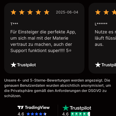
2025-06-04
T***
L******
Für Einsteiger die perfekte App,
Nutze es 
um sich mal mit der Materie
läuft flüs
vertraut zu machen, auch der
aus.
Support funktiont super!!!! 5⭐️
Unsere 4- und 5-Sterne-Bewertungen werden angezeigt. Die
genauen Benutzerdaten wurden absichtlich anonymisiert, um
die Privatsphäre gemäß den Anforderungen der DSGVO zu
schützen.
4.6
4.6