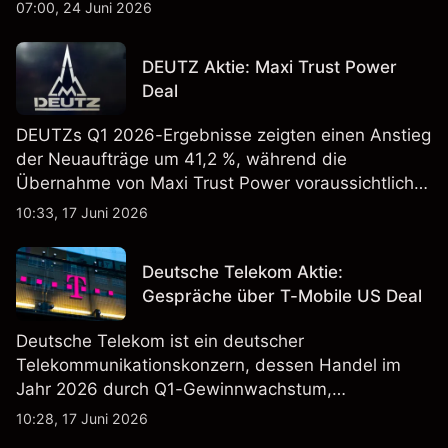
„Advancing AI 2026"-Event im Juli Aufmerksamkeit
07:00, 24 Juni 2026
erregt haben. Die Wertentwicklung in der
Vergangenheit ist kein verlässlicher Indikator für
DEUTZ Aktie: Maxi Trust Power
zukünftige Ergebnisse.
Deal
DEUTZs Q1 2026-Ergebnisse zeigten einen Anstieg
der Neuaufträge um 41,2 %, während die
Übernahme von Maxi Trust Power voraussichtlich
40 Mio. € zum Umsatz von DEUTZ Energy
10:33, 17 Juni 2026
beitragen wird. Die Wertentwicklung in der
Vergangenheit ist kein verlässlicher Indikator für
Deutsche Telekom Aktie:
zukünftige Ergebnisse.
Gespräche über T-Mobile US Deal
Deutsche Telekom ist ein deutscher
Telekommunikationskonzern, dessen Handel im
Jahr 2026 durch Q1-Gewinnwachstum,
Aktienrückkäufe und Berichte über einen möglichen
10:28, 17 Juni 2026
T-Mobile US Deal geprägt wurde. Die