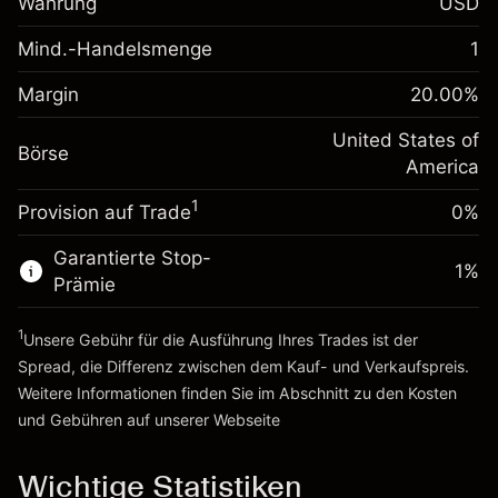
Währung
USD
%
Gebühren aus
fremdfinanzierten
(-$1.08)
Mind.-Handelsmenge
1
Margin. Ihre Investition
$1,000.00
Positionswert
Anpassung der
Positionsgröße mit Hebelwirkung
Margin
20.00
%
-0.000682
Übernachtfinanzierung
~
$5,000.00
%
Gebühren aus
United States of
Geld aus Hebelwirkung ~
$4,000.00
Börse
fremdfinanzierten
(-$0.03)
America
Positionswert
1
Provision auf Trade
0%
Zur Plattform
Positionsgröße mit Hebelwirkung
~
$5,000.00
Garantierte Stop-
Geld aus Hebelwirkung ~
$4,000.00
1
%
Prämie
1
Zur Plattform
Unsere Gebühr für die Ausführung Ihres Trades ist der
Spread, die Differenz zwischen dem Kauf- und Verkaufspreis.
Weitere Informationen finden Sie im Abschnitt zu den
Kosten
und Gebühren
auf unserer Webseite
Kosten und Gebühren
Wichtige Statistiken