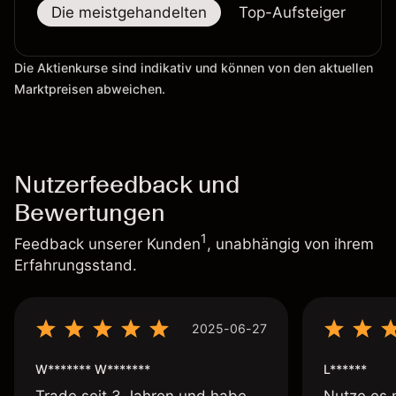
Die meistgehandelten
Top-Aufsteiger
To
Die Aktienkurse sind indikativ und können von den aktuellen
Marktpreisen abweichen.
Nutzerfeedback und
Bewertungen
1
Feedback unserer Kunden
, unabhängig von ihrem
Erfahrungsstand.
2025-06-27
W******* W*******
L******