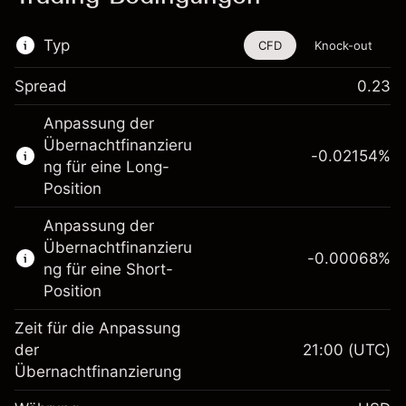
Typ
CFD
Knock-out
Spread
0.23
Dieses Finanzinstrument steht für das Traden
Anpassung der
über CFDs und Knock-outs zur Verfügung.
Übernachtfinanzieru
-0.02154
%
Erfahren Sie mehr über:
ng für eine Long-
Position
CFDs
Knock-outs
Anpassung der
Übernachtfinanzieru
-0.00068
%
ng für eine Short-
Position
Zeit für die Anpassung
Margin. Ihre Investition
$1,000.00
der
21:00
(UTC)
Übernachtfinanzierung
Anpassung der
-0.02154
Übernachtfinanzierung