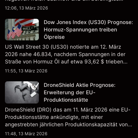
EBITDA von 9,6–10,1 Mrd. € hin. Die
12:06, 13 März 2026
Wertentwicklung in der Vergangenheit ist kein
verlässlicher Indikator für zukünftige Ergebnisse.
Dow Jones Index (US30) Prognose:
Hormuz-Spannungen treiben
Ölpreise
US Wall Street 30 (US30) notierte am 12. März
2026 nahe 46.834, nachdem Spannungen in der
Straße von Hormuz Öl auf etwa 93,62 $ trieben
und die US-Arbeitslosigkeit auf 4,4% stieg. Die
11:55, 13 März 2026
Wertentwicklung in der Vergangenheit ist kein
verlässlicher Indikator für zukünftige Ergebnisse.
DroneShield Aktie Prognose:
Erweiterung der EU-
Produktionsstätte
DroneShield (DRO) das am 11. März 2026 eine EU-
Produktionsstätte ankündigte, mit einer
angestrebten jährlichen Produktionskapazität von
etwa 2,4 Mrd. AUD bis Ende 2026. Die
11:48, 13 März 2026