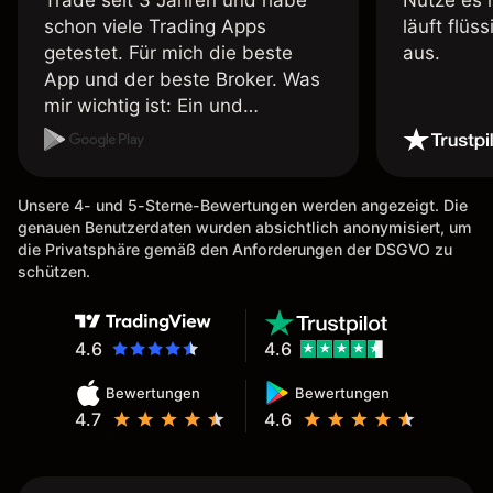
Trade seit 3 Jahren und habe
Nutze es 
schon viele Trading Apps
läuft flüs
getestet. Für mich die beste
aus.
App und der beste Broker. Was
mir wichtig ist: Ein und
Auszahlungen per Kreditkarte
möglich. Auszahlungen immer
schnell und problemlos. Hedgen
Unsere 4- und 5-Sterne-Bewertungen werden angezeigt. Die
möglich. Berichte, Auszüge OK.
genauen Benutzerdaten wurden absichtlich anonymisiert, um
Eine Diagrammfunktion wie es
die Privatsphäre gemäß den Anforderungen der DSGVO zu
bei Naga ist wäre
schützen.
wünschenswert.
4.6
4.6
Bewertungen
Bewertungen
4.7
4.6