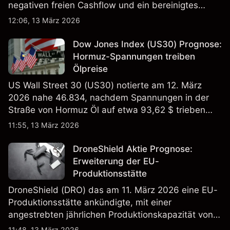
negativen freien Cashflow und ein bereinigtes
EBITDA von 9,6–10,1 Mrd. € hin. Die
12:06, 13 März 2026
Wertentwicklung in der Vergangenheit ist kein
verlässlicher Indikator für zukünftige Ergebnisse.
Dow Jones Index (US30) Prognose:
Hormuz-Spannungen treiben
Ölpreise
US Wall Street 30 (US30) notierte am 12. März
2026 nahe 46.834, nachdem Spannungen in der
Straße von Hormuz Öl auf etwa 93,62 $ trieben
und die US-Arbeitslosigkeit auf 4,4% stieg. Die
11:55, 13 März 2026
Wertentwicklung in der Vergangenheit ist kein
verlässlicher Indikator für zukünftige Ergebnisse.
DroneShield Aktie Prognose:
Erweiterung der EU-
Produktionsstätte
DroneShield (DRO) das am 11. März 2026 eine EU-
Produktionsstätte ankündigte, mit einer
angestrebten jährlichen Produktionskapazität von
etwa 2,4 Mrd. AUD bis Ende 2026. Die
11:48, 13 März 2026