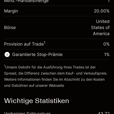
Mind.-Handelsmenge
1
%
Gebühren aus
Margin. Ihre Investition
$1,000.00
fremdfinanzierten
(-$1.08)
Margin
20.00
%
Positionswert
Anpassung der
-0.000626
Übernachtfinanzierung
United
Positionsgröße mit Hebelwirkung
%
Gebühren aus
Börse
States of
~
$5,000.00
fremdfinanzierten
(-$0.03)
America
Geld aus Hebelwirkung ~
$4,000.00
Positionswert
1
Provision auf Trade
0%
Positionsgröße mit Hebelwirkung
Zur Plattform
~
$5,000.00
Garantierte Stop-Prämie
1
%
Geld aus Hebelwirkung ~
$4,000.00
1
Unsere Gebühr für die Ausführung Ihres Trades ist der
Zur Plattform
Spread, die Differenz zwischen dem Kauf- und Verkaufspreis.
Weitere Informationen finden Sie im Abschnitt zu den
Kosten
und Gebühren
auf unserer Webseite
Kosten und Gebühren
Wichtige Statistiken
Vorheriger Schlusskurs
43.72