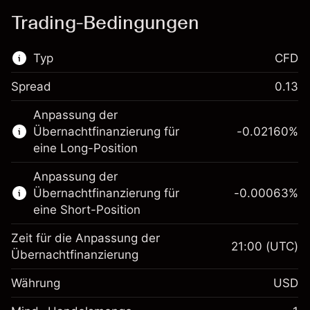
Trading-Bedingungen
Typ
CFD
Spread
0.13
Dieser Finanzmarkt steht für das CFD-
Anpassung der
Trading zur Verfügung.
Übernachtfinanzierung für
-0.02160
%
Erfahren Sie mehr über:
eine Long-Position
CFDs
Anpassung der
Übernachtfinanzierung für
-0.00063
%
eine Short-Position
Zeit für die Anpassung der
21:00
(UTC)
Übernachtfinanzierung
Margin. Ihre Investition
$1,000.00
Währung
USD
Anpassung der
-0.021596
Übernachtfinanzierung