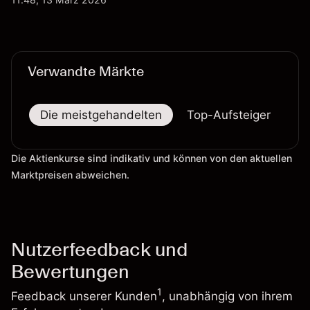
Wertentwicklung in der Vergangenheit ist kein
verlässlicher Indikator für zukünftige Ergebnisse.
Verwandte Märkte
Die meistgehandelten
Top-Aufsteiger
To
Die Aktienkurse sind indikativ und können von den aktuellen
Marktpreisen abweichen.
Nutzerfeedback und
Bewertungen
1
Feedback unserer Kunden
, unabhängig von ihrem