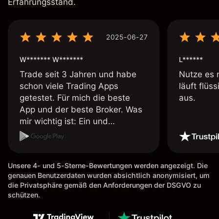
Erfahrungsstand.
2025-06-27
W******* W*******
L******
Trade seit 3 Jahren und habe
Nutze es 
schon viele Trading Apps
läuft flüs
getestet. Für mich die beste
aus.
App und der beste Broker. Was
mir wichtig ist: Ein und
Auszahlungen per Kreditkarte
möglich. Auszahlungen immer
schnell und problemlos. Hedgen
Unsere 4- und 5-Sterne-Bewertungen werden angezeigt. Die
möglich. Berichte, Auszüge OK.
genauen Benutzerdaten wurden absichtlich anonymisiert, um
Eine Diagrammfunktion wie es
die Privatsphäre gemäß den Anforderungen der DSGVO zu
bei Naga ist wäre
schützen.
wünschenswert.