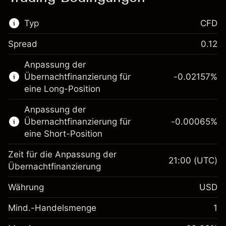
Typ
CFD
Spread
0.12
Dieser Finanzmarkt steht für das CFD-
Anpassung der
Trading zur Verfügung.
Übernachtfinanzierung für
-0.02157
%
Erfahren Sie mehr über:
eine Long-Position
CFDs
Anpassung der
Übernachtfinanzierung für
-0.00065
%
eine Short-Position
Zeit für die Anpassung der
21:00
(UTC)
Übernachtfinanzierung
Margin. Ihre Investition
$1,000.00
Währung
USD
Anpassung der
-0.021568
Übernachtfinanzierung
Mind.-Handelsmenge
1
%
Gebühren aus
Margin. Ihre Investition
$1,000.00
fremdfinanzierten
(-$1.08)