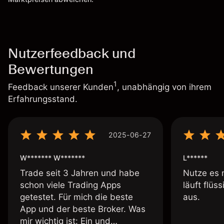
Nutzerfeedback und
Bewertungen
1
Feedback unserer Kunden
, unabhängig von ihrem
Erfahrungsstand.
2025-06-27
W******* W*******
L******
Trade seit 3 Jahren und habe
Nutze es 
schon viele Trading Apps
läuft flüs
getestet. Für mich die beste
aus.
App und der beste Broker. Was
mir wichtig ist: Ein und