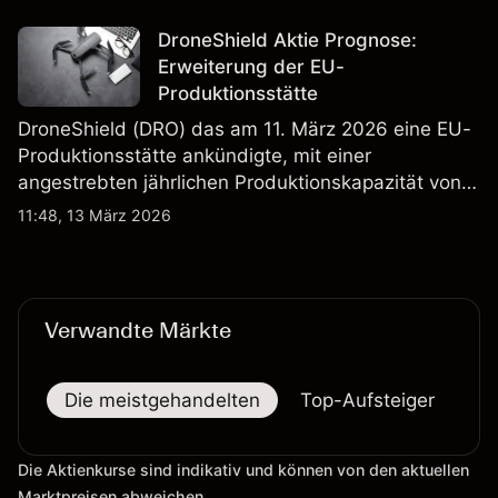
Wertentwicklung in der Vergangenheit ist kein
verlässlicher Indikator für zukünftige Ergebnisse.
DroneShield Aktie Prognose:
Erweiterung der EU-
Produktionsstätte
DroneShield (DRO) das am 11. März 2026 eine EU-
Produktionsstätte ankündigte, mit einer
angestrebten jährlichen Produktionskapazität von
etwa 2,4 Mrd. AUD bis Ende 2026. Die
11:48, 13 März 2026
Wertentwicklung in der Vergangenheit ist kein
verlässlicher Indikator für zukünftige Ergebnisse.
Verwandte Märkte
Die meistgehandelten
Top-Aufsteiger
To
Die Aktienkurse sind indikativ und können von den aktuellen
Marktpreisen abweichen.