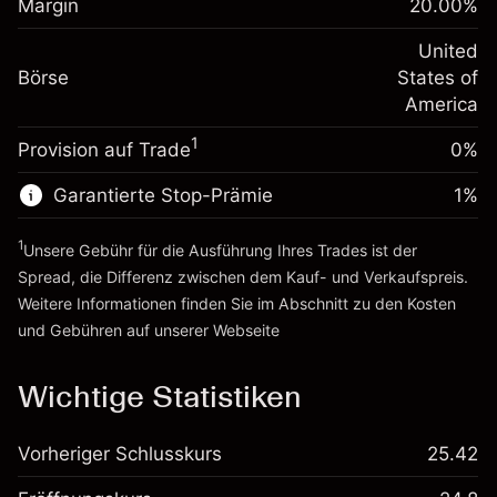
Margin
20.00
%
Positionswert
Anpassung der
-0.000654
Übernachtfinanzierung
United
Positionsgröße mit Hebelwirkung
%
Gebühren aus
Börse
States of
~
$5,000.00
fremdfinanzierten
(-$0.03)
America
Geld aus Hebelwirkung ~
$4,000.00
Positionswert
1
Provision auf Trade
0%
Positionsgröße mit Hebelwirkung
Zur Plattform
~
$5,000.00
Garantierte Stop-Prämie
1
%
Geld aus Hebelwirkung ~
$4,000.00
1
Unsere Gebühr für die Ausführung Ihres Trades ist der
Zur Plattform
Spread, die Differenz zwischen dem Kauf- und Verkaufspreis.
Weitere Informationen finden Sie im Abschnitt zu den
Kosten
und Gebühren
auf unserer Webseite
Kosten und Gebühren
Wichtige Statistiken
Vorheriger Schlusskurs
25.42