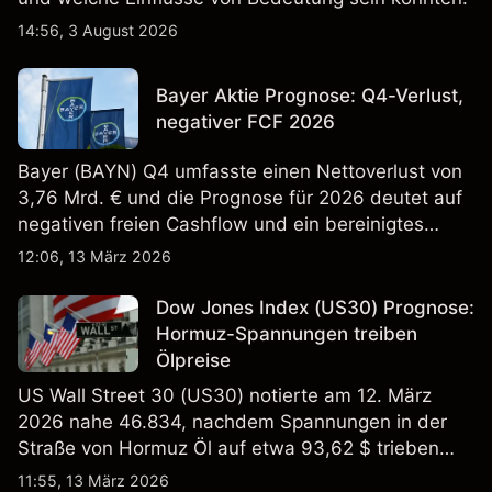
14:56, 3 August 2026
Bayer Aktie Prognose: Q4-Verlust,
negativer FCF 2026
Bayer (BAYN) Q4 umfasste einen Nettoverlust von
3,76 Mrd. € und die Prognose für 2026 deutet auf
negativen freien Cashflow und ein bereinigtes
EBITDA von 9,6–10,1 Mrd. € hin. Die
12:06, 13 März 2026
Wertentwicklung in der Vergangenheit ist kein
verlässlicher Indikator für zukünftige Ergebnisse.
Dow Jones Index (US30) Prognose:
Hormuz-Spannungen treiben
Ölpreise
US Wall Street 30 (US30) notierte am 12. März
2026 nahe 46.834, nachdem Spannungen in der
Straße von Hormuz Öl auf etwa 93,62 $ trieben
und die US-Arbeitslosigkeit auf 4,4% stieg. Die
11:55, 13 März 2026