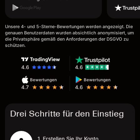
Auszahlungen per Kreditkarte
möglich. Auszahlungen immer
schnell und problemlos. Hedgen
Unsere 4- und 5-Sterne-Bewertungen werden angezeigt. Die
möglich. Berichte, Auszüge OK.
genauen Benutzerdaten wurden absichtlich anonymisiert, um
Eine Diagrammfunktion wie es
die Privatsphäre gemäß den Anforderungen der DSGVO zu
bei Naga ist wäre
schützen.
wünschenswert.
4.6
4.6
Bewertungen
Bewertungen
4.7
4.6
Drei Schritte für den Einstieg
1. Erstellen Sie Ihr Konto