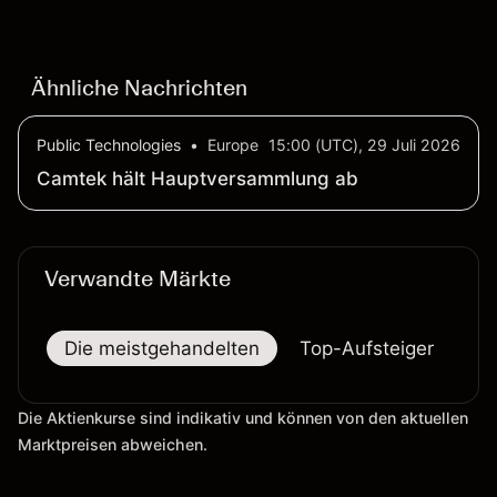
verlässlicher Indikator für zukünftige Ergebnisse.
Ähnliche Nachrichten
Public Technologies
•
Europe
15:00 (UTC), 29 Juli 2026
Camtek hält Hauptversammlung ab
Verwandte Märkte
Die meistgehandelten
Top-Aufsteiger
To
Die Aktienkurse sind indikativ und können von den aktuellen
Marktpreisen abweichen.