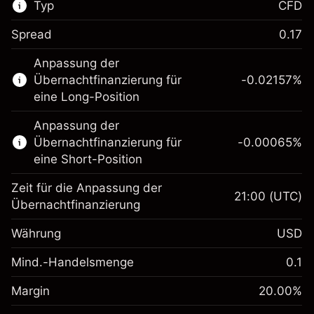
Typ
CFD
Spread
0.17
Dieser Finanzmarkt steht für das CFD-
Anpassung der
Trading zur Verfügung.
Übernachtfinanzierung für
-0.02157
%
Erfahren Sie mehr über:
eine Long-Position
CFDs
Anpassung der
Übernachtfinanzierung für
-0.00065
%
eine Short-Position
Zeit für die Anpassung der
21:00
(UTC)
Übernachtfinanzierung
Margin. Ihre Investition
$1,000.00
Währung
USD
Anpassung der
-0.021568
Übernachtfinanzierung
Mind.-Handelsmenge
0.1
%
Gebühren aus
Margin. Ihre Investition
$1,000.00
fremdfinanzierten
(-$1.08)
Margin
20.00
%
Positionswert
Anpassung der