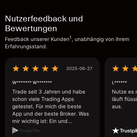
Nutzerfeedback und
Bewertungen
1
Feedback unserer Kunden
, unabhängig von ihrem
Erfahrungsstand.
2025-06-27
W******* W*******
L******
Trade seit 3 Jahren und habe
Nutze es 
schon viele Trading Apps
läuft flüs
getestet. Für mich die beste
aus.
App und der beste Broker. Was
mir wichtig ist: Ein und
Auszahlungen per Kreditkarte
möglich. Auszahlungen immer