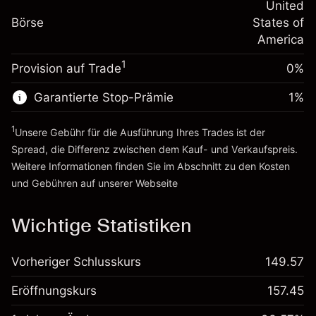
-0.000654
Übernachtfinanzierung
United
Positionsgröße mit Hebelwirkung
%
Gebühren aus
Börse
States of
~
$5,000.00
fremdfinanzierten
(-$0.03)
America
Geld aus Hebelwirkung ~
$4,000.00
Positionswert
1
Provision auf Trade
0%
Positionsgröße mit Hebelwirkung
Zur Plattform
~
$5,000.00
Garantierte Stop-Prämie
1
%
Geld aus Hebelwirkung ~
$4,000.00
1
Unsere Gebühr für die Ausführung Ihres Trades ist der
Zur Plattform
Spread, die Differenz zwischen dem Kauf- und Verkaufspreis.
Weitere Informationen finden Sie im Abschnitt zu den
Kosten
und Gebühren
auf unserer Webseite
Kosten und Gebühren
Wichtige Statistiken
Vorheriger Schlusskurs
149.57
Eröffnungskurs
157.45