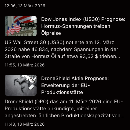
EBITDA von 9,6–10,1 Mrd. € hin. Die
12:06, 13 März 2026
Wertentwicklung in der Vergangenheit ist kein
verlässlicher Indikator für zukünftige Ergebnisse.
Dow Jones Index (US30) Prognose:
Hormuz-Spannungen treiben
Ölpreise
US Wall Street 30 (US30) notierte am 12. März
2026 nahe 46.834, nachdem Spannungen in der
Straße von Hormuz Öl auf etwa 93,62 $ trieben
und die US-Arbeitslosigkeit auf 4,4% stieg. Die
11:55, 13 März 2026
Wertentwicklung in der Vergangenheit ist kein
verlässlicher Indikator für zukünftige Ergebnisse.
DroneShield Aktie Prognose:
Erweiterung der EU-
Produktionsstätte
DroneShield (DRO) das am 11. März 2026 eine EU-
Produktionsstätte ankündigte, mit einer
angestrebten jährlichen Produktionskapazität von
etwa 2,4 Mrd. AUD bis Ende 2026. Die
11:48, 13 März 2026
Wertentwicklung in der Vergangenheit ist kein