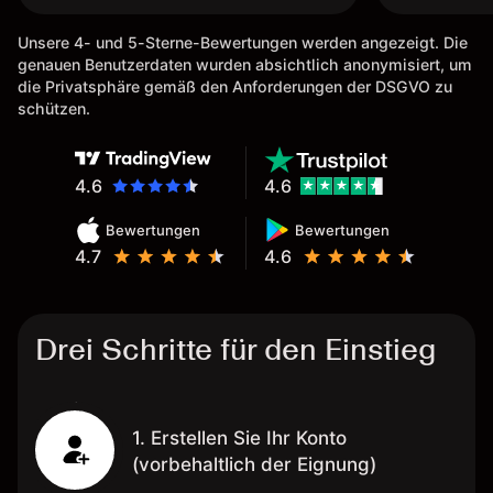
schnell und problemlos. Hedgen
Unsere 4- und 5-Sterne-Bewertungen werden angezeigt. Die
möglich. Berichte, Auszüge OK.
genauen Benutzerdaten wurden absichtlich anonymisiert, um
Eine Diagrammfunktion wie es
die Privatsphäre gemäß den Anforderungen der DSGVO zu
bei Naga ist wäre
schützen.
wünschenswert.
4.6
4.6
Bewertungen
Bewertungen
4.7
4.6
Drei Schritte für den Einstieg
1. Erstellen Sie Ihr Konto
(vorbehaltlich der Eignung)