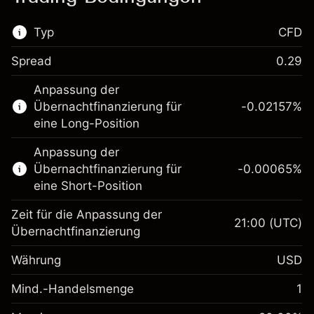
Typ
CFD
Spread
0.29
Dieser Finanzmarkt steht für das CFD-
Anpassung der
Trading zur Verfügung.
Übernachtfinanzierung für
-0.02157
%
Erfahren Sie mehr über:
eine Long-Position
CFDs
Anpassung der
Übernachtfinanzierung für
-0.00065
%
eine Short-Position
Zeit für die Anpassung der
21:00
(UTC)
Übernachtfinanzierung
Margin. Ihre Investition
$1,000.00
Währung
USD
Anpassung der
-0.021568
Übernachtfinanzierung
Mind.-Handelsmenge
1
%
Gebühren aus
Margin. Ihre Investition
$1,000.00
fremdfinanzierten
(-$1.08)