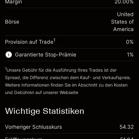
Margin
20.00
%
Positionswert
Anpassung der
-0.000654
Übernachtfinanzierung
United
Positionsgröße mit Hebelwirkung
%
Gebühren aus
Börse
States of
~
$5,000.00
fremdfinanzierten
(-$0.03)
America
Geld aus Hebelwirkung ~
$4,000.00
Positionswert
1
Provision auf Trade
0%
Positionsgröße mit Hebelwirkung
Zur Plattform
~
$5,000.00
Garantierte Stop-Prämie
1
%
Geld aus Hebelwirkung ~
$4,000.00
1
Unsere Gebühr für die Ausführung Ihres Trades ist der
Zur Plattform
Spread, die Differenz zwischen dem Kauf- und Verkaufspreis.
Weitere Informationen finden Sie im Abschnitt zu den
Kosten
und Gebühren
auf unserer Webseite
Kosten und Gebühren
Wichtige Statistiken
Vorheriger Schlusskurs
54.32