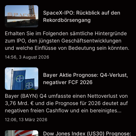
SpaceX-IPO: Rückblick auf den
Rekordbörsengang
Erhalten Sie im Folgenden sämtliche Hintergründe
zum IPO, den jüngsten Geschäftsentwicklungen
und welche Einflüsse von Bedeutung sein könnten.
14:56, 3 August 2026
Bayer Aktie Prognose: Q4-Verlust,
negativer FCF 2026
Bayer (BAYN) Q4 umfasste einen Nettoverlust von
3,76 Mrd. € und die Prognose für 2026 deutet auf
negativen freien Cashflow und ein bereinigtes
EBITDA von 9,6–10,1 Mrd. € hin. Die
12:06, 13 März 2026
Wertentwicklung in der Vergangenheit ist kein
verlässlicher Indikator für zukünftige Ergebnisse.
Dow Jones Index (US30) Prognose: