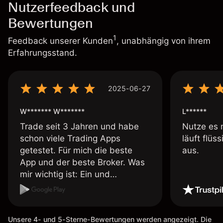
Nutzerfeedback und
Bewertungen
1
Feedback unserer Kunden
, unabhängig von ihrem
Erfahrungsstand.
2025-06-27
W******* W*******
L******
Trade seit 3 Jahren und habe
Nutze es 
schon viele Trading Apps
läuft flüs
getestet. Für mich die beste
aus.
App und der beste Broker. Was
mir wichtig ist: Ein und
Auszahlungen per Kreditkarte
möglich. Auszahlungen immer
schnell und problemlos. Hedgen
Unsere 4- und 5-Sterne-Bewertungen werden angezeigt. Die
möglich. Berichte, Auszüge OK.