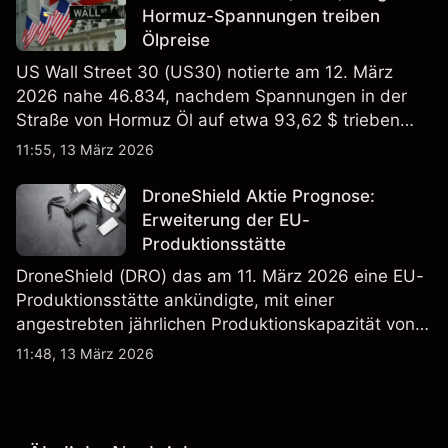
Hormuz-Spannungen treiben
Ölpreise
US Wall Street 30 (US30) notierte am 12. März
2026 nahe 46.834, nachdem Spannungen in der
Straße von Hormuz Öl auf etwa 93,62 $ trieben
und die US-Arbeitslosigkeit auf 4,4% stieg. Die
11:55, 13 März 2026
Wertentwicklung in der Vergangenheit ist kein
verlässlicher Indikator für zukünftige Ergebnisse.
DroneShield Aktie Prognose:
Erweiterung der EU-
Produktionsstätte
DroneShield (DRO) das am 11. März 2026 eine EU-
Produktionsstätte ankündigte, mit einer
angestrebten jährlichen Produktionskapazität von
etwa 2,4 Mrd. AUD bis Ende 2026. Die
11:48, 13 März 2026
Wertentwicklung in der Vergangenheit ist kein
verlässlicher Indikator für zukünftige Ergebnisse.