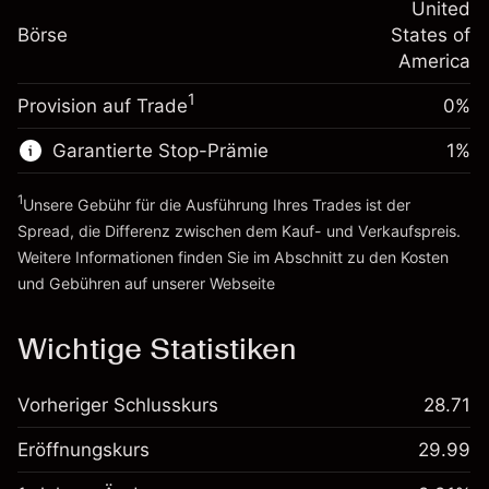
-0.000626
Übernachtfinanzierung
United
Positionsgröße mit Hebelwirkung
%
Gebühren aus
Börse
States of
~
$5,000.00
fremdfinanzierten
(-$0.03)
America
Geld aus Hebelwirkung ~
$4,000.00
Positionswert
1
Provision auf Trade
0%
Positionsgröße mit Hebelwirkung
Zur Plattform
~
$5,000.00
Garantierte Stop-Prämie
1
%
Geld aus Hebelwirkung ~
$4,000.00
1
Unsere Gebühr für die Ausführung Ihres Trades ist der
Zur Plattform
Spread, die Differenz zwischen dem Kauf- und Verkaufspreis.
Weitere Informationen finden Sie im Abschnitt zu den
Kosten
und Gebühren
auf unserer Webseite
Kosten und Gebühren
Wichtige Statistiken
Vorheriger Schlusskurs
28.71
Eröffnungskurs
29.99