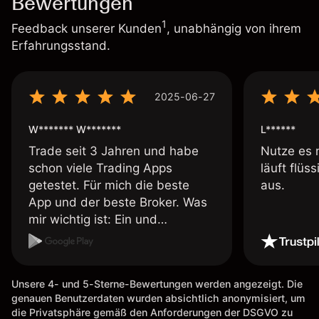
Bewertungen
1
Feedback unserer Kunden
, unabhängig von ihrem
Erfahrungsstand.
2025-06-27
W******* W*******
L******
Trade seit 3 Jahren und habe
Nutze es 
schon viele Trading Apps
läuft flüs
getestet. Für mich die beste
aus.
App und der beste Broker. Was
mir wichtig ist: Ein und
Auszahlungen per Kreditkarte
möglich. Auszahlungen immer
schnell und problemlos. Hedgen
Unsere 4- und 5-Sterne-Bewertungen werden angezeigt. Die
möglich. Berichte, Auszüge OK.
genauen Benutzerdaten wurden absichtlich anonymisiert, um
Eine Diagrammfunktion wie es
die Privatsphäre gemäß den Anforderungen der DSGVO zu