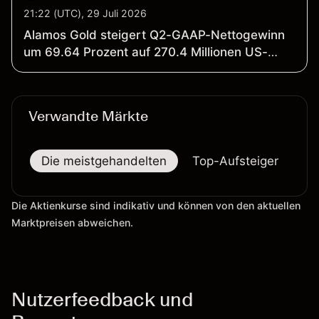
21:22 (UTC), 29 Juli 2026
Alamos Gold steigert Q2-GAAP-Nettogewinn
um 69.64 Prozent auf 270.4 Millionen US-
Dollar; Umsatz klettert um 35.58 Prozent auf
594.1 Millionen US-Dollar (jeweils ggü. Q2
FY25)
Verwandte Märkte
Die meistgehandelten
Top-Aufsteiger
To
Die Aktienkurse sind indikativ und können von den aktuellen
Marktpreisen abweichen.
Nutzerfeedback und