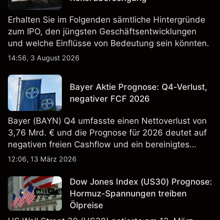
Erhalten Sie im Folgenden sämtliche Hintergründe
zum IPO, den jüngsten Geschäftsentwicklungen
und welche Einflüsse von Bedeutung sein könnten.
14:56, 3 August 2026
Bayer Aktie Prognose: Q4-Verlust,
negativer FCF 2026
Bayer (BAYN) Q4 umfasste einen Nettoverlust von
3,76 Mrd. € und die Prognose für 2026 deutet auf
negativen freien Cashflow und ein bereinigtes
EBITDA von 9,6–10,1 Mrd. € hin. Die
12:06, 13 März 2026
Wertentwicklung in der Vergangenheit ist kein
verlässlicher Indikator für zukünftige Ergebnisse.
Dow Jones Index (US30) Prognose:
Hormuz-Spannungen treiben
Ölpreise