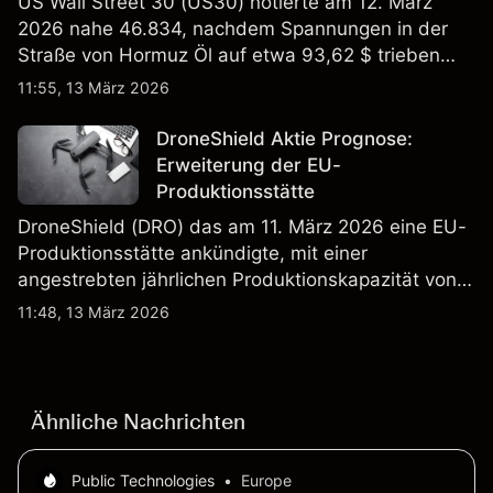
US Wall Street 30 (US30) notierte am 12. März
2026 nahe 46.834, nachdem Spannungen in der
Straße von Hormuz Öl auf etwa 93,62 $ trieben
und die US-Arbeitslosigkeit auf 4,4% stieg. Die
11:55, 13 März 2026
Wertentwicklung in der Vergangenheit ist kein
verlässlicher Indikator für zukünftige Ergebnisse.
DroneShield Aktie Prognose:
Erweiterung der EU-
Produktionsstätte
DroneShield (DRO) das am 11. März 2026 eine EU-
Produktionsstätte ankündigte, mit einer
angestrebten jährlichen Produktionskapazität von
etwa 2,4 Mrd. AUD bis Ende 2026. Die
11:48, 13 März 2026
Wertentwicklung in der Vergangenheit ist kein
verlässlicher Indikator für zukünftige Ergebnisse.
Ähnliche Nachrichten
Public Technologies
•
Europe