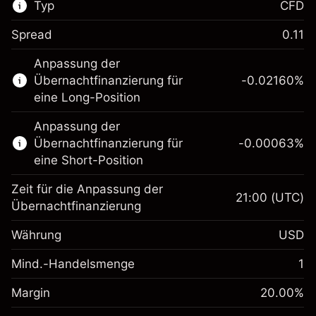
Typ
CFD
Spread
0.11
Dieser Finanzmarkt steht für das CFD-
Anpassung der
Trading zur Verfügung.
Übernachtfinanzierung für
-0.02160
%
Erfahren Sie mehr über:
eine Long-Position
CFDs
Anpassung der
Übernachtfinanzierung für
-0.00063
%
eine Short-Position
Zeit für die Anpassung der
21:00
(UTC)
Übernachtfinanzierung
Margin. Ihre Investition
$1,000.00
Währung
USD
Anpassung der
-0.021596
Übernachtfinanzierung
Mind.-Handelsmenge
1
%
Gebühren aus
Margin. Ihre Investition
$1,000.00
fremdfinanzierten
(-$1.08)
Margin
20.00
%
Positionswert
Anpassung der