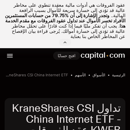
عقود الفروقات هي أدوات مالية معقدة تنطوي على مخاطر
عالية قد تؤدي إلى خسارة سريعة للأموال بسبب الرافعة
المالية..
وتجدر الإشارة إلى أن %79.75 من حسابات المستثمرين
الأفراد تخسر الأموال عند تداول عقود الفروقات مع مقدم الخدمة
هذا
.
يجب أن تفكر مليّا فيما إذا كنت قادرًا على تحمّل مخاطر
عالية قد تؤدي إلى خسارة أموالك. يُرجى قراءة بيان الإفصاح
عن المخاطر الخاص بنا بعناية
افتح حسابًا
الرئيسية
الأسواق
الأسهم
KraneShares CSI China Internet ETF
تداول KraneShares CSI
China Internet ETF -