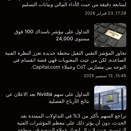
لمتابعة دقيقة من حيث الأداء المالي وبيانات التسليم
والتطورات في التكنولوجيا والتصنيع. استكشف أهداف أسعار
17:28, 23 فبراير 2026
TSLA من طرف ثالث والتحليل الفني.
التداول على مؤشر ناسداك 100 فوق
مستوى 24,000
تجاوز المؤشر التقني الثقيل محطة جديدة تعزز النظرة الفنية
الصاعدة، لكن من حيث المعنويات فهي قصة انقسام في
التوجه بين مضاربي CoT وعملاء Capital.com.
15:45, 15 سبتمبر 2025
التداول على سهم Nvidia بعد الاعلان عن
نتائج الأرباح الفصلية
تراجع السهم بأكثر من 3% في التداولات الممتدة بعد
الحدث، دون أن يؤثر ذلك على معظم المؤشرات الفنية
الرئيسية، حيث لا يزال انحياز عملاء المنصة في منطقة