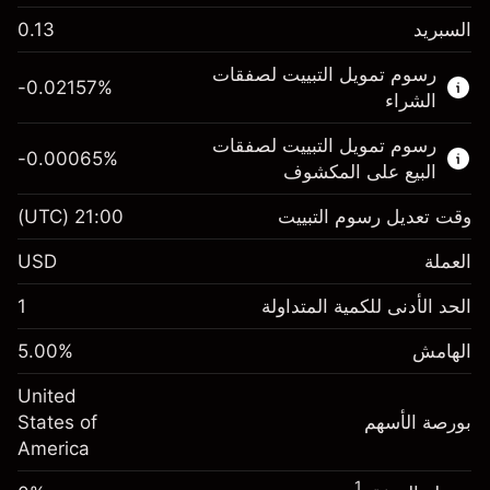
السبريد
0.13
هذا السوق المالي متاح للتداول من خلال عقود
رسوم تمويل التبييت لصفقات
الفروقات.
-0.02157
%
الشراء
اعرف المزيد عن:
رسوم تمويل التبييت لصفقات
-0.00065
%
عقود الفروقات
البيع على المكشوف
وقت تعديل رسوم التبييت
21:00
(UTC)
العملة
الهامش. استثمارك
$1,000.00
USD
-0.021568
الحد الأدنى للكمية المتداولة
1
رسوم التبييت
%
الرسوم من قيمة الصفقة الكاملة
(-$4.31)
الهامش
%
5.00
الهامش. استثمارك
$1,000.00
حجم الصفقة بالرافعة المالية ~
$20,000.00
United
-0.000654
الأموال من الرافعة المالية ~ دولار
$19,000.00
رسوم التبييت
بورصة الأسهم
%
States of
الرسوم من قيمة الصفقة الكاملة
(-$0.13)
America
انتقل إلى المنصة
حجم الصفقة بالرافعة المالية ~
$20,000.00
1