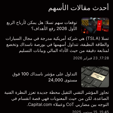
أحدث مقالات الأسهم
توقعات سهم تسلا: هل يمكن لأرباح الربع
الأول 2026 رفع الأهداف؟
تسلا (TSLA) هي شركة أمريكية مدرجة في مجال السيارات
والطاقة النظيفة، تتداول أسهمها في بورصة ناسداك وتخضع
لمتابعة دقيقة من حيث الأداء المالي وبيانات التسليم
والتطورات في التكنولوجيا والتصنيع. استكشف أهداف أسعار
17:28, 23 فبراير 2026
TSLA من طرف ثالث والتحليل الفني.
التداول على مؤشر ناسداك 100 فوق
مستوى 24,000
تجاوز المؤشر التقني الثقيل محطة جديدة تعزز النظرة الفنية
الصاعدة، لكن من حيث المعنويات فهي قصة انقسام في
التوجه بين مضاربي CoT وعملاء Capital.com.
15:45, 15 سبتمبر 2025