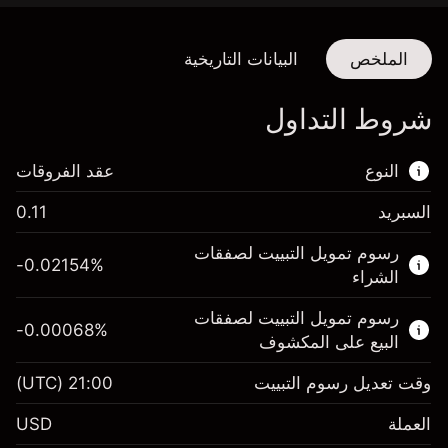
الملخص
البيانات التاريخية
شروط التداول
النوع
عقد الفروقات
السبريد
0.11
هذا السوق المالي متاح للتداول من خلال عقود
رسوم تمويل التبييت لصفقات
الفروقات.
-0.02154
%
الشراء
اعرف المزيد عن:
رسوم تمويل التبييت لصفقات
-0.00068
%
عقود الفروقات
البيع على المكشوف
وقت تعديل رسوم التبييت
21:00
(UTC)
العملة
الهامش. استثمارك
$1,000.00
USD