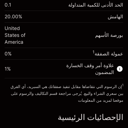
-0.02154
الحد الأدنى للكمية المتداولة
0.1
رسوم التبييت
%
الرسوم من قيمة الصفقة الكاملة
(-$1.08)
الهامش
%
20.00
الهامش. استثمارك
$1,000.00
حجم الصفقة بالرافعة المالية ~
$5,000.00
United
-0.000682
الأموال من الرافعة المالية ~ دولار
$4,000.00
رسوم التبييت
بورصة الأسهم
%
States of
الرسوم من قيمة الصفقة الكاملة
(-$0.03)
America
انتقل إلى المنصة
حجم الصفقة بالرافعة المالية ~
$5,000.00
1
عمولة الصفقة
0%
الأموال من الرافعة المالية ~ دولار
$4,000.00
علاوة أمر وقف الخسارة
1
%
المضمون
انتقل إلى المنصة
1
إن الرسوم التي نتقاضاها مقابل تنفيذ صفقاتك هي السبريد، أي الفرق
بين سعري الشراء والبيع. يُرجى مراجعة قسم
التكاليف والرسوم
على
موقعنا لمزيد من المعلومات
الإحصائيات الرئيسية