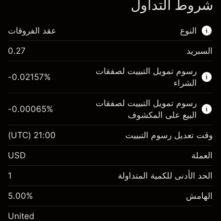
شروط التداول
النوع
عقد الفروقات
السبريد
0.27
هذا السوق المالي متاح للتداول من خلال عقود
رسوم تمويل التبييت لصفقات
الفروقات.
-0.02157
%
الشراء
اعرف المزيد عن:
رسوم تمويل التبييت لصفقات
-0.00065
%
عقود الفروقات
البيع على المكشوف
وقت تعديل رسوم التبييت
21:00
(UTC)
العملة
الهامش. استثمارك
$1,000.00
USD
-0.021568
الحد الأدنى للكمية المتداولة
1
رسوم التبييت
%
الرسوم من قيمة الصفقة الكاملة
(-$4.31)
الهامش
%
5.00
الهامش. استثمارك
$1,000.00
حجم الصفقة بالرافعة المالية ~
$20,000.00
United
-0.000654
الأموال من الرافعة المالية ~ دولار
$19,000.00