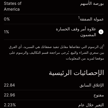
رسوم التبييت
بورصة الأسهم
%
States of
الرسوم من قيمة الصفقة الكاملة
(-$0.13)
America
انتقل إلى المنصة
حجم الصفقة بالرافعة المالية ~
$20,000.00
1
عمولة الصفقة
0%
الأموال من الرافعة المالية ~ دولار
$19,000.00
علاوة أمر وقف الخسارة
1
%
المضمون
انتقل إلى المنصة
1
إن الرسوم التي نتقاضاها مقابل تنفيذ صفقاتك هي السبريد، أي الفرق
بين سعري الشراء والبيع. يُرجى مراجعة قسم
التكاليف والرسوم
على
موقعنا لمزيد من المعلومات
الإحصائيات الرئيسية
الإغلاق السابق
22.84
مفتوح
22.96
التغير خلال عام
2.23%