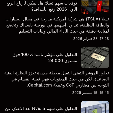
توقعات سهم تسلا: هل يمكن لأرباح الربع
الأول 2026 رفع الأهداف؟
تسلا (TSLA) هي شركة أمريكية مدرجة في مجال السيارات
والطاقة النظيفة، تتداول أسهمها في بورصة ناسداك وتخضع
لمتابعة دقيقة من حيث الأداء المالي وبيانات التسليم
والتطورات في التكنولوجيا والتصنيع. استكشف أهداف أسعار
17:28, 23 فبراير 2026
TSLA من طرف ثالث والتحليل الفني.
التداول على مؤشر ناسداك 100 فوق
مستوى 24,000
تجاوز المؤشر التقني الثقيل محطة جديدة تعزز النظرة الفنية
الصاعدة، لكن من حيث المعنويات فهي قصة انقسام في
التوجه بين مضاربي CoT وعملاء Capital.com.
15:45, 15 سبتمبر 2025
التداول على سهم Nvidia بعد الاعلان عن