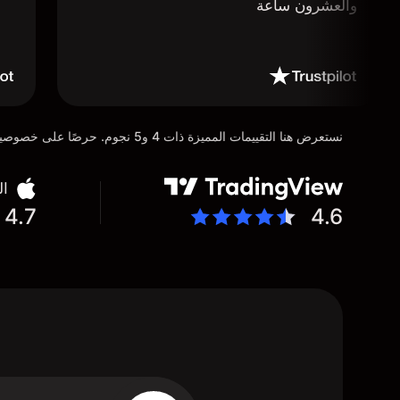
والعشرون ساعة
نستعرض هنا التقييمات المميزة ذات 4 و5 نجوم. حرصًا على خصوصية عملائنا، تم إخفاء التفاصيل الشخصية للمستخدمين عن عمد تماشيًا مع متطلبات لائحة حماية البيانات العامة (GDPR)
ال
4.7
4.6