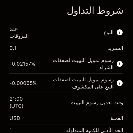
شروط التداول
ا
عقد
النوع
الفروقات
السبريد
0.1
هذا السوق المالي متاح للتداول من خلال عقود
الفروقات.
رسوم تمويل التبييت لصفقات
-0.02157
%
الشراء
اعرف المزيد عن:
رسوم تمويل التبييت لصفقات
عقود الفروقات
-0.00065
%
البيع على المكشوف
21:00
وقت تعديل رسوم التبييت
(UTC)
الهامش. استثمارك
$1,000.00
العملة
USD
-0.021568
رسوم التبييت
%
الحد الأدنى للكمية المتداولة
1
الرسوم من قيمة الصفقة الكاملة