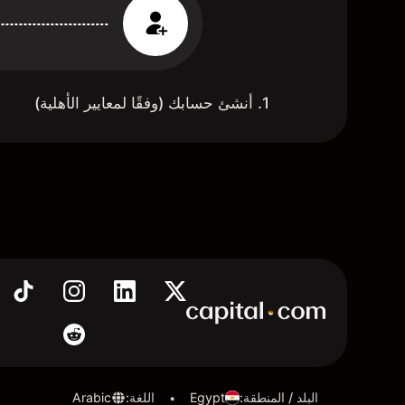
1. أنشئ حسابك (وفقًا لمعايير الأهلية)
البلد / المنطقة
:
Egypt
اللغة
:
Arabic
•