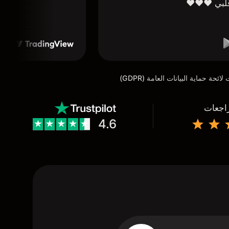
لبي ❤️❤️❤️
راجعات
4.6