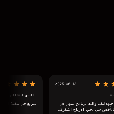
2025-06-13
**
h*******_a****_l***
تهداتكم والله برنامج سهل في
سريع في تنفيذ الاوا
لأخص في يحب الارباح اشكركم