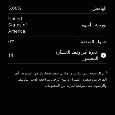
(-$4.31)
الهامش. استثمارك
$1,000.00
الهامش
%
5.00
حجم الصفقة بالرافعة المالية ~
$20,000.00
-0.000654
الأموال من الرافعة المالية ~ دولار
$19,000.00
رسوم التبييت
United
%
الرسوم من قيمة الصفقة الكاملة
بورصة الأسهم
States of
(-$0.13)
America
انتقل إلى المنصة
حجم الصفقة بالرافعة المالية ~
$20,000.00
الأموال من الرافعة المالية ~ دولار
$19,000.00
1
عمولة الصفقة
0%
علاوة أمر وقف الخسارة
1
%
انتقل إلى المنصة
المضمون
1
إن الرسوم التي نتقاضاها مقابل تنفيذ صفقاتك هي السبريد، أي
الفرق بين سعري الشراء والبيع. يُرجى مراجعة قسم
التكاليف
والرسوم
على موقعنا لمزيد من المعلومات