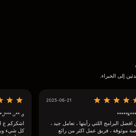
ئين إلى الخبراء.
2025-06-21
k*** H*
ي **ن ***ل*
افضل البرامج اللتي رأيتها ، تعامل جيد ،
اشكركم ع اج
ة موثوقة ، فريق عمل اكثر من رائع
كل شيء وبا