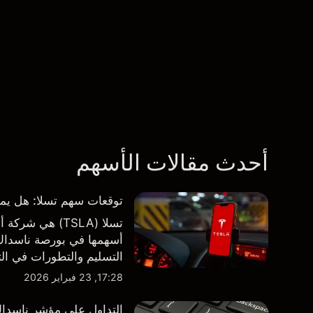
أحدث مقالات الأسهم
توقعات سهم تسلا: هل يمكن لأرباح ال
تسلا (TSLA) هي
أسهمها في بورصة ناسداك و
طرف ثالث والتحليل الفني
17:28, 23 فبراير 2026
التداول على مؤشر ناسداك 100 فوق مستوى 000