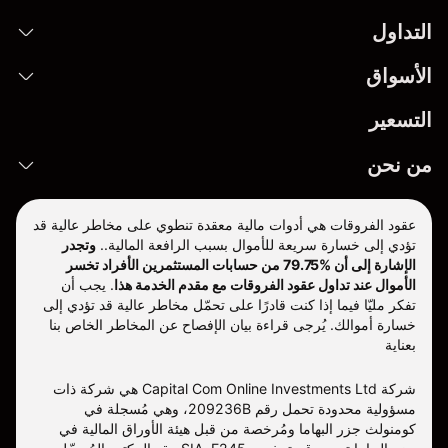
التداول
الأسواق
التسعير
من نحن
عقود الفروقات هي أدوات مالية معقدة تنطوي على مخاطر عالية قد
تؤدي إلى خسارة سريعة للأموال بسبب الرافعة المالية..
وتجدر
الإشارة إلى أن %79.75 من حسابات المستثمرين الأفراد تخسر
الأموال عند تداول عقود الفروقات مع مقدم الخدمة هذا
.
يجب أن
تفكر مليّا فيما إذا كنت قادرًا على تحمّل مخاطر عالية قد تؤدي إلى
خسارة أموالك. يُرجى قراءة بيان الإفصاح عن المخاطر الخاص بنا
بعناية
شركة Capital Com Online Investments Ltd هي شركة ذات
مسؤولية محدودة تحمل رقم 209236B، وهي مُسجلة في
كومنولث جزر البهاما ومُرخصة من قبل هيئة الأوراق المالية في