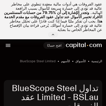
عقود الفروقات هي أدوات مالية معقدة تنطوي على مخاطر
عالية قد تؤدي إلى خسارة سريعة للأموال بسبب الرافعة
المالية..
وتجدر الإشارة إلى أن %79.75 من حسابات المستثمرين
الأفراد تخسر الأموال عند تداول عقود الفروقات مع مقدم الخدمة
هذا
.
يجب أن تفكر مليّا فيما إذا كنت قادرًا على تحمّل مخاطر
عالية قد تؤدي إلى خسارة أموالك. يُرجى قراءة بيان الإفصاح
عن المخاطر الخاص بنا بعناية
افتح حسابًا
الرئيسية
الأسواق
الأسهم
BlueScope Steel Limited
تداول BlueScope Steel
Limited - BSLau عقد