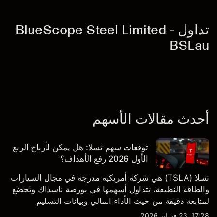
تداول BlueScope Steel Limited -
BSLau
أحدث مقالات الأسهم
توقعات سهم تسلا: هل يمكن لأرباح الربع
الأول 2026 رفع الأهداف؟
تسلا (TSLA) هي شركة أمريكية مدرجة في مجال السيارات
والطاقة النظيفة، تتداول أسهمها في بورصة ناسداك وتخضع
لمتابعة دقيقة من حيث الأداء المالي وبيانات التسليم
والتطورات في التكنولوجيا والتصنيع. استكشف أهداف أسعار
17:28, 23 فبراير 2026