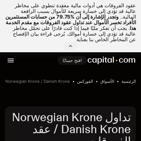
عقود الفروقات هي أدوات مالية معقدة تنطوي على مخاطر
عالية قد تؤدي إلى خسارة سريعة للأموال بسبب الرافعة
المالية..
وتجدر الإشارة إلى أن %79.75 من حسابات المستثمرين
الأفراد تخسر الأموال عند تداول عقود الفروقات مع مقدم الخدمة
هذا
.
يجب أن تفكر مليّا فيما إذا كنت قادرًا على تحمّل مخاطر
عالية قد تؤدي إلى خسارة أموالك. يُرجى قراءة بيان الإفصاح
عن المخاطر الخاص بنا بعناية
افتح حسابًا
الرئيسية
الأسواق
الفوركس
Norwegian Krone / Danish Krone
تداول Norwegian Krone
/ Danish Krone عقد