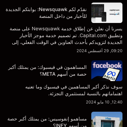
نقدّم لكم Newsquawk: بوابتكم الجديدة
للأخبار من داخل المنصة
يسرنا أن نعلن عن إطلاق خدمة Newsquawk على منصة
وتطبيق Capital.com. تم تصميم خدمة موجز الأخبار
الجديدة لتزويدكم بأحدث العناوين في الوقت الفعلي، إلى
جانب قصص إخبارية مخصصة وتقارير تحليلية متعمقة - وكل
09:20, 29 أغسطس 2024
ذلك متاح مباشرة على المنصة والتطبيق، أينما تحتاجها
بالضبط.
المساهمون في فيسبوك: من يمتلك أكبر
حصة من أسهم META؟
سوف نذكر أكبر المساهمين في فيسبوك وما تعنيه
اهتماماتهم بالنسبة لمستثمري التجزئة.
12:40, 10 مايو 2024
مساهمو إنفوسيس: من يمتلك أكبر حصة
من أسهم INFY؟