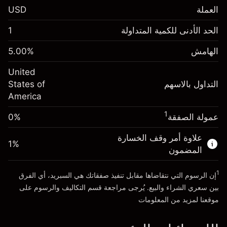
العملة
USD
الهامش. استثمارك
$1,000.00
الحد الأدنى للكمية المتداولة
1
-0.021596
الهامش. استثمارك
$1,000.00
رسم المبيت
%
الهامش
%
5.00
-0.000626
(-$4.32)
رسم المبيت
%
United
حجم التداول مع الرافعة المالية ~ $
$20,000.00
(-$0.13)
التداول بالاسهم
States of
المال من الرافعة المالية ~
$19,000.00
America
حجم التداول مع الرافعة المالية ~ $
$20,000.00
المال من الرافعة المالية ~
$19,000.00
1
عمولة الصفقة
0%
الذهاب إلى المنصة
علاوة أمر وقف الخسارة
الذهاب إلى المنصة
1
%
المضمون
1
إن الرسوم التي نتقاضاها مقابل تنفيذ صفقاتك هي السبريد، أي الفرق
بين سعري الشراء والبيع. يُرجى مراجعة قسم
التكاليف والرسوم
على
موقعنا لمزيد من المعلومات