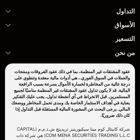
التداول
الأسواق
التسعير
من نحن
عقود المشتقات غير المنظمة، بما في ذلك عقود الفروقات ومنتجات
والعملات في السوق الفوري.، هي أدوات مالية معقدة وتنطوي على
درجة عالية من المخاطرة لخسارة الأموال بسرعة بسبب الرافعة
المالية. قد لا يكون تداول عقود المشتقات غير المنظمة مناسبًا لجميع
المستثمرين. قبل الانخراط في أي أنشطة تداول، يجب عليك التفكير
بعناية في أهداف الاستثمار الخاصة بك ومدى تحمل المخاطر ووضعك
المالي. يرجى البحث عن المشورة المالية المستقلة قبل التداول إذا
كان ذلك ضروريًا.
شركة كابيتال كوم مينا سيكيوريتيز تريدينج ش.ذ.م.م (CAPITAL
COM MENA SECURITIES TRADING L.L.C) هي شركة ذات