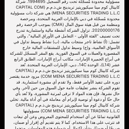
مسؤولية محدودة مُسجّلة تحت رقم التسجيل 1994695. شركة
كابيتال كوم مينا سيكيوريتيز تريدينج ش.ذ.م.م (CAPITAL COM
MENA SECURITIES TRADING L.L.C) هي شركة ذات مسؤولية
محدودة مُسجّلة في دبي بالإمارات العربية المتحدة، ومرخصة
ومنظمة من قبل هيئة سوق المال (CMA) بموجب الرخصة رقم
20200000176. تزاول الشركة أنشطة مالية واستثمارية تندرج
تحت تصنيف "الفئة الأولى - التعامل في الأوراق المالية"، والتي
تشمل: (أ) نشاط تاجر منتجات مالية، (ب) نشاط وسيط تداول في
الأسواق العالمية، و(ج) وسيط تداول للمشتقات المالية خارج
المقصورة والعملات في السوق الفورية. يقع المقر المسجّل للشركة
في أبراج الجميرة الإمارات، مكاتب أبراج الإمارات، الطابق الرابع
عشر (L14)، الوحدة 14C، دبي، الإمارات العربية المتحدة. تُعد
شركة كابيتال كوم مينا سيكيوريتيز تريدينج ش.ذ.م.م (CAPITAL
COM MENA SECURITIES TRADING L.L.C) مزود خدمة يقتصر
دوره على تنفيذ الأوامر فقط، ولا تقدم أي مشورة استثمارية. قد
تقوم الشركة بنشر تعليقات عامة حول السوق من حين لآخر. وفي
حال نشرها، فإن هذه المواد لا ترقى لمرتبة المشورة، ولا تُعد بأي
حال حثًا أو دعوة أو توصية لإبرام أي معاملة في أي أداة مالية. تخلي
شركة كابيتال كوم مينا سيكيوريتيز تريدينج ش.ذ.م.م (CAPITAL
COM MENA SECURITIES TRADING L.L.C) مسؤوليتها
القانونية تمامًا عن أي استخدام للمحتوى المعروض وعن أي تبعات
قد تترتب على هذا الاستخدام. كما لا يتم تقديم أي إقرار أو ضمان،
صريحًا أو ضمنيًا، بشأن اكتمال أو شمولية هذه المعلومات. ويتحمل